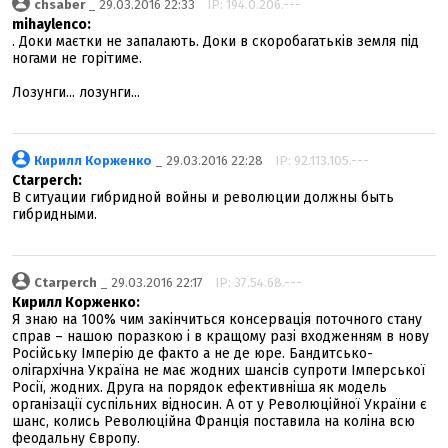
chsaber
_ 29.03.2016 22:33
IP: 194.0.206.---
mihaylenco:
. Доки маєтки не запалають. Доки в скоробагатьків земля під
ногами не горітиме.
Лозунги... лозунги...
Кирилл Корженко
_ 29.03.2016 22:28
IP: 92.113.105.---
Ctarperch:
В ситуации гибридной войны и революции должны быть
гибридными.
Ctarperch
_ 29.03.2016 22:17
IP: 37.54.68.---
Кирилл Корженко:
Я знаю на 100% чим закінчиться консервація поточного стану
справ – нашою поразкою і в кращому разі входженням в нову
Російську Імперію де факто а не де юре. Бандитсько-
олігархічна Україна не має жодних шансів супроти Імперської
Росії, жодних. Друга на порядок ефективніша як модель
організації суспільних відносин. А от у Революційної України є
шанс, колись Революційна Франція поставила на коліна всю
феодальну Європу.