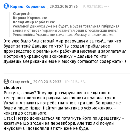
Кирилл Корженко
_ 29.03.2016 21:36
IP: 92.113.105.---
Ctarperch:
Кирилл Корженко:
Володимир Горбатько:
Реальной движухи уже не будет, а будет тотальная гибридная
война и от твоей Украины останется один югославский пепел.
Революційна Україна ще сама твою Москву спалити зможе.
Это уже было "мы старый мир разрушим а за тем"... так что
будет за тем? Дальше то что? Ты создал прибыльное
производство с реальными рабочими местами и зарплатами?
Построил украинскую экономику? – дальше то что?
Думаешь,американцы ещё и Москву согласятся содержать?:)
Ctarperch
_ 29.03.2016 21:33
IP: 37.54.68.---
chsaber:
Ростуть, а чому? Тому що розчарування в нездатності
теперішніх політиків радикально змінити правила гри в
Україні. А значить потреба гнати їх в три шиї. Бо краще не
буде а лише гірше. Найтупіша тактика з усіх можливих –
чекати до останнього.
Отак і Петро дочекається як потягнуть його по Хрещатику –
казатиме що згоден на перевибори. Але тих які почули
Януковича і дозволили втікти вже не буде.