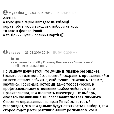
myshkina
_ 29.03.2016 20:44
IP: 146.148.108.---
Алєжка.
а Пупс дуже гарно виглядає на таблоїді.
пора і тобі в люди виходити, вибори на носі.
ти також фотогенічний.
а то тільки Пупс – обличчя партії.))))
chsaber
_ 29.03.2016 20:34
IP: 194.0.206.---
hrim:
Результати ВИБОРІВ у Кривому Розі так і не "отверезили"
прибічників "Давай нову ВР".
По Вашему получается, что лучше и, главное безопаснее,
(только вот для кого безопаснее?) сохранить провалившийся
по всем статьям Кабмин, а, ещё лучше – заменить этот КМ,
кабмином Гройсмана, который, даже теоретически, в
профессиональном отношении слабее действующего
Правительства, чем назначить внеочередные выборы,
опасаясь увеличения в ВР представительства Оппоблока.
Опасения оправданные, но прав Тягнибок, который
утверждает, что чем дальше будут оттягиваться выборы, тем
скорее будет расти рейтинг бывших регионалов, что в