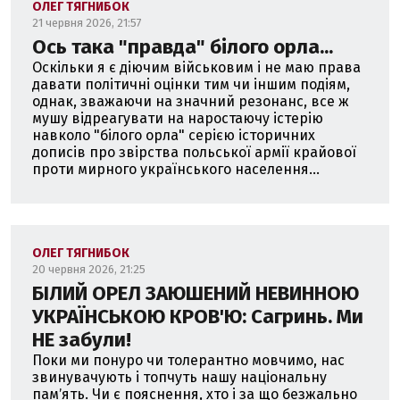
ОЛЕГ ТЯГНИБОК
21 червня 2026, 21:57
Ось така "правда" білого орла...
Оскільки я є діючим військовим і не маю права
давати політичні оцінки тим чи іншим подіям,
однак, зважаючи на значний резонанс, все ж
мушу відреагувати на наростаючу істерію
навколо "білого орла" серією історичних
дописів про звірства польської армії крайової
проти мирного українського населення...
ОЛЕГ ТЯГНИБОК
20 червня 2026, 21:25
БІЛИЙ ОРЕЛ ЗАЮШЕНИЙ НЕВИННОЮ
УКРАЇНСЬКОЮ КРОВ'Ю: Сагринь. Ми
НЕ забули!
Поки ми понуро чи толерантно мовчимо, нас
звинувачують і топчуть нашу національну
памʼять. Чи є пояснення, хто і за що безжально