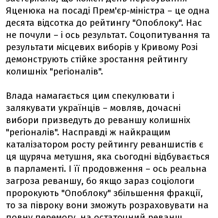
Яценюка на посаді Прем'єр-міністра – це одна
десята відсотка до рейтингу "Опоблоку". Нас
не почули – і ось результат. Соцопитування та
результати місцевих виборів у Кривому Розі
демонструють стійке зростання рейтингу
колишніх "регіоналів".
Влада намагається цим спекулювати і
залякувати українців – мовляв, дочасні
вибори призведуть до реваншу колишніх
"регіоналів". Насправді ж найкращим
каталізатором росту рейтингу реваншистів є
ця щуряча метушня, яка сьогодні відбувається
в парламенті. І її продовження – ось реальна
загроза реваншу, бо якщо зараз соціологи
пророкують "Опоблоку" збільшення фракції,
то за півроку вони зможуть розраховувати на
повну перемогу, на остаточний реванш.