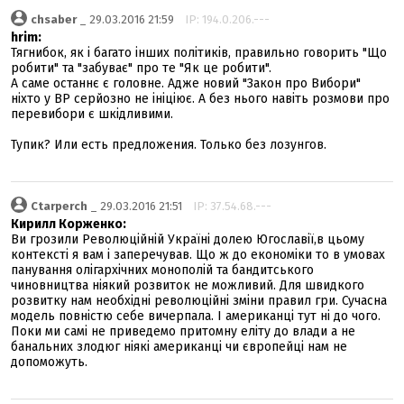
chsaber
_ 29.03.2016 21:59
IP: 194.0.206.---
hrim:
Тягнибок, як і багато інших політиків, правильно говорить "Що
робити" та "забуває" про те "Як це робити".
А саме останнє є головне. Адже новий "Закон про Вибори"
ніхто у ВР серйозно не ініціює. А без нього навіть розмови про
перевибори є шкідливими.
Тупик? Или есть предложения. Только без лозунгов.
Ctarperch
_ 29.03.2016 21:51
IP: 37.54.68.---
Кирилл Корженко:
Ви грозили Революційній Україні долею Югославії,в цьому
контексті я вам і заперечував. Що ж до економіки то в умовах
панування олігархічних монополій та бандитського
чиновництва ніякий розвиток не можливий. Для швидкого
розвитку нам необхідні революційні зміни правил гри. Сучасна
модель повністю себе вичерпала. І американці тут ні до чого.
Поки ми самі не приведемо притомну еліту до влади а не
банальних злодюг ніякі американці чи європейці нам не
допоможуть.