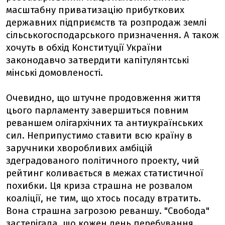
масштабну приватизацію прибуткових
державних підприємств та розпродаж землі
сільськогосподарського призначення. А також
хочуть в обхід Конституції України
законодавчо затвердити капітулянтські
мінські домовленості.
Очевидно, що штучне продовження життя
цього парламенту завершиться повним
реваншем олігархічних та антиукраїнських
сил. Неприпустимо ставити всю країну в
заручники хворобливих амбіцій
здеградованого політичного проекту, чий
рейтинг коливається в межах статистичної
похибки. Ця криза страшна не розвалом
коаліції, не тим, що хтось посаду втратить.
Вона страшна загрозою реваншу. "Свобода"
застерігала, що кожен день перебування