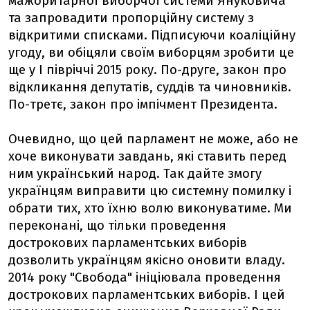
мажоритарної виборчої системи Януковича
та запровадити пропорційну систему з
відкритими списками. Підписуючи коаліційну
угоду, ви обіцяли своїм виборцям зробити це
ще у І півріччі 2015 року. По-друге, закон про
відкликання депутатів, суддів та чиновників.
По-третє, закон про імпічмент Президента.
Очевидно, що цей парламент не може, або не
хоче виконувати завдань, які ставить перед
ним український народ. Так дайте змогу
українцям виправити цю системну помилку і
обрати тих, хто їхню волю виконуватиме. Ми
переконані, що тільки проведення
дострокових парламентських виборів
дозволить українцям якісно оновити владу.
2014 року "Свобода" ініціювала проведення
дострокових парламентських виборів. І цей