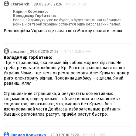
Ctarperch
_ 29.03.2016 21:26
IP: 37.54.68.---
Кирилл Корженко:
Володимир Горбатько:
Реальной движухи уже не будет, а будет тотальная гибридная
война и от твоей Украины останется один югославский пепел.
Революційна Україна ще сама твою Москву спалити зможе.
chsaber
_ 29.03.2016 21:23
IP: 194.0.206.---
Володимир Горбатько:
. Це – страшилка, яка не має під собою жодних підстав. Не
треба результати виборів у Кр. Розі екстраполювати на всю
Україну. Чому – це тема окремої розмови. Але: Крим як донор
риго-електорату відпав. Половина дамбасу – відпала. Який
реванш, мля?
Страшилка-не страшилка, а результаты объективных
соцзамеров, подчёркиваю – объективных и независимых
социологов, показывают, что, именно без Крыма, без
изолированной части Донбасса, избирательные рейтинги
бывших регионалов растут, причём растут быстро.
Кирилл Корженко
_ 29.03.2016 21:20
IP: 92.113.105.---