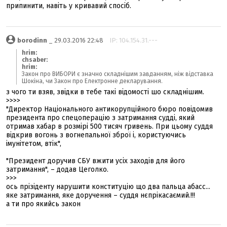
припинити, навіть у кривавий спосіб.
borodinn
_ 29.03.2016 22:48
IP: 104.154.31.---
hrim:
chsaber:
hrim:
Закон про ВИБОРИ є значно складнішим завданням, ніж відставка
Шокіна, чи Закон про Електронне декларування.
з чого ти взяв, звідки в тебе такі відомості шо складнішим.
>>>>
"Директор Національного антикорупційного бюро повідомив
президента про спецоперацію з затримання судді, який
отримав хабар в розмірі 500 тисяч гривень. При цьому суддя
відкрив вогонь з вогнепальної зброї і, користуючись
імунітетом, втік",
"Президент доручив СБУ вжити усіх заходів для його
затримання", – додав Цеголко.
>>>
ось прізіденту нарушити конституцію що два пальца абасс...
яке затримання, яке доручення – суддя нєпрікасаємий.!!!
а ти про якийсь закон