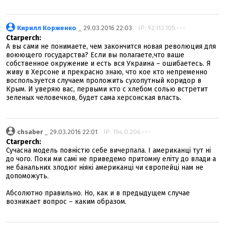
Кирилл Корженко
_ 29.03.2016 22:03
IP: 92.113.105.---
Ctarperch:
А вы сами не понимаете, чем закончится новая революция для
воюющего государства? Если вы полагаете,что ваше
собственное окружение и есть вся Украина – ошибаетесь. Я
живу в Херсоне и прекрасно знаю, что кое кто непременно
воспользуется случаем проложить сухопутный коридор в
Крым. И уверяю вас, первыми кто с хлебом солью встретит
зеленых человечков, будет сама херсонская власть.
chsaber
_ 29.03.2016 22:01
IP: 194.0.206.---
Ctarperch:
Сучасна модель повністю себе вичерпала. І американці тут ні
до чого. Поки ми самі не приведемо притомну еліту до влади а
не банальних злодюг ніякі американці чи європейці нам не
допоможуть.
Абсолютно правильно. Но, как и в предыдущем случае
возникает вопрос – каким образом.