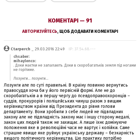
КОМЕНТАРІ — 91
АВТОРИЗУЙТЕСЬ
, ЩОБ ДОДАВАТИ КОМЕНТАРІ
Ctarperch
_ 29.03.2016 22:49
IP: 37.54.68.---
chsaber:
mihaylenco:
. Доки маєтки не запалають. Доки в скоробагатьків земля під ногами
не горітиме.
Лозунги... лозунги...
Лозунги але по суті правильні. В країну повинно вернутись
правосуддя хоча би у його первісній формі. Але не до
скоробагатьків а в першу чергу до псевдоправоохоронців –
суддів, прокурорів і поліцейських чинуш разом з вищим
керівництвом країни від Президента до рівня голови
департаменту. Вони зробили з себе людей не підвладних
закону але не підвладність закону має і іншу сторону медалі,
закон цих людей також не захищає. А лише їхнє домінуюче
положення яке в революційні часи не вартує і копійки. Саме
страшне явище яке руйнує українську державу – безкарність
вищого політичного керівництва. Цю практику потрібно