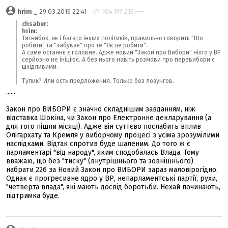
hrim
_ 29.03.2016 22:41
IP: 104.197.216.---
chsaber:
hrim:
Тягнибок, як і багато інших політиків, правильно говорить "Що
робити" та "забуває" про те "Як це робити".
А саме останнє є головне. Адже новий "Закон про Вибори" ніхто у ВР
серйозно не ініціює. А без нього навіть розмови про перевибори є
шкідливими.
Тупик? Или есть предложения. Только без лозунгов.
.......
Закон про ВИБОРИ є значно складнішим завданням, ніж
відставка Шокіна, чи Закон про Електронне декларування (а
для того пішли місяці). Адже він суттєво послабить вплив
Олігархату та Кремля у виборчому процесі з усіма зрозумілими
наслідками. Відтак спротив буде шаленим. До того ж є
парламентарі "від народу", яким сподобалась Влада. Тому
вважаю, що без "тиску" (внутрішнього та зовнішнього)
набрати 226 за Новий Закон про ВИБОРИ зараз маловірогідно.
Однак є прогресивне ядро у ВР, непарламентські партії, рухи,
"четверта влада", які мають досвід боротьби. Нехай починають,
підтримка буде.