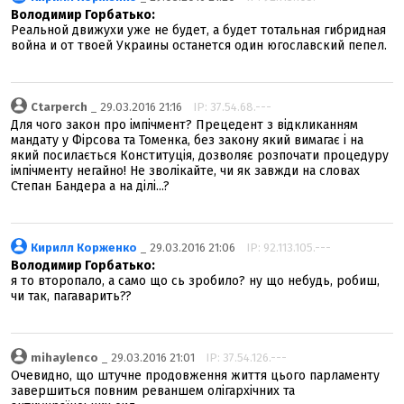
Володимир Горбатько:
Реальной движухи уже не будет, а будет тотальная гибридная
война и от твоей Украины останется один югославский пепел.
Ctarperch
_ 29.03.2016 21:16
IP: 37.54.68.---
Для чого закон про імпічмент? Прецедент з відкликанням
мандату у Фірсова та Томенка, без закону який вимагає і на
який посилається Конституція, дозволяє розпочати процедуру
імпічменту негайно! Не зволікайте, чи як завжди на словах
Степан Бандера а на ділі...?
Кирилл Корженко
_ 29.03.2016 21:06
IP: 92.113.105.---
Володимир Горбатько:
я то второпало, а само що сь зробило? ну що небудь, робиш,
чи так, пагаварить??
mihaylenco
_ 29.03.2016 21:01
IP: 37.54.126.---
Очевидно, що штучне продовження життя цього парламенту
завершиться повним реваншем олігархічних та