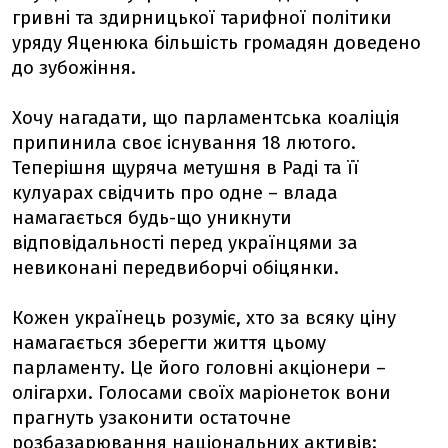
гривні та здирницької тарифної політики
уряду Яценюка більшість громадян доведено
до зубожіння.
Хочу нагадати, що парламентська коаліція
припинила своє існування 18 лютого.
Теперішня щуряча метушня в Раді та її
кулуарах свідчить про одне – влада
намагається будь-що уникнути
відповідальності перед українцями за
невиконані передвиборчі обіцянки.
Кожен українець розуміє, хто за всяку ціну
намагається зберегти життя цьому
парламенту. Це його головні акціонери –
олігархи. Голосами своїх маріонеток вони
прагнуть узаконити остаточне
розбазарювання національних активів: