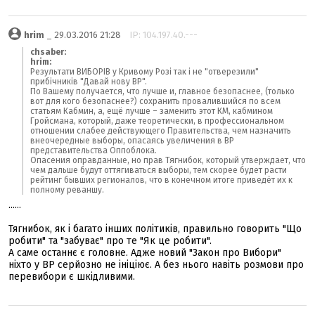
hrim
_ 29.03.2016 21:28
IP: 104.197.40.---
chsaber:
hrim:
Результати ВИБОРІВ у Кривому Розі так і не "отверезили"
прибічників "Давай нову ВР".
По Вашему получается, что лучше и, главное безопаснее, (только
вот для кого безопаснее?) сохранить провалившийся по всем
статьям Кабмин, а, ещё лучше – заменить этот КМ, кабмином
Гройсмана, который, даже теоретически, в профессиональном
отношении слабее действующего Правительства, чем назначить
внеочередные выборы, опасаясь увеличения в ВР
представительства Оппоблока.
Опасения оправданные, но прав Тягнибок, который утверждает, что
чем дальше будут оттягиваться выборы, тем скорее будет расти
рейтинг бывших регионалов, что в конечном итоге приведёт их к
полному реваншу.
......
Тягнибок, як і багато інших політиків, правильно говорить "Що
робити" та "забуває" про те "Як це робити".
А саме останнє є головне. Адже новий "Закон про Вибори"
ніхто у ВР серйозно не ініціює. А без нього навіть розмови про
перевибори є шкідливими.