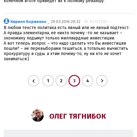
конечном итоге приведёт их к полному реваншу.
Кирилл Корженко
_ 29.03.2016 20:32
IP: 92.113.105.---
В любом тексте политика есть явный или не явный подтекст.
А правда элементарна, её никто почему -то не называет –
экономику подымут только миллиардные инвестиции.
А вот теперь вопрос – что надо сделать что бы инвестиции
пошли? – не перевыборами тешиться, а тотально вычистить
прокуратуру и суды. а этим почему-то, ну ни кто не хочет
заниматься:)
1
2
3
4
ОЛЕГ ТЯГНИБОК