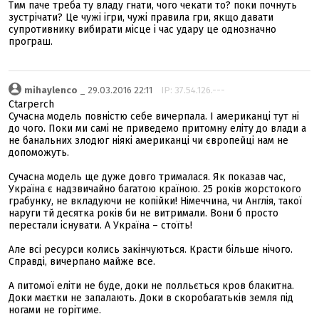
Тим паче треба ту владу гнати, чого чекати то? поки почнуть
зустрічати? Це чужі ігри, чужі правила гри, якщо давати
супротивнику вибирати місце і час удару це однозначно
програш.
mihaylenco
_ 29.03.2016 22:11
IP: 37.54.126.---
Ctarperch
Сучасна модель повністю себе вичерпала. І американці тут ні
до чого. Поки ми самі не приведемо притомну еліту до влади а
не банальних злодюг ніякі американці чи європейці нам не
допоможуть.
Сучасна модель ще дуже довго трималася. Як показав час,
Україна є надзвичайно багатою країною. 25 років жорстокого
грабунку, не вкладуючи не копійки! Німеччина, чи Англія, такої
наруги тй десятка років би не витримали. Вони б просто
перестали існувати. А Україна – стоїть!
Але всі ресурси колись закінчуються. Красти більше нічого.
Справді, вичерпано майже все.
А питомої еліти не буде, доки не полльється кров блакитна.
Доки маєтки не запалають. Доки в скоробагатьків земля під
ногами не горітиме.