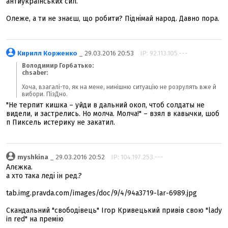
антиукраїнських сил.
Олеже, а ти не знаєш, що робити? Піднімай народ. Давно пора.
Кирилл Корженко
_ 29.03.2016 20:53
IP: 92.113.105.---
Володимир Горбатько:
chsaber:
Хоча, взагалі-то, як на мене, нинішню ситуацію не розрулять вже й
вибори. ПізДно.
"Не терпит кишка – уйди в дальний окоп, чтоб солдаты не
видели, и застрелись. Но молча. Молча!" – взял в кавычки, шоб
п Пиксель истерику не закатил.
myshkina
_ 29.03.2016 20:52
IP: 104.197.253.---
Алєжка.
а хто така леді ін ред.?
tab.img.pravda.com/images/doc/9/4/94a3719-lar-6989.jpg
Скандальний "свободівець" Ігор Кривецький привів свою "lady
in red" на премію