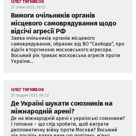
ОЛЕГ ТЯГНИБОК
27 січня 2022, 10:52
Вимоги очільників органів
місцевого самоврядування щодо
відсічі агресії РФ
Заява очільників органів місцевого
самоврядування, обраних від ВО "Свобода", про
відсіч вторгненню московського агресора.
Восьмий рік триває московська агресія проти
України...
ОЛЕГ ТЯГНИБОК
27 грудня 2021, 08:22
Де Україні шукати союзників на
міжнародній арені?
Де на міжнародній арені є українські союзники?
І головне – що слід зробити, щоб виграти
дипломатичну війну проти Москви? Восьмий
рік поспіль влада веде цю політику, м'яко