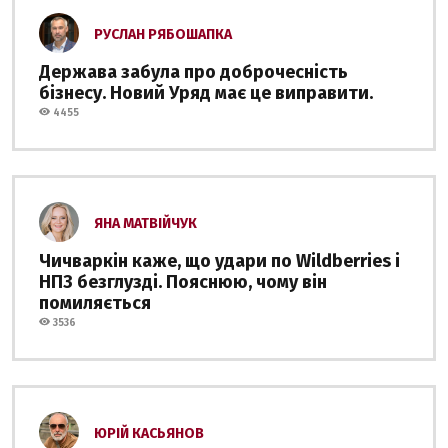
РУСЛАН РЯБОШАПКА
Держава забула про доброчесність
бізнесу. Новий Уряд має це виправити.
4455
ЯНА МАТВІЙЧУК
Чичваркін каже, що удари по Wildberries і
НПЗ безглузді. Пояснюю, чому він
помиляється
3536
ЮРІЙ КАСЬЯНОВ