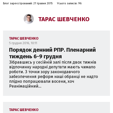
тютюнового диму". Стипендіат програми Yale World
Блог зареєстрований: 21 травня 2015
Усього записів: 96
Fellows 2017
Співавтор низки чинних українських законів та
ТАРАС ШЕВЧЕНКО
законопроектів, що включені до порядку денного
реформ в Україні. Зокрема, Закону України "Про
доступ до публічної інформації", Закону України "Про
Суспільне телебачення і радіомовлення України",
ТАРАС ШЕВЧЕНКО
Закону України "Про Національну раду з питань
5 грудня 2016, 10:11
телебачення і радіомовлення", Закону України "Про
Порядок денний РПР. Пленарний
вибори народних депутатів України" (у частині, що
тиждень 6-9 грудня
регулює діяльність медіа під час виборів), закону про
Зібравшись у сесійній залі після двох тижнів
заборону куріння в громадських місцях (Закон
відпочинку народні депутати мають чимало
України № 4844-VI) та закону про заборону реклами
роботи. З точки зору законодавчого
сигарет (Закон України № 3778-VI).
забезпечення реформ наші обранці не надто
плідно попрацювали восени, хоч
До заснування Центру демократії та верховенства
Реанімаційний...
права у 2005 році працював юристом в "Інтерньюз
Нетворк". Впродовж десяти років викладав медійне
право в Інституті журналістики Київського
національного університету ім. Т. Шевченка.
ТАРАС ШЕВЧЕНКО