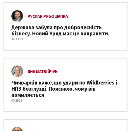
РУСЛАН РЯБОШАПКА
Держава забула про доброчесність
бізнесу. Новий Уряд має це виправити.
4452
ЯНА МАТВІЙЧУК
Чичваркін каже, що удари по Wildberries і
НПЗ безглузді. Пояснюю, чому він
помиляється
3522