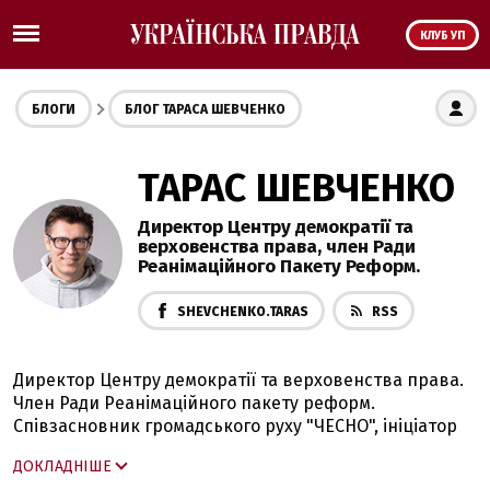
КЛУБ УП
БЛОГИ
БЛОГ ТАРАСА ШЕВЧЕНКО
ТАРАС ШЕВЧЕНКО
Директор Центру демократії та
верховенства права, член Ради
Реанімаційного Пакету Реформ.
SHEVCHENKO.TARAS
RSS
Директор Центру демократії та верховенства права.
Член Ради Реанімаційного пакету реформ.
Співзасновник громадського руху "ЧЕСНО", ініціатор
кампанії ЧЕСНО.Фільтруй суд! Ініціатор Кампанії "За
ДОКЛАДНІШЕ
безпечні дороги". Засновник проекту "Київ без