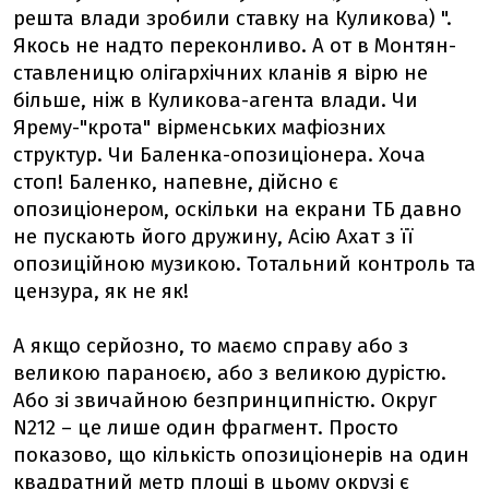
решта влади зробили ставку на Куликова) ".
Якось не надто переконливо. А от в Монтян-
ставленицю олігархічних кланів я вірю не
більше, ніж в Куликова-агента влади. Чи
Ярему-"крота" вірменських мафіозних
структур. Чи Баленка-опозиціонера. Хоча
стоп! Баленко, напевне, дійсно є
опозиціонером, оскільки на екрани ТБ давно
не пускають його дружину, Асію Ахат з її
опозиційною музикою. Тотальний контроль та
цензура, як не як!
А якщо серйозно, то маємо справу або з
великою параноєю, або з великою дурістю.
Або зі звичайною безпринципністю. Округ
N212 – це лише один фрагмент. Просто
показово, що кількість опозиціонерів на один
квадратний метр площі в цьому окрузі є