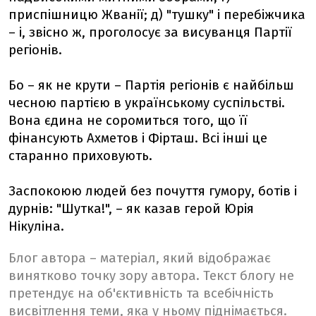
приспішницю Жванії; д) "тушку" і перебіжчика
– і, звісно ж, проголосує за висуванця Партії
регіонів.
Бо – як не крути – Партія регіонів є найбільш
чесною партією в українському суспільстві.
Вона єдина не соромиться того, що її
фінансують Ахметов і Фірташ. Всі інші це
старанно приховують.
Заспокоюю людей без почуття гумору, ботів і
дурнів: "Шутка!", – як казав герой Юрія
Нікуліна.
Блог автора – матеріал, який відображає
винятково точку зору автора. Текст блогу не
претендує на об'єктивність та всебічність
висвітлення теми, яка у ньому піднімається.