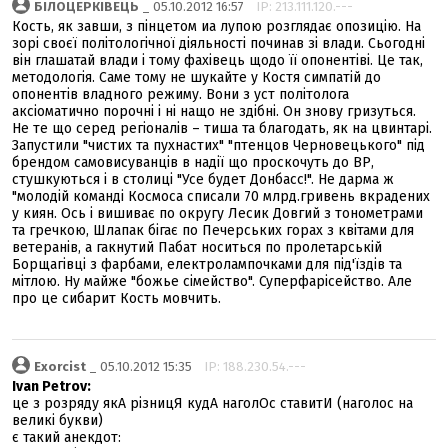
БІЛОЦЕРКІВЕЦЬ
_ 05.10.2012 16:57
IP: 213.111.120.---
Кость, як завши, з пінцетом иа лупою розглядає опозицію. На
зорі своєї політологічної діяльності починав зі влади. Сьогодні
він глашатай влади і тому фахівець щодо її опонентіві. Це так,
методологія. Саме тому не шукайте у Костя симпатій до
опонентів владного режиму. Вони з уст політолога
аксіоматично порочні і ні нащо не здібні. Он знову гризуться.
Не те що серед регіоналів – тиша та благодать, як на цвинтарі.
Запустили "чистих та пухнастих" "птенцов Черновецького" під
брендом самовисуванців в надії що проскочуть до ВР,
стушкуються і в столиці "Усе будет Донбасс!". Не дарма ж
"молодій команді Космоса списали 70 млрд.гривень вкрадених
у киян. Ось і вишиває по округу Лесик Довгий з тонометрами
та гречкою, Шлапак бігає по Печерських горах з квітами для
ветеранів, а гакнутий Пабат носиться по пролетарській
Борщагівці з фарбами, електролампочками для під'їздів та
мітлою. Ну майже "божье сімейство". Суперфарісейство. Але
про це сибарит Кость мовчить.
Exorcist
_ 05.10.2012 15:35
IP: 188.230.54.---
Ivan Petrov:
це з розряду якА різницЯ кудА наголОс ставитИ (наголос на
великі букви)
є такий анекдот: