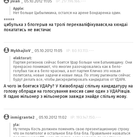
jivan
_ 05.10.2012 11:05
IP: 217.196.166.---
Apple:
Нет больше Цыбыликина, остался на арене Бондаренка один.
=====
цибулька з блогерыв на тролі перекваліфікувався,на хюндаї
покататись не вистачає
MykhajloV
_ 05.10.2012 11:05
IP: 80.93.113.---
elektorat:
Партия регионов сейчас боится Удар больше чем Батькивщину. Они
прекрасно понимают, что многие разочаровались как в бело-
голубых так и в бело-красных, а вот партия Кличко это новая
политсила, новые задачи и новые лица. По этому рыгиналы сейчас
будут делать все, чтобы дискредитировать кандидатов от УДАРА.
А чого їм боятися УДАРу? У Київоблраді спільну кандидатуру на
голову облради на голосування вносив саме один з УДАРівців.
Я гадаю мільонер з мільонером завжди знайде спільну мову.
inmigrante2
_ 05.10.2012 11:02
IP: 193.147.150.---
yla:
Ну теперь Кость должнен поменять свою презентационную строку
что он политолог и остальное бла-бла-бла. Правильнее назваться