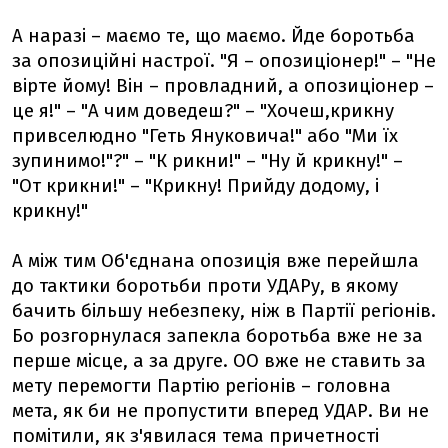
А наразі – маємо те, що маємо. Йде боротьба
за опозиційні настрої. "Я – опозиціонер!" – "Не
вірте йому! Він – провладний, а опозиціонер –
це я!" – "А чим доведеш?" – "Хочеш,крикну
привселюдно "Геть Януковича!" або "Ми їх
зупинимо!"?" – "К рикни!" – "Ну й крикну!" –
"От крикни!" – "Крикну! Прийду додому, і
крикну!"
А між тим Об'єднана опозиція вже перейшла
до тактики боротьби проти УДАРу, в якому
бачить більшу небезпеку, ніж в Партії регіонів.
Бо розгорнулася запекла боротьба вже не за
перше місце, а за друге. ОО вже не ставить за
мету перемогти Партію регіонів – головна
мета, як би не пропустити вперед УДАР. Ви не
помітили, як з'явилася тема причетності