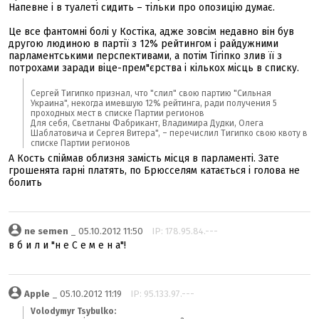
Напевне і в туалеті сидить – тільки про опозицію думає.
Це все фантомні болі у Костіка, адже зовсім недавно він був
другою людиною в партії з 12% рейтингом і райдужними
парламентськими перспективами, а потім Тігіпко злив її з
потрохами заради віце-прем"єрства і кількох місць в списку.
Сергей Тигипко признал, что "слил" свою партию "Сильная
Украина", некогда имевшую 12% рейтинга, ради получения 5
проходных мест в списке Партии регионов
Для себя, Светланы Фабрикант, Владимира Дудки, Олега
Шаблатовича и Сергея Витера", – перечислил Тигипко свою квоту в
списке Партии регионов
А Кость спіймав облизня замість місця в парламенті. Зате
грошенята гарні платять, по Брюсселям катається і голова не
болить
ne semen
_ 05.10.2012 11:50
IP: 178.95.84.---
в б и л и "н е С е м е н а"!
Apple
_ 05.10.2012 11:19
IP: 95.133.97.---
Volodymyr Tsybulko: