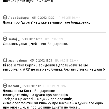
никакой речи идти не может.))
Лара Забара
_ 05.10.2012 12:32
IP: 95.215.36.---
Якось про "дурнів"не дуже ввічливо,пане бондаренко
sedoj
_ 05.10.2012 12:12
IP: 87.177.221.---
Осталось узнать, чей агент Бондаренко...
зшепетівки
_ 05.10.2012 11:53
IP: 46.211.122.---
Ні все ж таки Сергій Леонідович відпрацьовує те що
виторгуали. А СУ це всерівно булька, без неї стільки не дали б.
Kotofil
_ 05.10.2012 11:53
IP: 193.93.186.---
Дивна істота Кость Бондаренко:
Вилизує хазяїну – а думки про опозицію,
Засідає в Брюсселі – а думки про опозицію,
читає блог Монтян, чи книжку про масонів – а думки все одно
про опозицію, ні про що інше думати не може...