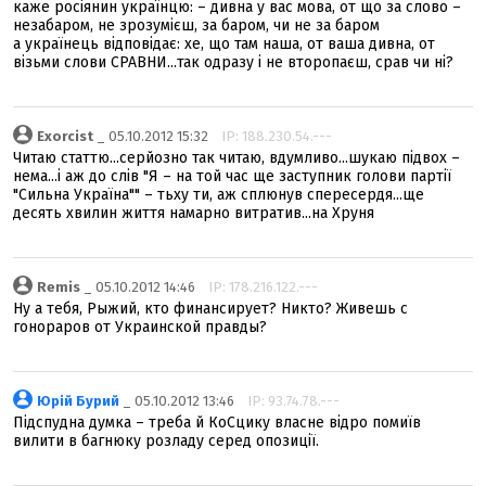
каже росіянин українцю: – дивна у вас мова, от що за слово –
незабаром, не зрозумієш, за баром, чи не за баром
а українець відповідає: хе, що там наша, от ваша дивна, от
візьми слови СРАВНИ...так одразу і не второпаєш, срав чи ні?
Exorcist
_ 05.10.2012 15:32
IP: 188.230.54.---
Читаю статтю...серйозно так читаю, вдумливо...шукаю підвох –
нема...і аж до слів "Я – на той час ще заступник голови партії
"Сильна Україна"" – тьху ти, аж сплюнув спересердя...ще
десять хвилин життя намарно витратив...на Хруня
Remis
_ 05.10.2012 14:46
IP: 178.216.122.---
Ну а тебя, Рыжий, кто финансирует? Никто? Живешь с
гонораров от Украинской правды?
Юрій Бурий
_ 05.10.2012 13:46
IP: 93.74.78.---
Підспудна думка – треба й КоСцику власне відро помиїв
вилити в багнюку розладу серед опозиції.