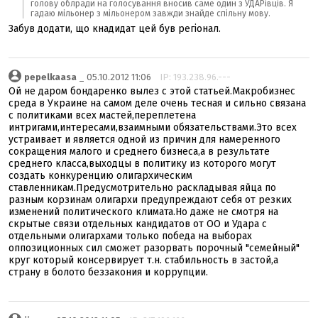
голову облради на голосування вносив саме один з УДАРівців. Я
гадаю мільонер з мільонером завжди знайде спільну мову.
Забув додати, що кнадидат цей був регіонал.
pepelkaasa
_ 05.10.2012 11:06
IP: 193.238.96.---
Ой не даром бондаренко вылез с этой статьей.Макробизнес
среда в Украине на самом деле очень тесная и сильно связана
с политиками всех мастей,переплетена
интригами,интересами,взаимными обязательствами.Это всех
устраивает и является одной из причин для намеренного
сокращения малого и среднего бизнеса,а в результате
среднего класса,выходцы в политику из которого могут
создать конкуренцию олигархическим
ставленникам.Предусмотрительно раскладывая яйца по
разным корзинам олигархи предупреждают себя от резких
изменений политического климата.Но даже не смотря на
скрытые связи отдельных кандидатов от ОО и Удара с
отдельными олигархами только победа на выборах
оппозиционных сил сможет разорвать порочный "семейный"
круг который консервирует т.н. стабильность в застой,а
страну в болото беззакония и коррупции.