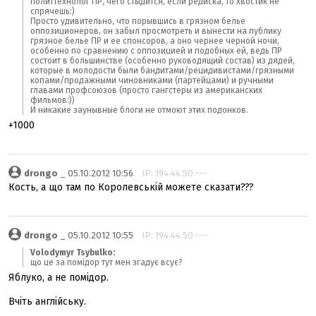
политтехнолог ПР, чего стыдится, если редиска, то хвостик не
спрячешь:)
Просто удивительно, что порывшись в грязном белье
оппозиционеров, он забыл просмотреть и вынести на публику
грязное белье ПР и ее спонсоров, а оно чернее черной ночи,
особенно по сравнению с оппозицией и подобных ей, ведь ПР
состоит в большинстве (особенно руководящий состав) из дядей,
которые в молодости были бандитами/рецидивистами/грязными
копами/продажными чиновниками (партейцами) и ручными
главами профсоюзов (просто гангстеры из американских
фильмов:))
И никакие заунывные блоги не отмоют этих подонков.
+1000
drongo
_ 05.10.2012 10:56
IP: 194.44.50.---
Кость, а що там по Королевській можете сказати???
drongo
_ 05.10.2012 10:55
IP: 194.44.50.---
Volodymyr Tsybulko:
що це за помідор тут мен згадує всує?
Яблуко, а не помідор.
Вчіть англійську.