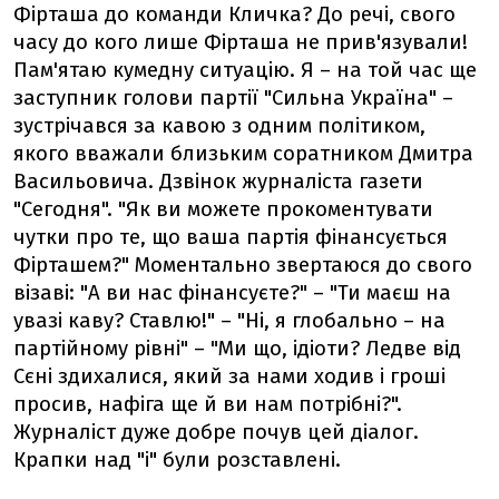
Фірташа до команди Кличка? До речі, свого
часу до кого лише Фірташа не прив'язували!
Пам'ятаю кумедну ситуацію. Я – на той час ще
заступник голови партії "Сильна Україна" –
зустрічався за кавою з одним політиком,
якого вважали близьким соратником Дмитра
Васильовича. Дзвінок журналіста газети
"Сегодня". "Як ви можете прокоментувати
чутки про те, що ваша партія фінансується
Фірташем?" Моментально звертаюся до свого
візаві: "А ви нас фінансуєте?" – "Ти маєш на
увазі каву? Ставлю!" – "Ні, я глобально – на
партійному рівні" – "Ми що, ідіоти? Ледве від
Сєні здихалися, який за нами ходив і гроші
просив, нафіга ще й ви нам потрібні?".
Журналіст дуже добре почув цей діалог.
Крапки над "і" були розставлені.