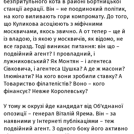
безпритульного кота в районі Бортницької
станції аерації. Він – не поодинокий політик,
на кого виливають гори компромату. До того,
що Куликова асоціюють з міфічними
москвичами, якось звично. А от тепер – ще й
із владою, із якою у москвичів, як відомо, не
все гаразд. Тоді виникає питання: він що –
подвійний агент? І провладний, і
лужниковський? Як Монтян – і агентеса
Сівковича, і агентеса Цушка? А де ж масони?
Ілюмінати? На кого вони зробили ставку? А
Товариство філателістів? Воно – кого
фінансує? Невже Королевську?
У тому ж окрузі йде кандидат від Об'єднаної
опозиції – генерал Віталій Ярема. Він – за
наявними у Інтернеті публікаціями – теж
подвійний агент. З одного боку його активно