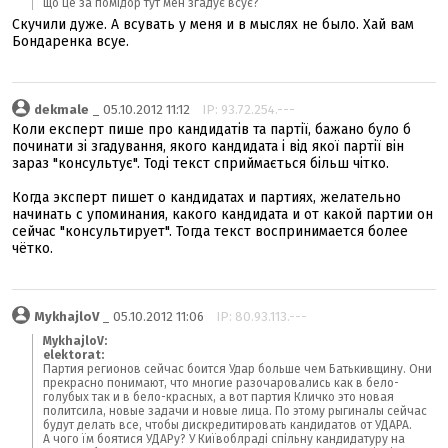
що це за помідор тут мен згадує всує?
Скучили дуже. А всувать у меня и в мыслях не было. Хай вам
Бондаренка всуе.
dekmale
_ 05.10.2012 11:12
IP: 93.72.254.---
Коли експерт пише про кандидатів та партії, бажано було б
починати зі згадування, якого кандидата і від якої партії він
зараз "консультує". Тоді текст сприймається більш чітко.
Когда эксперт пишет о кандидатах и партиях, желательно
начинать с упоминания, какого кандидата и от какой партии он
сейчас "консультирует". Тогда текст воспринимается более
чётко.
MykhajloV
_ 05.10.2012 11:06
IP: 80.93.113.---
MykhajloV:
elektorat:
Партия регионов сейчас боится Удар больше чем Батькивщину. Они
прекрасно понимают, что многие разочаровались как в бело-
голубых так и в бело-красных, а вот партия Кличко это новая
политсила, новые задачи и новые лица. По этому рыгиналы сейчас
будут делать все, чтобы дискредитировать кандидатов от УДАРА.
А чого їм боятися УДАРу? У Київоблраді спільну кандидатуру на