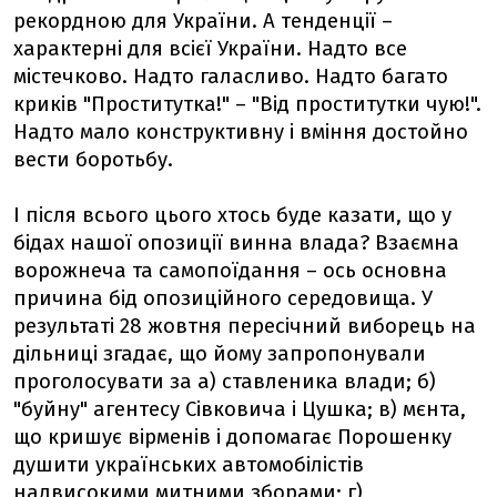
рекордною для України. А тенденції –
характерні для всієї України. Надто все
містечково. Надто галасливо. Надто багато
криків "Проститутка!" – "Від проститутки чую!".
Надто мало конструктивну і вміння достойно
вести боротьбу.
І після всього цього хтось буде казати, що у
бідах нашої опозиції винна влада? Взаємна
ворожнеча та самопоїдання – ось основна
причина бід опозиційного середовища. У
результаті 28 жовтня пересічний виборець на
дільниці згадає, що йому запропонували
проголосувати за а) ставленика влади; б)
"буйну" агентесу Сівковича і Цушка; в) мєнта,
що кришує вірменів і допомагає Порошенку
душити українських автомобілістів
надвисокими митними зборами; г)