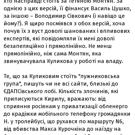
хто насправді стоїть за Тетяною Монтян. За
однією з цих версій, її фінансує Василь Цушко,
за іншою – Володимир Сівкович (і навіщо це
йому?). Я щиро посміявся з обох версій, хоча
почув їх з вуст доволі шанованих і впливових
експертів, які повідомляли їх мені доволі
безапеляційно і прямолінійно. Не менш
прямолінійно, ніж сама Монтян, яка
звинувачувала Куликова у роботі на владу.
Те, що за Куликовим стоїть "лужниковська
група", пишуть чи не всі сайти, близькі до
ЄДАПСівського лобі. Кількість злочинів, які
приписуються Кирилу, вражають: від
сприяння росіянам у приватизації обленерго
до крадіжки мобільного телефону громадянки
Н. у тролейбусі, що рухався по маршруту N6,
від вбивства Макса Курочкіна до наїзду на