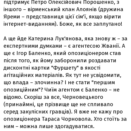
підтримує Петро Олексійович Порошенко, з
іншого – вірменський клан Алоянів (дружина
Яреми – представниця цієї сім'ї, якщо вірити
інтернет-виданням). Боже, як все заплутано!
А ще йде Катерина Лук'янова, яка знову ж – за
експертними думками – є агентесою Жванії. А
ще є Ігор Баленко, який опозиціонером став
після того, як йому заборонили роздавати
дисконтні картки "Фуршету" в якості
агітаційних матеріалів. Як тут не усвідомити,
що влада – злочинна? І не стати "першим
опозиційним"? Чиїм агентом є Баленко – не
відомо. Скоріш за все, Черновецького
(принаймні, це прізвище ще не спливало
серед закулісних гравців). Я вже не кажу про
опозиціонера Тараса Чорновола. Хто стоїть за
ним – можна лише здогадуватися.