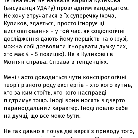
Тетяна Монтян назвала Кирила Куликова
(висуванця УДАРу) провладним кандидатом.
Не хочу втручатися в їх суперечку (хоча,
Куликов, здається, просто ігнорує ці
висловлювання – у той час, як соціологічні
дослідження дають йому першість на окрузі,
можна собі дозволити ігнорувати думку тих,
хто має 4 – 5 позицію). Не в Куликові і в
Монтян справа. Справа в тенденціях.
Мені часто доводиться чути конспірологічні
теорії різного роду експертів – хто кого купив,
хто за ким стоїть, хто кого насправді
підтримує тощо. Іноді вони носять відверто
параноїдальний характер. Іноді ловлю себе
на думці, що все може бути.
Не так давно я почув дві версії з приводу того,