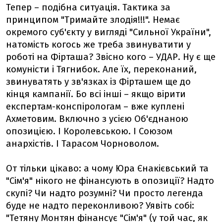
Тепер – подібна ситуація. Тактика за
принципом "Тримайте злодія!!!". Немає
окремого суб'єкту у вигляді "Сильної України",
натомість когось же треба звинуватити у
роботі на Фірташа? Звісно кого – УДАР. Ну є ще
комуністи і Тягнибок. Але їх, переконаний,
звинуватять у зв'язках із Фірташем ще до
кінця кампанії. Бо всі інші – якщо вірити
експертам-конспірологам – вже куплені
Ахметовим. Включно з усією Об'єднаною
опозицією. І Королевською. І Союзом
анархістів. І Тарасом Чорноволом.
От тільки цікаво: а чому Юра Єнакієвський та
"Сім'я" нікого не фінансують в опозиції? Надто
скупі? Чи надто розумні? Чи просто легенда
буде не надто переконливою? Уявіть собі:
"Тетяну Монтян фінансує "Сім'я" (у той час, як