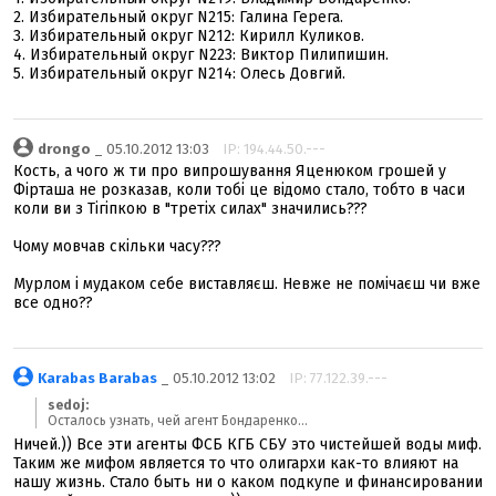
2. Избирательный округ N215: Галина Герега.
3. Избирательный округ N212: Кирилл Куликов.
4. Избирательный округ N223: Виктор Пилипишин.
5. Избирательный округ N214: Олесь Довгий.
drongo
_ 05.10.2012 13:03
IP: 194.44.50.---
Кость, а чого ж ти про випрошування Яценюком грошей у
Фірташа не розказав, коли тобі це відомо стало, тобто в часи
коли ви з Тігіпкою в "третіх силах" значились???
Чому мовчав скільки часу???
Мурлом і мудаком себе виставляєш. Невже не помічаєш чи вже
все одно??
Karabas Barabas
_ 05.10.2012 13:02
IP: 77.122.39.---
sedoj:
Осталось узнать, чей агент Бондаренко...
Ничей.)) Все эти агенты ФСБ КГБ СБУ это чистейшей воды миф.
Таким же мифом является то что олигархи как-то влияют на
нашу жизнь. Стало быть ни о каком подкупе и финансировании