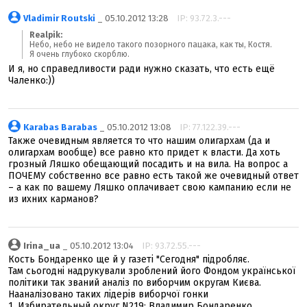
Vladimir Routski
_ 05.10.2012 13:28
IP: 93.72.3.---
Realpik:
Небо, небо не видело такого позорного пацака, как ты, Костя.
Я очень глубоко скорблю.
И я, но справедливости ради нужно сказать, что есть ещё
Чаленко:))
Karabas Barabas
_ 05.10.2012 13:08
IP: 77.122.39.---
Также очевидным является то что нашим олигархам (да и
олигархам вообще) все равно кто придет к власти. Да хоть
грозный Ляшко обещающий посадить и на вила. На вопрос а
ПОЧЕМУ собственно все равно есть такой же очевидный ответ
– а как по вашему Ляшко оплачивает свою кампанию если не
из ихних карманов?
Irina_ua
_ 05.10.2012 13:04
IP: 93.72.55.---
Кость Бондаренко ще й у газеті "Сегодня" підробляє.
Там сьогодні надрукували зроблений його Фондом української
політики так званий аналіз по виборчим округам Києва.
Нааналізовано таких лідерів виборчої гонки
1. Избирательный округ N219: Владимир Бондаренко.