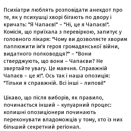
Психіатри люблять розповідати анекдот про
те, як у психушці хворі бігають по двору і
кричать: "Я Чапаєв!" – "Ні, це я Чапаєв!".
Комісія, що приїхала з перевіркою, запитує у
головного лікаря: "Чому ви дозволяєте хворим
паплюжити ім'я героя громадянської війни,
видатного полководця?" – "Вони
стверджують, що вони – Чапаєви? Не
звертайте увагу. Це маячня. Справжній
Чапаєв – це я!". Ось так і наша опозиція:
"Тільки я справжній. Всі інші – липові!"
Цікаво, що після виборів, як правило,
починається інший – кулуарний процес:
колишні опозиціонери починають
переконувати владоможців у тому, хто із них
більший секретний регіонал.