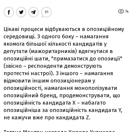
74
91
Цікаві процеси відбуваються в опозиційному
середовищі. З одного боку – намагання
якомога більшої кількості кандидатів у
депутати (мажоритарників) вдягнутися в
опозиційні шати, "примазатися до опозиції"
(звісно – респонденти демонструють
протестні настрої). З іншого – намагання
відмовити іншим опозиціонерам у
опозиційності, намагання монополізувати
опозиційний бренд, продемонструвати, що
опозиційність кандидата Х – набагато
опозиційніша за опозиційність кандидата Y,
не кажучи вже про кандидата Z.