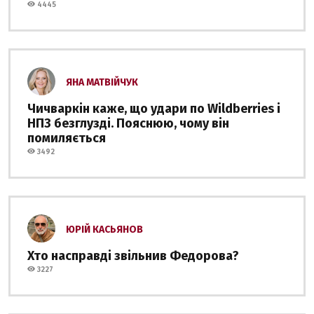
4445
ЯНА МАТВІЙЧУК
Чичваркін каже, що удари по Wildberries і
НПЗ безглузді. Пояснюю, чому він
помиляється
3492
ЮРІЙ КАСЬЯНОВ
Хто насправді звільнив Федорова?
3227