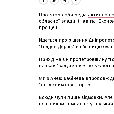
47
Протягом доби медіа
активно п
обласної влади. (Навіть, "Екон
про це
.)
Йдеться про рішення Дніпропетр
"Голден Деррік" в п'ятницю було
Прихід на Дніпропетровщину "Г
назвав
"залученням потужного і
Ми з Анєю Бабінець впродовж дв
"потужним інвестором".
Всюди чули лише відмовки. Але 
власником компанії є угорський