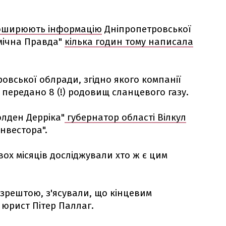
оширюють інформацію
Дніпропетровської
омічна Правда"
кілька годин тому написала
овської облради, згідно якого компанії
 передано 8 (!) родовищ сланцевого газу.
олден Дерріка"
губернатор області Вілкул
нвестора".
ох місяців досліджували хто ж є цим
зрештою, з'ясували, що кінцевим
 юрист Пітер Паллаг.