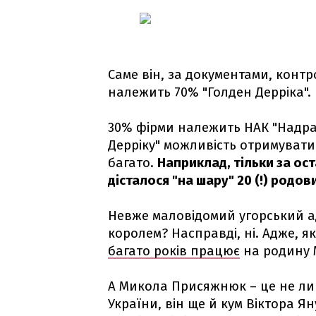
Саме він, за документами, контро
належить 70% "Голден Дерріка".
30% фірми належить НАК "Надра 
Дерріку" можливість отримувати 
багато.
Наприклад, тільки за ост
дісталося "на шару" 20 (!) родов
Невже маловідомий угорський а
королем? Насправді, ні. Адже, я
багато років працює
на родину 
А Микола Присяжнюк – це не ли
України, він ще й кум Віктора Ян