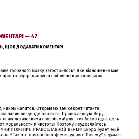
МЕНТАРІ — 47
Ь
, ЩОБ ДОДАВАТИ КОМЕНТАРІ
авіє головного мозку загострилось? Яке відношення має
 ти просто відпрацьовуєш срібляники московських
-
 ником Капитон. Открываю вам секрет,читайте
вославия везде где оно есть, Православную Веру
 психологическими способами! для этих бесов одна цель
от моральности и чистоты! Поэтому неудевляйтесь
Т УНИЧТОЖЕНИЕ ПРАВОСЛАВНОЙ ВЕРЫ!!! Скоро будет ещё
атане! Так что врятли блог фемен удалят! Почему? я думаю