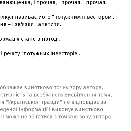
Іванющенка, і прочая, і прочая, і прочая.
Вілкул називає його "потужним інвестором".
е – і зв'язки і апетити.
ормація стане в нагоді.
 решту "потужних інвесторів".
ідображає винятково точку зору автора.
ктивність та всебічність висвітлення теми,
ія "Української правди" не відповідає за
веденої інформації і виконує винятково
 УП може не збігатися з точкою зору автора