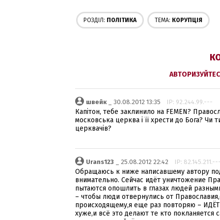
РОЗДІЛ:
ПОЛІТИКА
ТЕМА:
КОРУПЦІЯ
КО
АВТОРИЗУЙТЕС
швейк
_ 30.08.2012 13:35
IP: 92.244.99.---
Капітон, тебе заклинило на FEMEN? Правосл
московська церква і її хрести до Бога? Чи
церквачів?
Urans123
_ 25.08.2012 22:42
IP: 82.145.211.--
Обращаюсь к ниже написавшему автору под
внимательно. Сейчас идёт уничтожение Пра
пытаются опошлить в глазах людей разными
– чтобы люди отвернулись от Православия,
происходящему,я еще раз повторяю – ИДЁ
хуже,и всё это делают те кто покланяется с