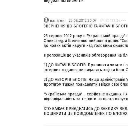
подумав вы поймёте.
капітон
_ 25.08.2012 20:07
IP: 95.133.24.---
ЗВЕРНЕННЯ ДО БЛОГЕРІВ ТА ЧИТАЧІВ БЛОГІВ
25 серпня 2012 року в "Українській правді" 
Олександри Шевченко вийшов її допис "Сього
до нових актів наруги над головним символ
Пропозиція до учасників обговорення на блог
1) ДО ЧИТАЧІВ БЛОГІВ. Припинити читати і о
інтернет-видання не видалить звідси блог
2) ДО АВТОРІВ БЛОГІВ. Якщо адміністрація 
протягом тижня повидаляти звідси свої блог
"Українська правда" – серйозне видання, і 
відповідальність за те, кого на нього випуск
ХТО БАЖАЄ ПРИЄДНАТИСЬ ДО ЗАКЛИКУ ВИДА
ПОШИРИТИ ЦЕ ПОВІДОМЛЕННЯ ПО БЛОГАХ