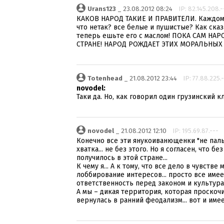
Urans123
_ 23.08.2012 08:24
IP: 82.145.208.-
КАКОВ НАРОД ТАКИЕ И ПРАВИТЕЛИ. Каждому и
что нетак? все белые и пушистые? Как ска
теперь ешьте его с маслом! ПОКА САМ Н
СТРАНЕ! НАРОД РОЖДАЕТ ЭТИХ МОРАЛЬНЫХ
Totenhead
_ 21.08.2012 23:44
IP: 77.88.225.
novodel:
Таки да. Но, как говорил один грузинский кл
novodel
_ 21.08.2012 12:10
IP: 195.69.87.---
Конечно все эти янукоиванющенки "не пальц
хватка... не без этого. Но я согласен, что 
получилось в этой стране...
К чему я... А к тому, что все дело в чувств
лоббирование интересов... просто все имеет
ответственность перед законом и культура 
А мы – дикая территория, которая проскочи
вернулась в ранний феодализм... вот и имее