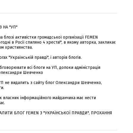
 НА "УП"
на блозі активістки громадської організації FEMEN
дні в Росії спиляно 4 хреста!", в якому авторка, закликає
ом християнства.
ах "Українській правді", і авторів блогів.
бговорювати всі блоги на УП, допоки адміністрація
 Олександри Шевченко
УП не видалить з сайту блог Олександри Шевченко,
и.
як власник інформаційного майданчика має нести
ає.
ЛИТИ БЛОГ FEMEN З "УКРАЇНСЬКОЇ ПРАВДИ", ПРОХАННЯ
.