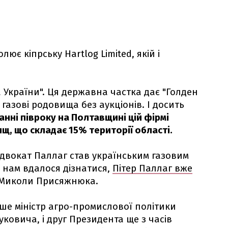
лює кіпрську Hartlog Limited, якій і
України". Ця державна частка дає "Голден
газові родовища без аукціонів. І досить
анні півроку на Полтавщині цій фірмі
ищ, що складає 15% території області.
двокат Паллаг став українським газовим
к нам вдалося дізнатися,
Пітер Паллаг вже
Миколи Присяжнюка.
ше міністр агро-промислової політики
уковича, і друг Президента ще з часів