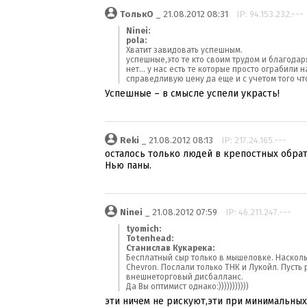
ТолькО
_ 21.08.2012 08:31
IP: 94.153.232.---
Ninei:
pola:
Хватит завидовать успешным.
успешные,это те кто своим трудом и благодар
нет... у нас есть те которые просто ограбили
справедливую цену да еще и с учетом того чт
Успешные – в смысле успели украсть!
Reki
_ 21.08.2012 08:13
IP: 217.24.165.---
осталось только людей в крепостных обрати
Нью паны.
Ninei
_ 21.08.2012 07:59
IP: 46.211.247.---
tyomich:
Totenhead:
Станислав Кукарека:
Бесплатный сыр только в мышеловке. Насколь
Chevron. Послали только ТНК и Лукойл. Пуст
внешнеторговый дисбалланс.
Да Вы оптимист однако:)))))))))))
эти ничем не рискуют,эти при минимальн