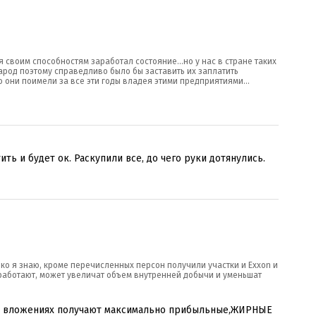
я своим способностям заработал состояние...но у нас в стране таких
 народ поэтому справедливо было бы заставить их заплатить
о они поимели за все эти годы владея этими предприятиями...
ть и будет ок. Раскупили все, до чего руки дотянулись.
ко я знаю, кроме перечисленных персон получили участки и Exxon и
ь работают, может увеличат объем внутренней добычи и уменьшат
ых вложениях получают максимально прибыльные,ЖИРНЫЕ