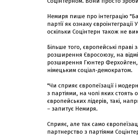
Соцінтерном. Вони просто зроб
Немиря пише про інтеграцію "Б
партії як ознаку євроінтеграції
оскільки Соцінтерн також не ви
Більше того, європейські праві
розширення Євросоюзу, на відмін
розширення Гюнтер Ферхойген, п
німецьким соціал-демократом.
"Чи сприяє європеїзації і модер
з партіями, на чолі яких стоять
європейських лідерів, такі, напр
– запитує Немиря.
Сприяє, але так само європеїзац
партнерство з партіями Соцінте