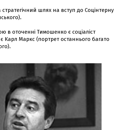
а стратегічний шлях на вступ до Соцінтерну
нського).
ою в оточенні Тимошенко є соціаліст
 є Карл Маркс (портрет останнього багато
го).