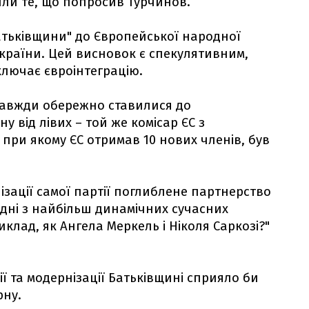
или те, що попросив Турчинов.
атьківщини" до Європейської народної
 України. Цей висновок є спекулятивним,
ключає євроінтеграцію.
 завжди обережно ставилися до
у від лівих – той же комісар ЄС з
ри якому ЄС отримав 10 нових членів, був
нізації самої партії поглиблене партнерство
 одні з найбільш динамічних сучасних
иклад, як Ангела Меркель і Ніколя Саркозі?"
ії та модернізації Батьківщині сприяло би
рну.