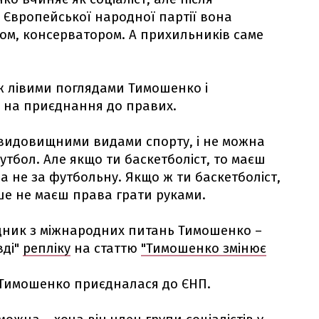
Європейської народної партії вона
ом, консерватором. А прихильників саме
ж лівими поглядами Тимошенко і
ї на приєднання до правих.
є видовищними видами спорту, і не можна
утбол. Але якщо ти баскетболіст, то маєш
а не за футбольну. Якщо ж ти баскетболіст,
ше не маєш права грати руками.
дник з міжнародних питань Тимошенко –
вді"
репліку
на статтю
"Тимошенко змінює
у Тимошенко приєдналася до ЄНП.