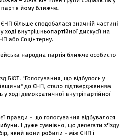
ожна – хоча він член групи соціалістів у
 партія йому ближче.
о ЄНП більше сподобалася значній частині
у ході внутрішньопартійної дискусії на
НП або Соцінтерну.
пейська народна партія ближче особисто
зд БЮТ. "Голосування, що відбулось у
ківщини" до ЄНП, стало підтвердженням
ь у ході демократичної внутріпартійної
єї правди – що голосування відбувалося
ибуни. І дуже сумнівно, що делегати з'їзду
ір, який вони робили – між ЄНП і