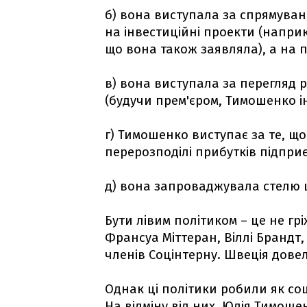
б) вона виступала за спрямуван
на інвестиційні проекти (напри
що вона також заявляла), а на 
в) вона виступала за перегляд 
(будучи прем'єром, Тимошенко і
г) Тимошенко виступає за те, щ
перерозподілі прибутків підприє
д) вона запроваджувала стелю цін
Бути лівим політиком – це не гріх
Франсуа Міттеран, Віллі Брандт,
членів Соцінтерну. Швеція довел
Однак ці політики робили як соц
На відміну від них, Юлія Тимошен