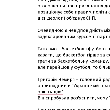
оголошення про приєднання до 
позиціонує себе правим політик
цієї ідеології об'єднує ЄНП.
Очевидною є невідповідність мі
задекларованим курсом її парті
Так само – баскетбол і футбол 
казати, що баскетбол гірше за ф
грати за баскетбольну команду, 
але перейшов у футбол, то біль
Григорій Немиря – головний ра
оприлюднив в "Українській пра
орієнтацію"
Він спробував роз'яснити, чом