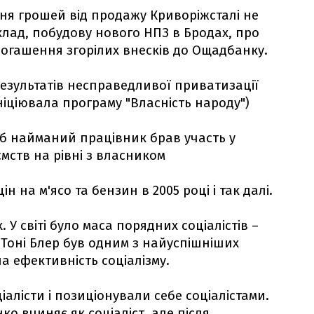
ня грошей від продажу Криворіжсталі не
клад, побудову нового НПЗ в Бродах, про
погашення згорілих внесків до Ощадбанку.
результатів несправедливої приватизації
ніціювала програму "Власність народу")
об найманий працівник брав участь у
мств на рівні з власником
 на м'ясо та бензин в 2005 році і так далі.
. У світі було маса порядних соціалістів –
 Тоні Блер був одним з найуспішніших
а ефективність соціалізму.
іалісти і позиціонували себе соціалістами.
ко вчиняє як соціаліст, але після