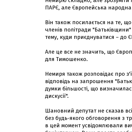
Немирю складно, але зрозуміти м
ПАРЄ, але Європейська народна
Він також посилається на те, щ
членів політради "Батьківщини" 
тему, куди приєднуватися – до Є
Але це все не значить, що Євро
для Тимошенко.
Немиря також розповідає про з'ї
відповідь на запрошення "Бать
думки більшості, що визначилас
дискусії".
Шановний депутат не сказав всі
без будь-якого обговорення з тр
в цей момент усвідомлювали виб