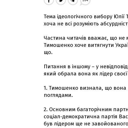
264
Тема ідеологічного вибору Юлії
хоча не всі розуміють абсурдніст
Частина читачів вважає, що не м
Тимошенко хоче витягнути Украї
що.
Питання в іншому – у невідповід
який обрала вона як лідер своєї 
1. Тимошенко визнала, що вона 
поглядами.
2. Основним багаторічним партн
соціал-демократична партія Вас
був лідером ще не завойованого