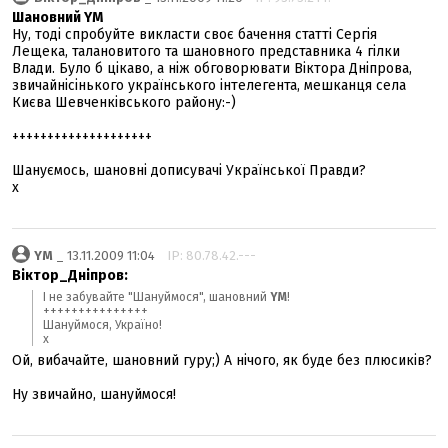
Шановний YM
Ну, тоді спробуйте викласти своє бачення статті Сергія
Лещека, талановитого та шановного представника 4 гілки
Влади. Було б цікаво, а ніж обговорювати Віктора Дніпрова,
звичайнісінького українського інтелегента, мешканця села
Києва Шевченківського району:-)
++++++++++++++++++++
Шануємось, шановні дописувачі Української Правди?
х
YM
_ 13.11.2009 11:04
IP: 80.78.42.---
Віктор_Дніпров:
I не забувайте "Шануймося", шановний
YM
!
+++++++++++++++
Шануймося, Україно!
х
Ой, вибачайте, шановний гуру;) А нічого, як буде без плюсиків?
Ну звичайно, шануймося!