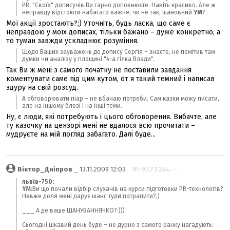
PR. "Своїх" дописучів Ви гарно доповнюєте. Навіть красиво. Але ж
неправду відстоюти набагато важче, чи не так, шановний
YM
?
Мої акції зростають?;) Уточніть, будь ласка, що саме є
неправдою у моїх дописах, тільки бажано – дуже конкретно, а
то туман завжди ускладнює розуміння.
Щодо Ваших зауважень до допису Сергія – знаєте, не помітив там
думки чи аналізу у площині "4-а гілка Влади".
Так Ви ж мені з самого початку не поставили завдання
коментувати саме під цим кутом, от я такий темний і написав
здуру на свій розсуд.
А обговорювати піар – не вбачаю потреби. Сам казки можу писати,
але на іншому блозі і на інші теми.
Ну, є люди, які потребують і цього обговорення. Вибачте, але
ту казочку на цензорі мені не вдалося всю прочитати –
мудруєте на мій погляд забагато. Далі буде...
Віктор_Дніпров
_ 13.11.2009 12:03
IP: 93.73.244.---
львів-750:
YM:
Ви що почали відбір слухачів на курси підготовки PR-технологів?
Невже доля мені дарує шанс туди потрапити?;)
___ А де ваше ШАНУВАННЯЧКО?:)))
Сьогодні цікавий день буде – не дурно з самого ранку нагадують: