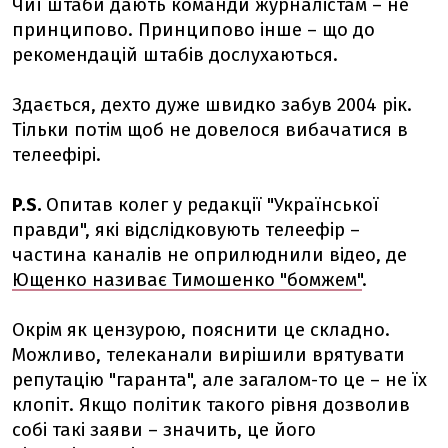
Чиї штаби дають команди журналістам – не
принципово. Принципово інше – що до
рекомендацій штабів дослухаються.
Здається, дехто дуже швидко забув 2004 рік.
Тільки потім щоб не довелося вибачатися в
телеефірі.
P.S.
Опитав колег у редакції "Української
правди", які відслідковують телеефір –
частина каналів не оприлюднили відео, де
Ющенко називає Тимошенко "бомжем"
.
Окрім як цензурою, пояснити це складно.
Можливо, телеканали вирішили врятувати
репутацію "гаранта", але загалом-то це – не їх
клопіт. Якщо політик такого рівня дозволив
собі такі заяви – значить, це його