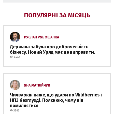
ПОПУЛЯРНІ ЗА МІСЯЦЬ
РУСЛАН РЯБОШАПКА
Держава забула про доброчесність
бізнесу. Новий Уряд має це виправити.
4449
ЯНА МАТВІЙЧУК
Чичваркін каже, що удари по Wildberries і
НПЗ безглузді. Пояснюю, чому він
помиляється
3503