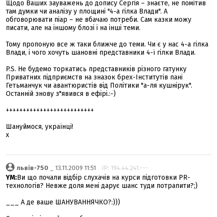
Щодо Ваших зауважень до допису Сергія – знаєте, не помітив
там думки чи аналізу у площині "4-а гілка Влади". А
обговорювати піар – не вбачаю потреби. Сам казки можу
писати, але на іншому блозі і на інші теми.
Тому пропоную все ж таки ближче до теми. Чи є у нас 4-а гілка
Влади, і чого хочуть шановні представники 4-ї гілки Влади.
P.S. Не будемо торкатись представників різного гатунку
Приватних підприємств на зназок брех-Інститутів пані
Гетьманчук чи авантюристів від Політики "а-ля кушнірук".
Останній знову з"явився в ефірі.:-)
++++++++++++++++++++++++++
Шануймося, українці!
х
львів-750
_ 13.11.2009 11:51
IP: 194.44.241.---
YM:
Ви що почали відбір слухачів на курси підготовки PR-
технологів? Невже доля мені дарує шанс туди потрапити?;)
___ А де ваше ШАНУВАННЯЧКО?:)))