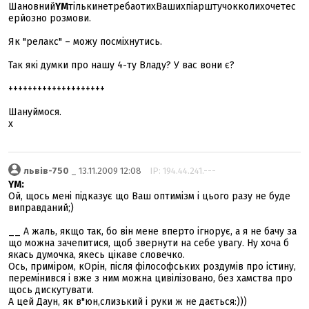
Шановний
YM
тількинетребаотихВашихпіарштучокколихочетес
ерйозно розмови.
Як "релакс" – можу посміхнутись.
Так які думки про нашу 4-ту Владу? У вас вони є?
++++++++++++++++++++
Шануймося.
х
львів-750
_ 13.11.2009 12:08
IP: 194.44.241.---
YM:
Ой, щось мені підказує що Ваш оптимізм і цього разу не буде
виправданий;)
__ А жаль, якщо так, бо він мене вперто ігнорує, а я не бачу за
що можна зачепитися, щоб звернути на себе увагу. Ну хоча б
якась думочка, якесь цікаве словечко.
Ось, приміром, кОрін, після філософських роздумів про істину,
перемінився і вже з ним можна цивілізовано, без хамства про
щось дискутувати.
А цей Даун, як в"юн,слизький і руки ж не дається:)))