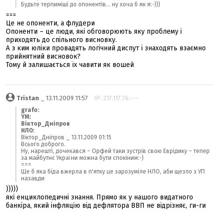
Будьте терпиміші до опонентів... ну хоча б як я:-)))
===
Це не опоненти, а флудери
Опоненти – це люди, які обговорюють яку проблему і
приходять до спільного висновку.
А з ким юліки провадять логічний диспут і знаходять взаємно
прийнятний висновок?
Тому й залишається їх чавити як вошей
Tristan
_ 13.11.2009 11:57
IP: 217.117.76.---
grafo:
YM:
Віктор_Дніпров
НЛО:
Віктор_Дніпров _ 13.11.2009 01:15
Всього доброго.
Ну, нарешті, дочекався – Орфей таки зустрів свою Еврідику – тепер
за майбутнє України можна бути спокіним:-)
===
Ще б яка біда вжерла в п'ятку це зарозуміле НЛО, аби щезло з УП
назавди
)))))
які енциклопедичні знання. Прямо як у нашого видатного
банкіра, який інфляцію від дефлятора ВВП не відрізняє, ги-ги