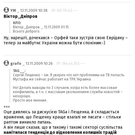
YM
_ 13.11.2009 10:38
IP: 80.78.42.---
Віктор_Дніпров
НЛО:
Віктор_Дніпров _ 13.11.2009 01:15
Всього доброго.
Ну, нарешті, дочекався – Орфей таки зустрів свою Еврідику –
тепер за майбутнє України можна бути спокіним:-)
grafo
_ 13.11.2009 10:26
IP: 194.44.153.---
TAG__:
Сергій Лещенко – хм. Я уверен что нет проблеммы на ТВ попасть.
Мустафа же сейчас работает на ТРК Украина.
Но! Делать выводы по 3 случаем, когда есть более массовые
конфиликты, в т.ч. с массовым увольнением службы новостей –
нехорошо.
Просто мое мнение.
===
Оце дивлюсь за дискусією TAGа і Лещенка, й складається
враження, що Лещенку краще взагалі не писати – стільки
раптом виникло питань.
А він лише сказав, що в такому і такомі секторі суспільства
намітилася тенденція до відновлення колишніх традій