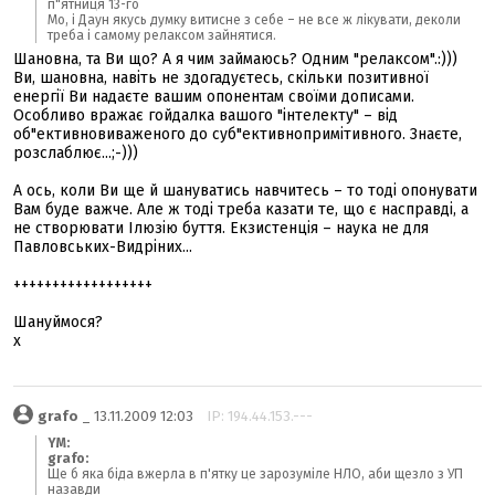
п"ятниця 13-го
Мо, і Даун якусь думку витисне з себе – не все ж лікувати, деколи
треба і самому релаксом зайнятися.
Шановна, та Ви що? А я чим займаюсь? Одним "релаксом".:)))
Ви, шановна, навіть не здогадуєтесь, скільки позитивної
енергії Ви надаєте вашим опонентам своїми дописами.
Особливо вражає гойдалка вашого "інтелекту" – від
об"ективновиваженого до суб"ективнопримітивного. Знаєте,
розслаблює...;-)))
А ось, коли Ви ще й шануватись навчитесь – то тоді опонувати
Вам буде важче. Але ж тоді треба казати те, що є насправді, а
не створювати Ілюзію буття. Екзистенція – наука не для
Павловських-Видріних...
++++++++++++++++++
Шануймося?
х
grafo
_ 13.11.2009 12:03
IP: 194.44.153.---
YM:
grafo:
Ще б яка біда вжерла в п'ятку це зарозуміле НЛО, аби щезло з УП
назавди