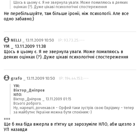
Щось в цьому є. Я не звернула уваги. Може помиляюсь в деяких
оцінках (?). Дуже цікаві психологічні спостереження
Не перебільшуйте, там більше іронії, ніж психології. Але все
одно забавно;)
NELLI
_ 13.11.2009 10:50
IP: 93.73.25.---
YM _ 13.11.2009 11:38
Щось в цьому є. Я не звернула уваги. Може помиляюсь в
деяких оцінках (?). Дуже цікаві психологічні спостереження
grafo
_ 13.11.2009 10:50
IP: 194.44.153.---
YM:
Віктор_Дніпров
НЛО:
Віктор_Дніпров _ 13.11.2009 01:15
Всього доброго.
Ну, нарешті, дочекався – Орфей таки зустрів свою Еврідику – тепер
за майбутнє України можна бути спокіним:-)
===
Ще б яка біда вжерла в п'ятку це зарозуміле НЛО, аби щезло з
УП назавди