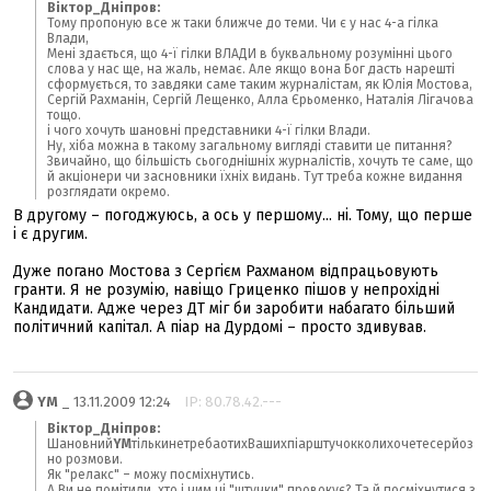
Віктор_Дніпров:
Тому пропоную все ж таки ближче до теми. Чи є у нас 4-а гілка
Влади,
Мені здається, що 4-ї гілки ВЛАДИ в буквальному розумінні цього
слова у нас ще, на жаль, немає. Але якщо вона Бог дасть нарешті
сформується, то завдяки саме таким журналістам, як Юлія Мостова,
Сергій Рахманін, Сергій Лещенко, Алла Єрьоменко, Наталія Лігачова
тощо.
і чого хочуть шановні представники 4-ї гілки Влади.
Ну, хіба можна в такому загальному вигляді ставити це питання?
Звичайно, що більшість сьогоднішніх журналістів, хочуть те саме, що
й акціонери чи засновники їхніх видань. Тут треба кожне видання
розглядати окремо.
В другому – погоджуюсь, а ось у першому... ні. Тому, що перше
і є другим.
Дуже погано Мостова з Сергієм Рахманом відпрацьовують
гранти. Я не розумію, навіщо Гриценко пішов у непрохідні
Кандидати. Адже через ДТ міг би заробити набагато більший
політичний капітал. А піар на Дурдомі – просто здивував.
YM
_ 13.11.2009 12:24
IP: 80.78.42.---
Віктор_Дніпров:
Шановний
YM
тількинетребаотихВашихпіарштучокколихочетесерйоз
но розмови.
Як "релакс" – можу посміхнутись.
А Ви не помітили, хто і чим ці "штучки" провокує? Та й посміхнутися з