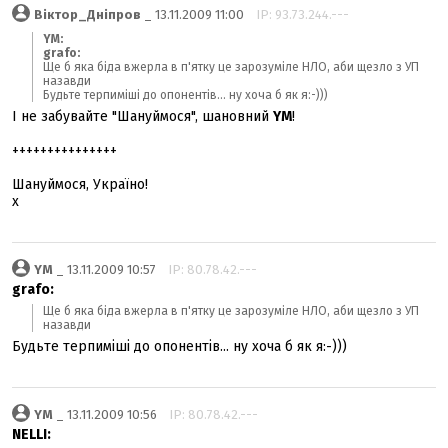
Віктор_Дніпров
_ 13.11.2009 11:00
IP: 93.73.244.---
YM:
grafo:
Ще б яка біда вжерла в п'ятку це зарозуміле НЛО, аби щезло з УП
назавди
Будьте терпиміші до опонентів... ну хоча б як я:-)))
I не забувайте "Шануймося", шановний
YM
!
+++++++++++++++
Шануймося, Україно!
х
YM
_ 13.11.2009 10:57
IP: 80.78.42.---
grafo:
Ще б яка біда вжерла в п'ятку це зарозуміле НЛО, аби щезло з УП
назавди
Будьте терпиміші до опонентів... ну хоча б як я:-)))
YM
_ 13.11.2009 10:56
IP: 80.78.42.---
NELLI: