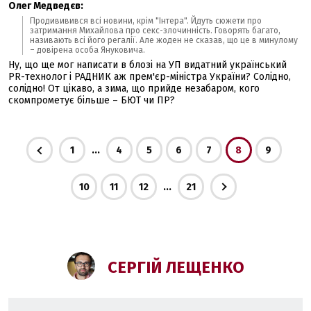
Олег Медведєв:
Продививився всі новини, крім "Інтера". Йдуть сюжети про
затримання Михайлова про секс-злочинність. Говорять багато,
називають всі його регалії. Але жоден не сказав, що це в минулому
– довірена особа Януковича.
Ну, що ще мог написати в блозі на УП видатний український
PR-технолог і РАДНИК аж прем'єр-міністра України? Солідно,
солідно! От цікаво, а зима, що прийде незабаром, кого
скомпрометує більше – БЮТ чи ПР?
...
1
4
5
6
7
8
9
...
10
11
12
21
СЕРГІЙ ЛЕЩЕНКО