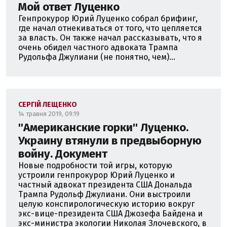
Мой ответ Луценко
Генпрокурор Юрий Луценко собрал брифинг,
где начал отнекиваться от того, что цепляется
за власть. Он также начал рассказывать, что я
очень обидел частного адвоката Трампа
Рудольфа Джулиани (не понятно, чем)...
СЕРГІЙ ЛЕЩЕНКО
14 травня 2019, 09:19
''Американские горки'' Луценко.
Украину втянули в предвыборную
войну. Документ
Новые подробности той игры, которую
устроили генпрокурор Юрий Луценко и
частный адвокат президента США Дональда
Трампа Рудольф Джулиани. Они выстроили
целую конспирологическую историю вокруг
экс-вице-президента США Джозефа Байдена и
экс-министра экологии Николая Злочевского, в