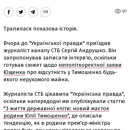
127
518
Трапилася показова історія.
Вчора до "Української правди" приїздив
журналіст каналу СТБ Сергій Андрушко. Він
запропонував записати інтерв'ю, оскільки
готував сюжет щодо
неполіткоректної заяви
Ющенка
про відсутність у Тимошенко будь-
якого нерухомого майна.
Журналіста СТБ цікавила "Українська правда",
оскільки напередодні ми опублікували статтю
"З життя державної еліти: новий маєток
родини Юлії Тимошенко"
, де описали
тенденцію, як в родини прем'єр-міністра