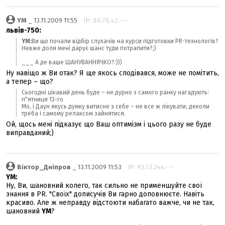
YM
_ 13.11.2009 11:55
IP: 80.78.42.---
львів-750:
YM:
Ви що почали відбір слухачів на курси підготовки PR-технологів?
Невже доля мені дарує шанс туди потрапити?;)
___ А де ваше ШАНУВАННЯЧКО?:)))
Ну навіщо ж Ви отак? Я ще якось сподівався, може не помітить,
а тепер – що?
Сьогодні цікавий день буде – не дурно з самого ранку нагадують:
п"ятниця 13-го
Мо, і Даун якусь думку витисне з себе – не все ж лікувати, деколи
треба і самому релаксом зайнятися.
Ой, щось мені підказує що Ваш оптимізм і цього разу не буде
виправданий;)
Віктор_Дніпров
_ 13.11.2009 11:53
IP: 93.73.244.---
YM:
Ну, Ви, шановний колего, так сильно не применшуйте свої
знання в PR. "Своїх" дописучів Ви гарно доповнюєте. Навіть
красиво. Але ж неправду відстоюти набагато важче, чи не так,
шановний
YM
?