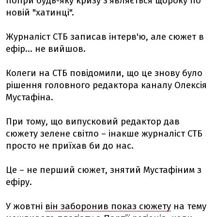
попри будь-яку кризу з'являється щороку по
новій "хатинці".
Журналіст СТБ записав інтерв'ю, але сюжет в
ефір... не вийшов.
Колеги на СТБ повідомили, що це знову було
рішення головного редактора каналу Олексія
Мустафіна.
При тому, що випусковий редактор дав
сюжету зелене світло – інакше журналіст СТБ
просто не приїхав би до нас.
Це – не перший сюжет, знятий Мустафіним з
ефіру.
У жовтні
він заборонив показ сюжету
на тему