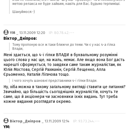
метою релакса не буде зайвим, навіть для Вас. Будьмо терпиміші.
Шануймося:-)
YM
_ 13.11.2009 12:20
IP: 80.78.42.---
Віктор_Дніпров:
Тому пропоную все ж таки ближче до теми. Чи є у нас 4-а гілка
Влади,
Мені здається, що 4-ї гілки ВЛАДИ в буквальному розумінні
цього слова у нас ще, на жаль, немає. Але якщо вона Бог дасть
нарешті сформується, то завдяки саме таким журналістам, як
Юлія Мостова, Сергій Рахманін, Сергій Лещенко, Алла
Єрьоменко, Наталія Лігачова тощо.
і чого хочуть шановні представники 4-ї гілки Влади.
Ну, хіба можна в такому загальному вигляді ставити це питання?
Звичайно, що більшість сьогоднішніх журналістів, хочуть те
саме, що й акціонери чи засновники їхніх видань. Тут треба
кожне видання розглядати окремо.
Віктор_Дніпров
_ 13.11.2009 12:14
IP: 93.73.244.---
YM: