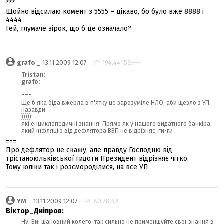
***
Щойно відсилаю комент з 5555 – цікаво, бо було вже 8888 і
4444
Гей, тлумаче зірок, що б це означало?
grafo
_ 13.11.2009 12:07
IP: 194.44.153.---
Tristan:
grafo:
===
Ще б яка біда вжерла в п'ятку це зарозуміле НЛО, аби щезло з УП
назавди
)))))
які енциклопедичні знання. Прямо як у нашого видатного банкіра,
який інфляцію від дефлятора ВВП не відрізняє, ги-ги
===
Про дефлятор не скажу, але правду Господню від
трістаноюльківської гидоти Президент відрізняє чітко.
Тому юліки так і розсмороділися, на все УП
YM
_ 13.11.2009 12:07
IP: 80.78.42.---
Віктор_Дніпров:
Ну, Ви, шановний колего, так сильно не применшуйте свої знання в