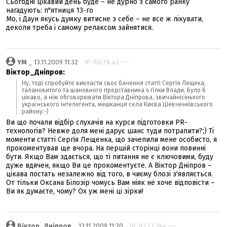
Сьогодні цікавий день буде – не дурно з самого ранку
нагадують: п"ятниця 13-го
Мо, і Даун якусь думку витисне з себе – не все ж лікувати,
деколи треба і самому релаксом зайнятися.
YM
_ 13.11.2009 11:32
IP: 80.78.42.---
Віктор_Дніпров:
Ну, тоді спробуйте викласти своє бачення статті Сергія Лещека,
талановитого та шановного представника 4 гілки Влади. Було б
цікаво, а ніж обговорювати Віктора Дніпрова, звичайнісінького
українського інтелегента, мешканця села Києва Шевченківського
району:-)
Ви що почали відбір слухачів на курси підготовки PR-
технологів? Невже доля мені дарує шанс туди потрапити?;) Ті
моменти статті Сергія Лещенка, що зачепили мене особисто, я
прокоментував ще вчора. На першій сторінці вони повинні
бути. Якщо Вам здається, що ті питання не є ключовими, буду
дуже вдячен, якщо Ви це прокоментуєте. А Віктор Дніпров –
цікава постать незалежно від того, в чиєму блозі з'являється.
От тільки Оксана Білозір чомусь Вам ніяк не хоче відповісти –
Ви як думаєте, чому? Ох уж мені ці зірки!
Віктор_Дніпров
_ 13.11.2009 11:20
IP: 93.73.244.---