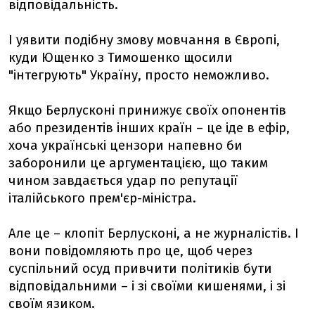
відповідальність.
І уявити подібну змову мовчання в Європі,
куди Ющенко з Тимошенко щосили
"інтегрують" Україну, просто неможливо.
Якщо Берлусконі принижує своїх опонентів
або президентів інших країн – це іде в ефір,
хоча українські цензори напевно би
заборонили це аргументацією, що таким
чином завдається удар по репутації
італійського прем'єр-міністра.
Але це – клопіт Берлусконі, а не журналістів. І
вони повідомляють про це, щоб через
суспільний осуд привчити політиків бути
відповідальними – і зі своїми кишенями, і зі
своїм язиком.