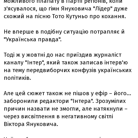
можливого плагіату в Партії регіонів, коли
з'ясувалося, що гімн Януковича "Лідер" дуже
схожий на пісню Тото Кутуньо про кохання.
Не вперше в подібну ситуацію потрапляє й
"Українська правда".
Тоді ж у жовтні до нас приїздив журналіст
каналу "Інтер", який також записав інтерв'ю
на тему передвиборчих конфузів українських
політиків.
Але цей сюжет також не пішов у ефір – його...
заборонили редактори "Інтера". Зрозумілих
причин назвати не змогли, але натякнули –
через висвітлення в негативному світлі
Віктора Януковича.