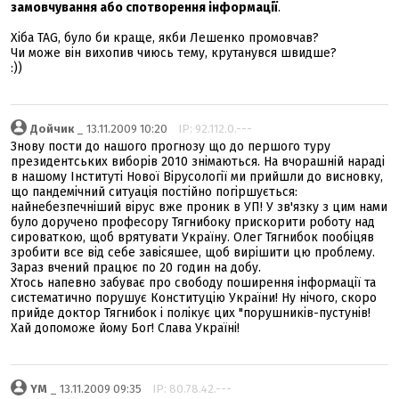
замовчування або спотворення інформації
.
Хіба TAG, було би краще, якби Лешенко промовчав?
Чи може він вихопив чиюсь тему, крутанувся швидше?
:))
Дойчик
_ 13.11.2009 10:20
IP: 92.112.0.---
Знову пости до нашого прогнозу що до першого туру
президентських виборів 2010 знімаються. На вчорашній нараді
в нашому Інституті Нової Вірусології ми прийшли до висновку,
що пандемічний ситуація постійно погіршується:
найнебезпечніший вірус вже проник в УП! У зв'язку з цим нами
було доручено професору Тягнибоку прискорити роботу над
сироваткою, щоб врятувати Україну. Олег Тягнибок пообіцяв
зробити все від себе завісяшее, щоб вирішити цю проблему.
Зараз вчений працює по 20 годин на добу.
Хтось напевно забуває про свободу поширення інформації та
систематично порушує Конституцію України! Ну нічого, скоро
прийде доктор Тягнибок і полікує цих "порушників-пустунів!
Хай допоможе йому Бог! Слава Україні!
YM
_ 13.11.2009 09:35
IP: 80.78.42.---