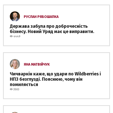
РУСЛАН РЯБОШАПКА
Держава забула про доброчесність
бізнесу. Новий Уряд має це виправити.
4449
ЯНА МАТВІЙЧУК
Чичваркін каже, що удари по Wildberries і
НПЗ безглузді. Пояснюю, чому він
помиляється
3503