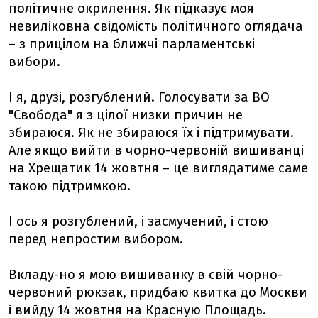
політичне окрилення. Як підказує моя
невиліковна свідомість політичного оглядача
– з прицілом на ближчі парламентські
вибори.
І я, друзі, розгублений. Голосувати за ВО
"Свобода" я з цілої низки причин не
збираюся. Як не збираюся їх і підтримувати.
Але якщо вийти в чорно-червоній вишиванці
на Хрещатик 14 жовтня – це виглядатиме саме
такою підтримкою.
І ось я розгублений, і засмучений, і стою
перед непростим вибором.
Вкладу-но я мою вишиванку в свій чорно-
червоний рюкзак, придбаю квитка до Москви
і вийду 14 жовтня на Красную Площадь.