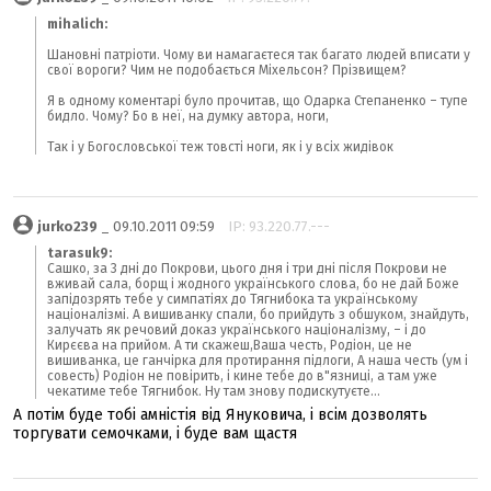
mihalich:
Шановні патріоти. Чому ви намагаєтеся так багато людей вписати у
свої вороги? Чим не подобається Міхельсон? Прізвищем?
Я в одному коментарі було прочитав, що Одарка Степаненко – тупе
бидло. Чому? Бо в неї, на думку автора, ноги,
Так і у Богословської теж товсті ноги, як і у всіх жидівок
jurko239
_ 09.10.2011 09:59
IP: 93.220.77.---
tarasuk9:
Сашко, за 3 дні до Покрови, цього дня і три дні після Покрови не
вживай сала, борщ і жодного українського слова, бо не дай Боже
запідозрять тебе у симпатіях до Тягнибока та українському
націоналізмі. А вишиванку спали, бо прийдуть з обшуком, знайдуть,
залучать як речовий доказ українського націоналізму, – і до
Кирєєва на прийом. А ти скажеш,Ваша честь, Родіон, це не
вишиванка, це ганчірка для протирання підлоги, А наша честь (ум і
совесть) Родіон не повірить, і кине тебе до в"язниці, а там уже
чекатиме тебе Тягнибок. Ну там знову подискутуєте...
А потім буде тобі амністія від Януковича, і всім дозволять
торгувати семочками, і буде вам щастя