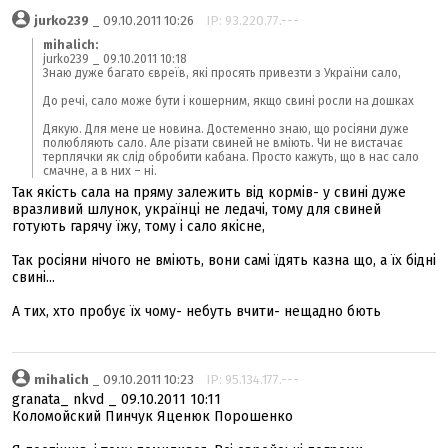
jurko239
_ 09.10.2011 10:26
IP: 93.220.77.---
mihalich:
jurko239 _ 09.10.2011 10:18
Знаю дуже багато євреїв, які просять привезти з України сало,
До речі, сало може бути і кошерним, якщо свині росли на дошках
Дякую. Для мене це новина. Достеменно знаю, що росіяни дуже
полюбляють сало. Але різати свиней не вміють. Чи не вистачає
терплячки як слід обробити кабана. Просто кажуть, що в нас сало
смачне, а в них – ні.
Так якість сала на пряму залежить від кормів- у свині дуже
вразливий шлунок, українці не ледачі, тому для свиней
готують гарячу їжу, тому і сало якісне,
Так росіяни нічого не вміють, вони самі їдять казна що, а їх бідні
свині...
А тих, хто пробує їх чому- небуть вчити- нещадно бють
mihalich
_ 09.10.2011 10:23
IP: 95.134.177.---
granata_ nkvd _ 09.10.2011 10:11
Коломойский Пинчук Яценюк Порошенко