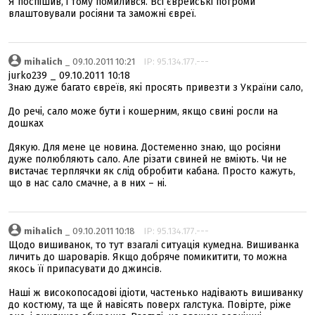
Я поспішив, і тому помилився. Всі єврейські погроми
влаштовували росіяни та заможні євреї.
mihalich
_ 09.10.2011 10:21
IP: 95.134.177.---
jurko239 _ 09.10.2011 10:18
Знаю дуже багато євреїв, які просять привезти з України сало,
До речі, сало може бути і кошерним, якщо свині росли на
дошках
Дякую. Для мене це новина. Достеменно знаю, що росіяни
дуже полюбляють сало. Але різати свиней не вміють. Чи не
вистачає терплячки як слід обробити кабана. Просто кажуть,
що в нас сало смачне, а в них – ні.
mihalich
_ 09.10.2011 10:18
IP: 95.134.177.---
Щодо вишиванок, то тут взагалі ситуація кумедна. Вишиванка
личить до шароварів. Якщо добряче помикитити, то можна
якось її припасувати до джинсів.
Наші ж високопосадові ідіоти, частенько надівають вишиванку
до костюму, та ще й навісять поверх галстука. Повірте, ріже