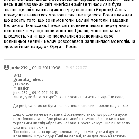
весь цивілізований світ Чингісхан зміг (в ті часи Азія була
значно цивілізованіша дикої середньовічної Європи). А ось
примусити навчатися монголів так і не вдалося. Вони вважали,
що досить того, що вони монголи. Великі монголи. Нащадки
Великого Чингісхана. І весь світ повинен падати перед ними
ниц лише тому, що вони монголи. Цікаво, монголи зараз
шкодують, чи ні, що не послухалися засновника своєї
колишньої величі? Велич розсосалася, залишилася Монголія. Та
ідеологічний нащадок Орди – Росія.
jurko239
_ 09.10.2011 10:38
IP: 93.220.77.---
В-12:
granata_ nkvd:
jurko239:
mihalich:
jurko239 _ 09.10.2011 10:18
Знаю дуже багато євреїв, які просять привезти з України сало,
До речі, сало може бути і кошерним, якщо свині росли на дошках
Дякую. Для мене це новина. Достеменно знаю, що росіяни дуже
полюбляють сало. Але різати свиней не вміють. Чи не вистачає
терплячки як слід обробити кабана. Просто кажуть, що в нас сало
смачне, а в них – ні.
Так якість сала на пряму залежить від кормів- у свині дуже
вразливий шлунок, українці не ледачі, тому для свиней готують