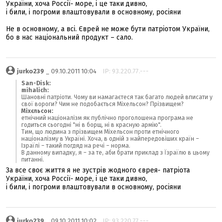
України, хоча Россії- море, і це таки дивно,
і били, і погроми влаштовували в основному, росіяни
Не в основному, а всі. Єврей не може бути патріотом України,
бо в нас національний продукт – сало.
jurko239
_ 09.10.2011 10:04
IP: 93.220.77.---
San-Disk:
mihalich:
Шановні патріоти. Чому ви намагаєтеся так багато людей вписати у
свої вороги? Чим не подобається Міхельсон? Прізвищем?
Міхєльсон:
етнічний націоналізм як публічно проголошена програма не
годиться сьогодні "ні в борщ, ні в красную армію".
Тим, що людина з прізвищем Міхельсон проти етнічного
націоналізму в Україні. Хоча, в одній з найпередовіших країн –
Ізраїлі – такий погдяд на речі – норма.
В данному випадку, я – за те, аби брати приклад з Їзраїлю в цьому
питанні.
За все своє життя я не зустрів жодного єврея- патріота
України, хоча Россії- море, і це таки дивно,
і били, і погроми влаштовували в основному, росіяни
jurko239
_ 09.10.2011 10:02
IP: 93.220.77.---