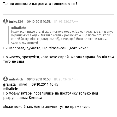
Так ви оцінюєте патріотизм товщиною ніг?
jurko239
_ 09.10.2011 10:58
IP: 93.220.77.---
mihalich:
Міхельсон пише статті українською мовою. Це означає, що він шанує
українських людей. Міг би писати й російською. Що поганого, коли
єврей (якщо він і справді єврей), хоче, щоб його вважали таким
самим українцем?
Ви насправді думаєте, що Міхельсон цього хоче?
По-моему, зрозуміти, чого хоче єврей- марна справа, бо він сам
того не знає
mihalich
_ 09.10.2011 10:53
IP: 95.134.177.---
granata_ nkvd _ 09.10.2011 10:45
mihalich:
По моему татары поселились на постоянку только под
разрушенным Киевом
Може воно й так. Але їх звички тут не прижилися.