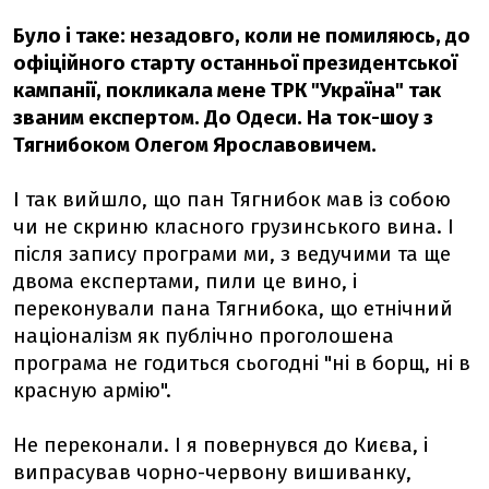
Було і таке: незадовго, коли не помиляюсь, до
офіційного старту останньої президентської
кампанії, покликала мене ТРК "Україна" так
званим експертом. До Одеси. На ток-шоу з
Тягнибоком Олегом Ярославовичем.
І так вийшло, що пан Тягнибок мав із собою
чи не скриню класного грузинського вина. І
після запису програми ми, з ведучими та ще
двома експертами, пили це вино, і
переконували пана Тягнибока, що етнічний
націоналізм як публічно проголошена
програма не годиться сьогодні "ні в борщ, ні в
красную армію".
Не переконали. І я повернувся до Києва, і
випрасував чорно-червону вишиванку,