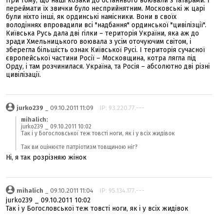
При тому, що наші козаки до останнього воювали з татарами. І
переймати їх звички було несприйнятним. Московські ж царі
були ніхто інші, як ординські намісники. Вони в своїх
володіннях впровадили всі "надбання" ординської "цивілізції".
Київська Русь дала дві гілки – територія України, яка аж до
зради Хмельницького воювала з усім оточуючим світом, і
зберегла більшість ознак Київської Русі. І територія сучасної
європейської частини Росії – Московщина, котра лягла під
Орду, і там розчинилася. Україна, та Росія – абсолютно дві різні
цивілізації.
jurko239
_ 09.10.2011 11:09
IP: 93.220.77.---
mihalich:
jurko239 _ 09.10.2011 10:02
Так і у Богословської теж товсті ноги, як і у всіх жидівок
Так ви оцінюєте патріотизм товщиною ніг?
Ні, я так розрізняю жінок
mihalich
_ 09.10.2011 11:04
IP: 95.134.177.---
jurko239 _ 09.10.2011 10:02
Так і у Богословської теж товсті ноги, як і у всіх жидівок