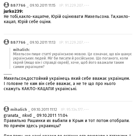
887766
_ 09.10.2011 11:15
IP: 91.229.207.---
jurko239:
Не тобі,какло-кацапче, Юрій оцінювати Михельсона. Ти,какло-
кацап, Юрій себе оціни.
887766
_ 09.10.2011 11:13
IP: 91.229.207.---
mihalich:
Міхельсон пише статті українською мовою. Це означає, що він шанує
українських людей. Міг би писати й російською. Що поганого, коли
єврей (якщо він і справді єврей), хоче, щоб його вважали таким
самим українцем?
.........
Михельсон,достойний українець який себе вважає українцем.
І головне те ким він себе вважає, а не те що про нього
скажуть КАКЛО-КАЦАПИ українські.
mihalich
_ 09.10.2011 11:12
IP: 95.134.177.---
granata_ nkvd _ 09.10.2011 11:04
Правильно Рашинки их выбили в Крым и тот потом отобрали.
Но причём здесь украинцы?