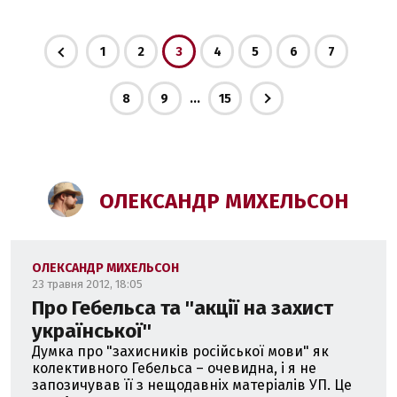
1
2
3
4
5
6
7
...
8
9
15
ОЛЕКСАНДР МИХЕЛЬСОН
ОЛЕКСАНДР МИХЕЛЬСОН
23 травня 2012, 18:05
Про Гебельса та ''акції на захист
української''
Думка про "захисників російської мови" як
колективного Гебельса – очевидна, і я не
запозичував її з нещодавніх матеріалів УП. Це