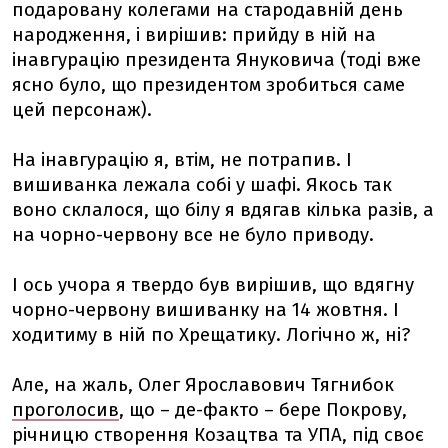
подаровану колегами на стародавній день
народження, і вирішив: прийду в ній на
інавгурацію президента Януковича (тоді вже
ясно було, що президентом зробиться саме
цей персонаж).
На інавгурацію я, втім, не потрапив. І
вишиванка лежала собі у шафі. Якось так
воно склалося, що білу я вдягав кілька разів, а
на чорно-червону все не було приводу.
І ось учора я твердо був вирішив, що вдягну
чорно-червону вишиванку на 14 жовтня. І
ходитиму в ній по Хрещатику. Логічно ж, ні?
Але, на жаль, Олег Ярославович Тягнибок
проголосив
, що – де-факто – бере Покрову,
річницю створення Козацтва та УПА, під своє