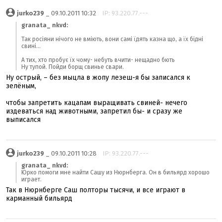
jurko239
_ 09.10.2011 10:32
IP: 93.220.77.---
granata_ nkvd:
Так росіяни нічого не вміють, вони самі їдять казна що, а їх бідні
свині...
А тих, хто пробує їх чому- небуть вчити- нещадно бють
Ну тупой. Пойди борщ свинье свари.
Ну острый, – без мыцла в жопу лезеш-я бы записался к
зелёным,
чтобы запретить кацапам выращивать свиней- нечего
издеваться над животными, запретил бы- и сразу же
выписался
jurko239
_ 09.10.2011 10:28
IP: 93.220.77.---
granata_ nkvd:
Юрко помоги мне найти Сашу из Нюрнберга. Он в бильярд хорошо
играет.
Так в Нюрнберге Саш полторы тысячи, и все играют в
карманный бильярд