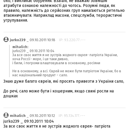
око, і викликає обурення. Взагалі, не вважаю зовнішні
атрибути ознакою належності до чогось. Розумні люди, як
правило, належність до серйозних груп намагаються ретельно
втаємничувати. Наприклад масони, спецслужби, терористичні
угрупування.
jurko239
_ 09.10.2011 10:18
IP: 93.220.77.---
mihalich:
jurko239 _ 09.10.2011 10:04
За все своє життя я не зустрів жодного єврея- патріота України,
хоча Россії- море, і це таки дивно,
і били, і погроми влаштовували в основному, росіяни
Не в основному, а всі. Єврей не може бути патріотом України, бо в
нас національний продукт – сало.
Знаю дуже багато євреїв, які просять привезти з України сало,
До речі, сало може бути і кошерним, якщо свині росли на
дошках
mihalich
_ 09.10.2011 10:12
IP: 95.134.177.---
jurko239 _ 09.10.2011 10:04
За все своє життя я не зустрів жодного єврея- патріота