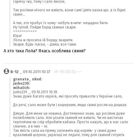
гарячу їжу, тому і сало якісне,
Так росіяни нічого не вміють, вони самі їдять казна що, а їх бідні
свині...
А тих, хто пробує їх чому- небуть вчити- нещадно бють
Ну тупой. Пойди борщ свинье свари.
===========
Юра!
Лола ж просила їй борщу зварити.
Звари, будь-ласка, – дама, все-таки.
А хто така Лола? Якась особлива свиня?
В-12
_ 09.10.2011 10:37
IP: 95.135.52.---
granata_ nkvd:
jurko239:
mihalich:
jurko239 _ 09.10.2011 10:18
Знаю дуже багато євреїв, які просять привезти з України сало,
До речі, сало може бути і кошерним, якщо свині росли на дошках
Дякую. Для мене це новина. Достеменно знаю, що росіяни дуже
полюбляють сало. Але різати свиней не вміють. Чи не вистачає
терплячки як слід обробити кабана. Просто кажуть, що в нас сало
смачне, а в них – ні.
Так якість сала на пряму залежить від кормів- у свині дуже
вразливий шлунок, українці не ледачі, тому для свиней готують