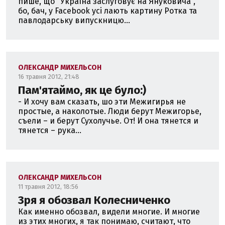
пише, що "Україна заслуговує на Януковича",
бо, бач, у Facebook усі лають картину Ротка та
павлодарську випускницю...
ОЛЕКСАНДР МИХЕЛЬСОН
16 травня 2012, 21:48
Пам'ятаймо, як це було:)
- И хочу вам сказать, шо эти Межигирья не
простые, а наколотые. Люди берут Межигорье,
съели – и берут Сухолучье. От! И она тянется и
тянется – рука...
ОЛЕКСАНДР МИХЕЛЬСОН
11 травня 2012, 18:56
Зря я обозвал Колесниченко
Как именно обозвал, видели многие. И многие
из этих многих, я так понимаю, считают, что