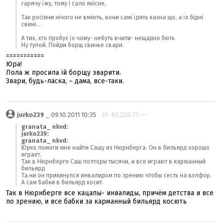
гарячу їжу, тому і сало якісне,
Так росіяни нічого не вміють, вони самі їдять казна що, а їх бідні
свині...
А тих, хто пробує їх чому- небуть вчити- нещадно бють
Ну тупой. Пойди борщ свинье свари.
===========
Юра!
Лола ж просила їй борщу зварити.
Звари, будь-ласка, – дама, все-таки.
jurko239
_ 09.10.2011 10:35
IP: 93.220.77.---
granata_ nkvd:
jurko239:
granata_ nkvd:
Юрко помоги мне найти Сашу из Нюрнберга. Он в бильярд хорошо
играет.
Так в Нюрнберге Саш полторы тысячи, и все играют в карманный
бильярд
Та ни он прикинулся инвалидом по зрению чтобы сесть на вэлфор.
А сам бабки в бильярд косит.
Так в Нюрнберге все кацапы- инвалиды, причём детства и все
по зрению, и все бабки за карманный бильярд косють