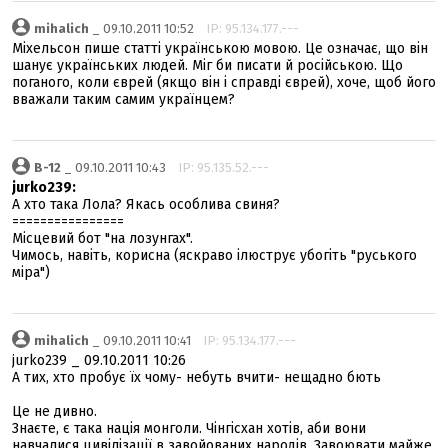
mihalich
_ 09.10.2011 10:52
IP: 95.134.177.---
Міхельсон пише статті українською мовою. Це означає, що він
шанує українських людей. Міг би писати й російською. Що
поганого, коли єврей (якщо він і справді єврей), хоче, щоб його
вважали таким самим українцем?
В-12
_ 09.10.2011 10:43
IP: 95.135.52.---
jurko239:
А хто така Лола? Якась особлива свиня?
================
Місцевий бот "на лозунгах".
Чимось, навіть, корисна (яскраво ілюструє убогіть "руського
міра")
mihalich
_ 09.10.2011 10:41
IP: 95.134.177.---
jurko239 _ 09.10.2011 10:26
А тих, хто пробує їх чому- небуть вчити- нещадно бють
Це не дивно.
Знаєте, є така нація монголи. Чінгісхан хотів, аби вони
навчалися цивілізації в завойованих народів. Завоювати майже