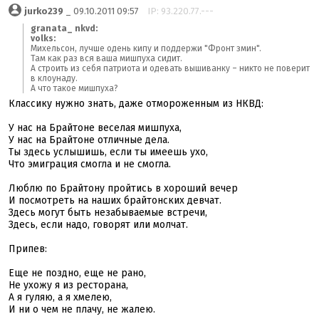
jurko239
_ 09.10.2011 09:57
IP: 93.220.77.---
granata_ nkvd:
volks:
Михельсон, лучше одень кипу и поддержи "Фронт змин".
Там как раз вся ваша мишпуха сидит.
А строить из себя патриота и одевать вышиванку – никто не поверит
в клоунаду.
А что такое мишпуха?
Классику нужно знать, даже отмороженным из НКВД:
У нас на Брайтоне веселая мишпуха,
У нас на Брайтоне отличные дела.
Ты здесь услышишь, если ты имеешь ухо,
Что эмиграция смогла и не смогла.
Люблю по Брайтону пройтись в хороший вечер
И посмотреть на наших брайтонских девчат.
Здесь могут быть незабываемые встречи,
Здесь, если надо, говорят или молчат.
Припев:
Еще не поздно, еще не рано,
Не ухожу я из ресторана,
А я гуляю, а я хмелею,
И ни о чем не плачу, не жалею.