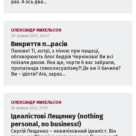
раз. А ось два...
ОЛЕКСАНДР МИХЕЛЬСОН
20 травня 2012, 20:47
Викриття п...расів
Панове! Ті, котрі, з піною при пащеці,
обговорюють блог Андрія Чернікова! Ви всі
поїхали дахом. Яка ще, чорти б вас забрали,
пропаганда гомосексуалізму?! Де ви її бачили?
Ви – ідіоти? Ага, зараз...
ОЛЕКСАНДР МИХЕЛЬСОН
18 травня 2012, 21:07
Ідеалістові Лещенку (nothing
personal, no business!)
Сергій Лещенко – невиліковний ідеаліст. Він