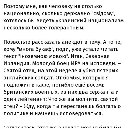
Поэтому мне, как человеку не столько
национально, сколько державно "свідому",
хотелось бы видеть украинский национализм
несколько более толерантным.
Позвольте рассказать анекдот в тему. А то те,
кому "многа букаф", поди, уже устали читать
текст "іноземною мовою". Итак, Северная
Ирландия. Молодой боец ИРА на исповеди. –
Святой отец, на этой неделе я убил пятерых
английских солдат. От бомбы, которую я
подложил в кафе, погибло ещё восемь
британских военных, из них два сержанта и
один лейтенант: Что же вы молчите, святой
отец? – Жду, когда ты перестанешь болтать о
политике и начнешь исповедоваться!
Согласитесь, этот же анекдот можно было бы