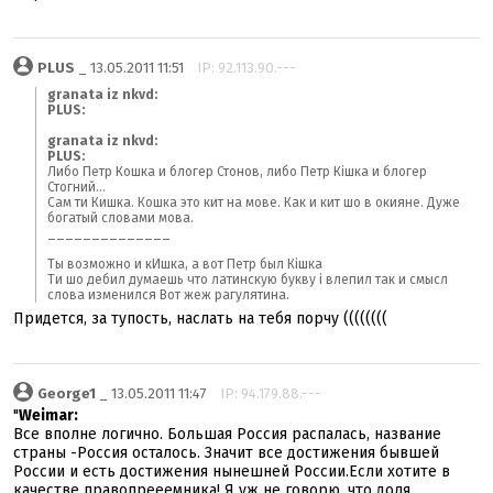
PLUS
_ 13.05.2011 11:51
IP: 92.113.90.---
granata iz nkvd:
PLUS:
granata iz nkvd:
PLUS:
Либо Петр Кошка и блогер Стонов, либо Петр Кішка и блогер
Стогний...
Сам ти Кишка. Кошка это кит на мове. Как и кит шо в окияне. Дуже
богатый словами мова.
______________
Ты возможно и кИшка, а вот Петр был Кішка
Ти шо дебил думаешь что латинскую букву i влепил так и смысл
слова изменился Вот жеж рагулятина.
Придется, за тупость, наслать на тебя порчу ((((((((
George1
_ 13.05.2011 11:47
IP: 94.179.88.---
"
Weimar:
Все вполне логично. Большая Россия распалась, название
страны -Россия осталось. Значит все достижения бывшей
России и есть достижения нынешней России.Если хотите в
качестве правопрееемника! Я уж не говорю, что доля