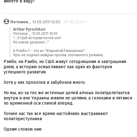
имеете в виду?
Потомок
_ 13.05.2011 12:03
IP: 93.72.29.---
Arthur Pyrozhkov:
Потомок _ 13.05.2011 10:55
"...У США истории почти нет!
Но каков уровень!..."
А Рэмбо-1 – это их "Ющенко&Тимошенко".
Чуть не поднял майдан против злочинного режима.
Рэмбо, ни Рэмбо, но США живут сегодняшним и завтрашним
днем, а историю осмысливают как один из факторов
успешного развития.
Хотя у них проколов и забубонов много.
Но мы, из-за тех же истенных целей алчных политделетантов
внутри и вне Украины живем не целями, а склоками и пятимся
по временной оси спиной вперед.
Точнее нас так все время настойчиво выстраивают
политпреступники
Одним словом нам: