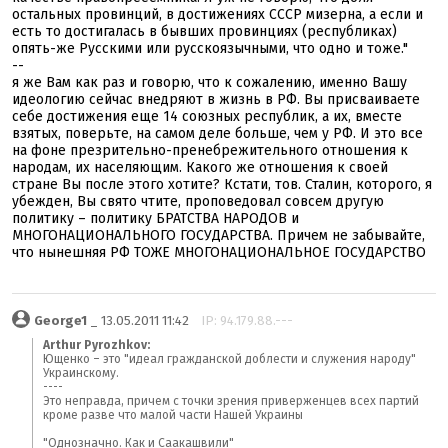
остальных провинций, в достижениях СССР мизерна, а если и
есть то достигалась в бывших провинциях (республиках)
опять-же Русскими или русскоязычными, что одно и тоже."
--
я же Вам как раз и говорю, что к сожалению, именно Вашу
идеологию сейчас внедряют в жизнь в РФ. Вы присваиваете
себе достижения еще 14 союзных республик, а их, вместе
взятых, поверьте, на самом деле больше, чем у РФ. И это все
на фоне презрительно-пренебрежительного отношения к
народам, их населяющим. Какого же отношения к своей
стране Вы после этого хотите? Кстати, тов. Сталин, которого, я
убежден, Вы свято чтите, проповедовал совсем другую
политику – политику БРАТСТВА НАРОДОВ и
МНОГОНАЦИОНАЛЬНОГО ГОСУДАРСТВА. Причем не забывайте,
что нынешняя РФ ТОЖЕ МНОГОНАЦИОНАЛЬНОЕ ГОСУДАРСТВО
George1
_ 13.05.2011 11:42
IP: 94.179.88.---
Arthur Pyrozhkov:
Ющенко – это "идеал гражданской доблести и служения народу"
Украинскому.
----
Это неправда, причем с точки зрения приверженцев всех партий
кроме разве что малой части Нашей Украины
"Однозначно. Как и Саакашвили"