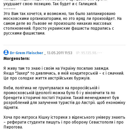
ухудшает свою позицию. Так будет и с Галицией.
-------
Это Вам так хочется, и возможно, так было запланировано
московскими организаторами, но это вряд ли произойдет. На
самом деле во Львове не произошло никаких массовых
столкновений. Просто украинские фашисты подрались с
русскими фашистами.
Dr-Grem Fleischer
_ 13.05.2011 11:53
IP: 95.135.98.---
Morgenstern:
Я живу там то знаю і своїм на Україну посилаю завжди.
Якщо "Захер" то дивлячись, в якій кондитерській – є і смачний.
Це про солодке життя австрійських буржуїв.
Якби, політика не грунтувалася на проросійській і
промосковській ідеології можна було б і у віковічити та по
брендети історичні постаті України. Такий мененджмент був
розроблений для залучення туристів до Австрії. щоб економіку
підняти.
Хоча про матроса Кішку історики з віденського універу знають
– реферати студенти пишуть і про оборону Севастополя і про
Пирогова.