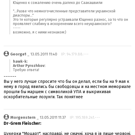
Ющенко к сожалению очень далеко до Саакашвили
"...Разве что немногочисленные представители украинской
диаспоры..."
Это те которые регулярно устраивали Ющенко разнос, за то что он
проявляет слабину в искоренении всего неукраинского?
-----
возможно, я с ними незнаком:)
George1
_ 13.05.2011 11:40
IP: 94.179.88.---
hawk-k:
Arthur Pyrozhkov:
Требую ответа!
-------
Вы у него лучше спросите что бы он делал, если бы на 9 мая к
нему в город явились бы свободовцы и на местном мемориале
прошли бы маршем с символикой УПА и выкрикивая
оскорбительные лозунги. Так понятнее
Morgenstern
_ 13.05.2011 11:37
IP: 195.189.241.---
Dr-Grem Fleischer:
Цукерки "Моцарт", насправді, не смачні, хоча я їв лише червоні.