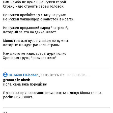
Нам Рембо не нужен, не нужен герой,
Страну надо строить своей головой.
Не нужен проФФесор с тату на руках
Не нужен макшейдер с капустой в мозгах
Не нужен продавший народ "патриот",
Который за это на дачке живет
Министры для вузов и школ не нужны,
Которые жаждут раскола страны
Нам много не надо, здесь, дури полно
Хреновая трупа, "снимает кино"
Dr-Grem Fleischer
_ 13.05.2011 12:02
IP: 95.135.98.---
granata iz nkvd:
Лола, сама така породіста!
Прізвища при написанні незмінюються. якщо Кішка то і на
російській Кишка.