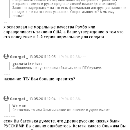
исправно только в руках представителей власти (кто сильнее).
Захотели задержать – на это есть формальная инструкция, захотели
посадить – и на это есть указание. Сопротивляется? А мы ему
статью!
--
я оспаривал не моральные качества Рэмбо или
справделивость закнонв США, а Ваше утверждение о том что
его поведение в 1-й серии нормальное для солдата
George1
_ 13.05.2011 12:05
IP: 94.179.88.---
granata iz nkvd:
А Мовнячные и тут соврали объявив свои ПТУ вузами.
----
название ПТУ Вам больше нравится?
George1
_ 13.05.2011 12:04
IP: 94.179.88.---
Weimar:
Святослав-то или Ольжич какое отношение к укрии имеют
-------
если Вы батенька думаете, что древнерусские князья были
РУССКИМИ Вы сильно ошибаетесь. Кстати, какого Ольжича Вы