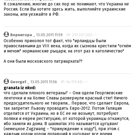
К сожалению, многие до сих пор не понимают, что Украина не
Россия. Если Вы хотите здесь жить, выполняйте украинские
законы, или уезжайте в РФ.
Вернигора
_ 13.05.2011 11:59
IP: 213.227.202.---
Особенно приколол тот факт, что "ирландцы были
православными до VIII века, когда их сызнова крестили "огнём
и мечом" норманнские рыцари, на этот раз в католичество"
А они были московского патриархата??
George1
_ 13.05.2011 11:56
IP: 94.179.88.---
granata iz nkvd:
что сделали плохого ветераны? – Они одели Георгиевские
ленточки и на Холме Славы развернули красный стяг! Ничего
предосудительного не творили... Первое, что сделает Европа,
так запретит Львову проводить Евро-2012. Потом Галиция
отделится от Украины, но в ЕС ее не возьмут, потребуют
поляки и евреи реституцию, от которой украинцы откажутся,
ибо заняли их дома. В шахматах это называется цугцванг
(немецкое Zugzwang – "принуждение к ходу"), при этом с
каждым ходом ходом попавший в цугцванг все время