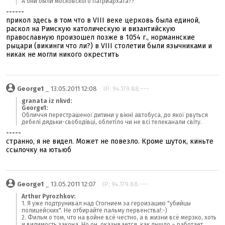
А они были московского патриархата??
------
прикол здесь в том что в VIII веке церковь была единой,
раскол на Римскую католическую и византийскую
православную произошел позже в 1054 г., норманнские
рыцари (викинги что ли?) в VIII столетии были язычниками и
никак не могли никого окрестить
George1
_ 13.05.2011 12:08
IP: 94.179.88.---
granata iz nkvd:
George1:
Обличчя перестрашеної дитини у вікні автобуса, до якої рвуться
дебелі дядьки-свободівці, облетіло чи не всі телеканали світу.
-----
странно, я не видел. Может не повезло. Кроме шуток, киньте
ссылочку на ютьюб
George1
_ 13.05.2011 12:07
IP: 94.179.88.---
Arthur Pyrozhkov:
1. Я уже подтрунивал над Стогнием за героизацию "убийцы
полицейских". Не отбирайте пальму первенства!:-)
2. Фильм о том, что на войне всё честно, а в жизни всё мерзко, хоть
и видимость закона. Но он, оказывается, как дышло – работает