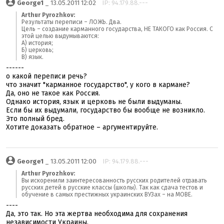
George1
_ 13.05.2011 12:02
IP: 94.179.88.---
Arthur Pyrozhkov:
Результаты переписи – ЛОЖЬ. Два.
Цель – создание карманного государства, НЕ ТАКОГО как Россия. С
этой целью выдумываются:
А) история;
Б) церковь;
В) язык.
------
о какой переписи речь?
что значит "карманное государство", у кого в кармане?
Да, оно не такое как Россия.
Однако история, язык и церковь не были выдуманы.
Если бы их выдумали, государство бы вообще не возникло.
Это полный бред.
Хотите доказать обратное – аргументируйте.
George1
_ 13.05.2011 12:00
IP: 94.179.88.---
Arthur Pyrozhkov:
Вы искоренили заинтересованность русских родителей отдавать
русских детей в русские классы (школы). Так как сдача тестов и
обучение в самых престижных украинских ВУЗах – на МОВЕ.
----
Да, это так. Но эта жертва необходима для сохранения
независимости Украины.