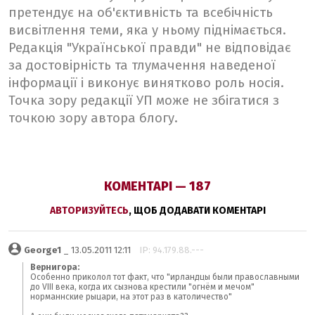
претендує на об'єктивність та всебічність
висвітлення теми, яка у ньому піднімається.
Редакція "Української правди" не відповідає
за достовірність та тлумачення наведеної
інформації і виконує винятково роль носія.
Точка зору редакції УП може не збігатися з
точкою зору автора блогу.
КОМЕНТАРІ — 187
АВТОРИЗУЙТЕСЬ
, ЩОБ ДОДАВАТИ КОМЕНТАРІ
George1
_ 13.05.2011 12:11
IP: 94.179.88.---
Вернигора:
Особенно приколол тот факт, что "ирландцы были православными
до VIII века, когда их сызнова крестили "огнём и мечом"
норманнские рыцари, на этот раз в католичество"