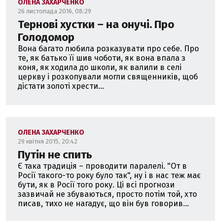
ОЛЕНА ЗАХАРЧЕНКО
26 листопада 2016, 08:29
Тернові хустки – на онучі. Про
Голодомор
Вона багато любила розказувати про себе. Про
те, як батько її шив чоботи, як вона впала з
коня, як ходила до школи, як валили в селі
церкву і розкопували могли священників, щоб
дістати золоті хрести...
ОЛЕНА ЗАХАРЧЕНКО
29 квітня 2015, 20:42
Путін не спить
Є така традиція – проводити паралелі. "От в
Росії такого-то року було так", ну і в нас теж має
бути, як в Росії того року. Ці всі прогнози
зазвичай не збуваються, просто потім той, хто
писав, тихо не нагадує, що він був говорив...