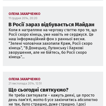
ОЛЕНА ЗАХАРЧЕНКО
11 грудня 2014, 20:20
В Росії зараз відбувається Майдан
Коли я натрапляю на чергову статтю про те, що
Росії скоро кінець, уже навіть не серджуся. Це
наш інформаційний фон з ранньої весни.
"Зелені чоловічки захопили Крим, Росії скоро
кінець", "В Донецьку, Луганську і Харкові
зворушення, але не бійтесь, бо Росії скоро
кінець"...
ОЛЕНА ЗАХАРЧЕНКО
21 листопада 2014, 12:51
Що сьогодні святкуємо?
Не треба святкувати – кажуть деякі, це просто
день пам'яті, могло б усе закінчитись абсолютно
не так, було страшно, дуже страшно. І досі