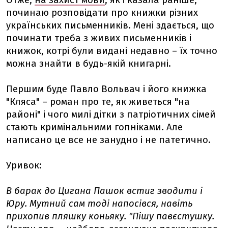
Отже,
на захист мови
, як і казала раніше,
починаю розповідати про книжки різних
українських письменників. Мені здається, що
починати треба з живих письменників і
книжок, котрі були видані недавно – їх точно
можна знайти в будь-якій книгарні.
Першим буде Павло Вольвач і його книжка
"Кляса" – роман про те, як живеться "на
районі" і чого милі дітки з патріотичних сімей
стають кримінальними гопніками. Але
написано це все не занудно і не патетично.
Уривок:
В барак до Цигана Пашок встиг зводити і
Юру. Мутний сам тоді напосівся, навіть
прихопив пляшку коньяку. "Пішу павєстушку.