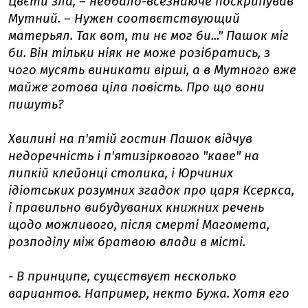
Цвєти зла, – недбало-всезнаюче поскрипував
Мутний. – Нужен соотвєтствующий
матерьял. Так вот, ти нє мог би..." Пашок міг
би. Він тільки ніяк не може розібратись, з
чого мусять виникати вірші, а в Мутного вже
майже готова ціла повість. Про що вони
пишуть?
Хвилині на п'ятій гостин Пашок відчув
недоречність і п'ятизіркового "каве" на
липкій клейонці столика, і Юрчиних
ідіотських розумних згадок про царя Ксеркса,
і правильно вибудуваних книжних речень
щодо можливого, після смерті Магомета,
розподілу між братвою влади в місті.
- В принципе, сущєствуєт нєсколько
вариантов. Например, некто Бужа. Хотя его