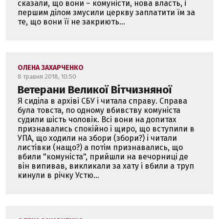
сказали, що вони – комуністи, нова власть, і
першим ділом змусили церкву заплатити їм за
те, що вони її не закриють...
ОЛЕНА ЗАХАРЧЕНКО
8 травня 2018, 10:50
Ветерани Великої Вітчизняної
Я сиділа в архіві СБУ і читала справу. Справа
була товста, по одному вбивству комуніста
судили шість чоловік. Всі вони на допитах
признавались спокійно і щиро, що вступили в
УПА, що ходили на збори (збори?) і читали
листівки (нащо?) а потім признавались, що
вбили "комуніста", прийшли на вечорниці де
він випивав, викликали за хату і вбили а труп
кинули в річку Устю...