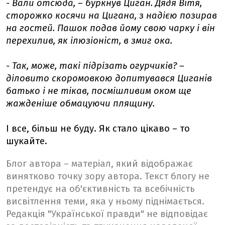
- Вали отсюда, – буркнув Циган. Дядя Вітя,
сторожко косячи на Цигана, з надією позирав
на гостей. Пашок подав йому свою чарку і він
перехилив, як ілюзіоніст, в змиг ока.
- Так, може, такі підрізать огурчиків? –
діловито скоромовкою допитувався Циганів
батько і не тікав, посмішливим оком ще
жажденіше обмацуючи плящину.
І все, більш не буду. Як стало цікаво – то
шукайте.
Блог автора – матеріал, який відображає
винятково точку зору автора. Текст блогу не
претендує на об'єктивність та всебічність
висвітлення теми, яка у ньому піднімається.
Редакція "Української правди" не відповідає