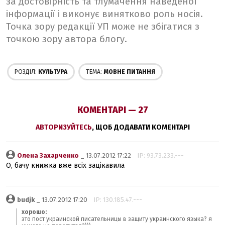
за достовірність та тлумачення наведеної
інформації і виконує винятково роль носія.
Точка зору редакції УП може не збігатися з
точкою зору автора блогу.
РОЗДІЛ:
КУЛЬТУРА
ТЕМА:
МОВНЕ ПИТАННЯ
КОМЕНТАРІ — 27
АВТОРИЗУЙТЕСЬ
, ЩОБ ДОДАВАТИ КОМЕНТАРІ
Олена Захарченко
_ 13.07.2012 17:22
IP: 93.73.233.---
О, бачу книжка вже всіх зацікавила
budjk
_ 13.07.2012 17:20
IP: 130.185.47.---
хорошо:
это пост украинской писательницы в защиту украинского языка? я