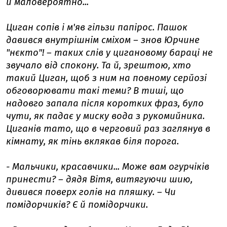
и маловероятно...
Циган сопів і м'яв гільзи папірос. Пашок
давився внутрішнім сміхом – знов Юрчине
"нєкто"! – таких слів у цигановому бараці не
звучало від спокону. Та й, зрештою, хто
такий Циган, щоб з ним на повному серйозі
обговорювати такі теми? В тиші, що
надовго запала після коротких фраз, було
чути, як падає у миску вода з рукомийника.
Циганів тато, що в черговий раз заглянув в
кімнату, як тінь вклякав біля порога.
- Мальчики, красавчики... Може вам огурчіків
принести? – дядя Вітя, витягуючи шию,
дивився поверх голів на пляшку. – Чи
помідорчиків? Є й помідорчики.