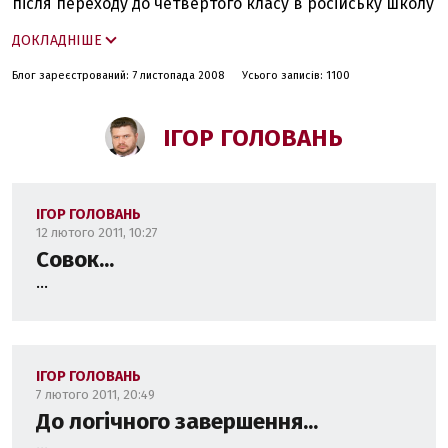
після переходу до четвертого класу в російську школу
дізнався, що доданок це "слагаємоє".
ДОКЛАДНІШЕ
Закінчив Донецький державний університет за
Блог зареєстрований: 7 листопада 2008
Усього записів: 1100
спеціальністю "Правознавство". Кандидат юридичних
наук. Тема дисертації - "Правова робота у механізмі
захисту прав суб’єктів підприємництва".
ІГОР ГОЛОВАНЬ
Автор значної кількості публікацій на правову
тематику.
ІГОР ГОЛОВАНЬ
12 лютого 2011, 10:27
Совок...
...
ІГОР ГОЛОВАНЬ
7 лютого 2011, 20:49
До логічного завершення...
...