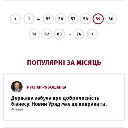
...
1
55
56
57
58
59
60
...
61
62
63
74
ПОПУЛЯРНІ ЗА МІСЯЦЬ
РУСЛАН РЯБОШАПКА
Держава забула про доброчесність
бізнесу. Новий Уряд має це виправити.
4449