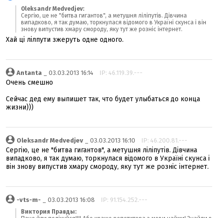
Oleksandr Medvedjev:
Сергію, це не "битва гигантов", а метушня ліліпутів. Дівчина
випадково, я так думаю, торкнулася відомого в Україні скунса і він
знову випустив хмару смороду, яку тут же розніс інтернет.
Хай ці лілпути зжеруть одне одного.
Antanta
_ 03.03.2013 16:14
IP: 46.119.39.---
Очень смешно
Сейчас дед ему выпишет так, что будет улыбаться до конца
жизни)))
Oleksandr Medvedjev
_ 03.03.2013 16:10
IP: 46.200.81.---
Сергію, це не "битва гигантов", а метушня ліліпутів. Дівчина
випадково, я так думаю, торкнулася відомого в Україні скунса і
він знову випустив хмару смороду, яку тут же розніс інтернет.
-vts-m-
_ 03.03.2013 16:08
IP: 91.154.252.---
Виктория Правды: