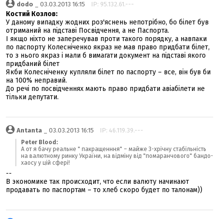
dodo
_ 03.03.2013 16:15
IP: 95.132.61.---
Костий Козлов:
У даному випадку жодних роз'яснень непотрібно, бо білет був
отриманий на підставі Посвідчення, а не Паспорта.
І якщо ніхто не заперечував проти такого порядку, а навпаки
по паспорту Колесніченко якраз не мав право придбати білет,
то з нього якраз і мали б вимагати документ на підставі якого
придбаний білет
Якби Колесніченку купляли білет по паспорту – все, він був би
на 100% неправий.
До речі по посвідченнях мають право придбати авіабілети не
тільки депутати.
Antanta
_ 03.03.2013 16:15
IP: 46.119.39.---
Peter Blood:
А от я бачу реальне " пакращенння" – майже 3-хрічну стабільність
на валютному ринку України, на відміну від "помаранчового" бандо-
хаосу у цій сфері!
--
В экономике так происходит, что если валюту начинают
продавать по паспортам – то хлеб скоро будет по талонам))