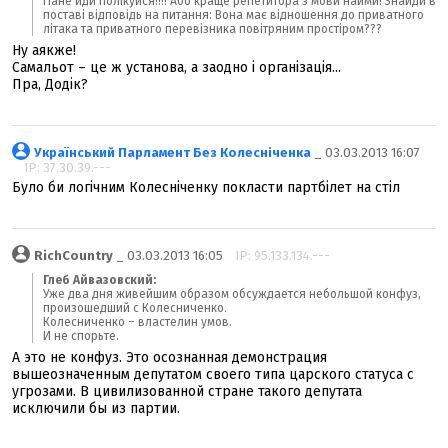
Пане йди полікуйся!!!! Або краще репетитора з мови найми! Знайди в
поставі відповідь на питання: Вона має відношення до приватного
літака та приватного перевізника повітряним простіром???
Ну аякже!
Самальот – це ж установа, а заодно і організація...
Пра, Додік?
Український Парламент Без Колесніченка
_ 03.03.2013 16:07
IP: 37.30.39.---
Було би логічним Колесніченку покласти партбілет на стіл
RichCountry
_ 03.03.2013 16:05
IP: 95.133.134.---
Глеб Айвазовский:
Уже два дня живейшим образом обсуждается небольшой конфуз,
произошедший с Колесниченко.
Колесниченко – властелин умов.
И не спорьте.
А это не конфуз. Это осознанная демонстрация
вышеозначенным депутатом своего типа царского статуса с
угрозами. В цивилизованной стране такого депутата
исключили бы из партии.