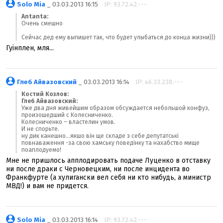
Solo Mia
_ 03.03.2013 16:15
IP: 93.72.42.---
Antanta:
Очень смешно
Сейчас дед ему выпишет так, что будет улыбаться до конца жизни)))
Гуінплен, мля...
Глеб Айвазовский
_ 03.03.2013 16:14
IP: 46.33.238.---
Костий Козлов:
Глеб Айвазовский:
Уже два дня живейшим образом обсуждается небольшой конфуз,
произошедший с Колесниченко.
Колесниченко – властелин умов.
И не спорьте.
ну дик канешно...якшо він ще складе з себе депутатські
повнаваження -за свою хамську поведінку та нахабство мище
поаплодуемо!
Мне не пришлось апплодировать подаче Луценко в отставку
ни после драки с Черновецким, ни после инцидента во
Франкфурте (а хулигански вел себя ни кто нибудь, а министр
МВД!) и вам не придется.
Solo Mia
_ 03.03.2013 16:14
IP: 93.72.42.---