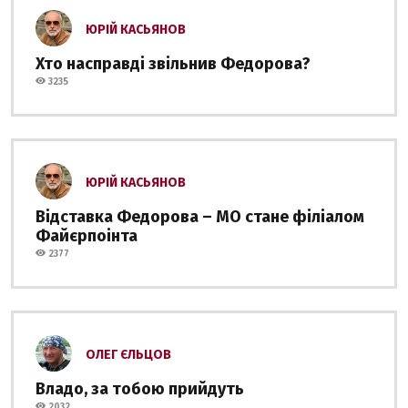
ЮРІЙ КАСЬЯНОВ
Хто насправді звільнив Федорова?
3235
ЮРІЙ КАСЬЯНОВ
Відставка Федорова – МО стане філіалом
Файєрпоінта
2377
ОЛЕГ ЄЛЬЦОВ
Владо, за тобою прийдуть
2032