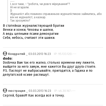
......
І, все таки, – "робота, чи довге міркування"?
Ні не вгадали.
))
Журналіст або повинен справжньою журналістикою займатись, або
він не журналіст, а казкар.
Так зрозуміло?
В статейках журналиствующей братии
Венки и хонки, Чеховы и шапки,
А ведь цепными псами демократии
Себя, небось, считают эти шавки.
Кондратий
_ 03.03.2013 16:23
IP: 95.133.120.---
dodo:
Dodoчка Вам так его жалко, столько времени ему лижете,
выйдете за него замуж, мне кажется Вы друг друга стоите.
P.S. Паспорт не выбрасывайте, пригодится, а Гадика и по
депутатской ксиве распишут.
люстрация
_ 03.03.2013 16:23
IP: 46.30.167.---
Сергей, браво!!! Как всегда всё в точку.