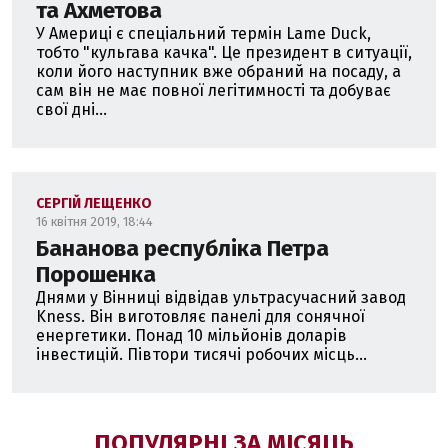
та Ахметова
У Америці є спеціальний термін Lame Duck,
тобто "кульгава качка". Це президент в ситуації,
коли його наступник вже обраний на посаду, а
сам він не має повної легітимності та добуває
свої дні...
СЕРГІЙ ЛЕЩЕНКО
16 квітня 2019, 18:44
Бананова республіка Петра
Порошенка
Днями у Вінниці відвідав ультрасучасний завод
Kness. Він виготовляє панелі для сонячної
енергетики. Понад 10 мільйонів доларів
інвестицій. Півтори тисячі робочих місць...
ПОПУЛЯРНІ ЗА МІСЯЦЬ