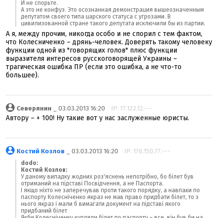
И не спорьте.
А это не конфуз. Это осознанная демонстрация вышеозначенным
депутатом своего типа царского статуса с угрозами. В
цивилизованной стране такого депутата исключили бы из партии.
А я, между прочим, никогда особо и не спорил с тем фактом,
что Колесниченко – дрянь-человек. Доверять такому человеку
функции одной из "говорящих голов" плюс функции
выразителя интересов русскоговорящей Украины –
трагическая ошибка ПР (если это ошибка, а не что-то
большее).
Северянин
_ 03.03.2013 16:20
IP: 77.122.12.---
Автору – + 100! Ну такие вот у нас заслуженные юристы.
Костий Козлов
_ 03.03.2013 16:20
IP: 178.150.77.---
dodo:
Костий Козлов:
У даному випадку жодних роз'яснень непотрібно, бо білет був
отриманий на підставі Посвідчення, а не Паспорта.
І якщо ніхто не заперечував проти такого порядку, а навпаки по
паспорту Колесніченко якраз не мав право придбати білет, то з
нього якраз і мали б вимагати документ на підставі якого
придбаний білет
Якби Колесніченку купляли білет по паспорту – все, він був би на