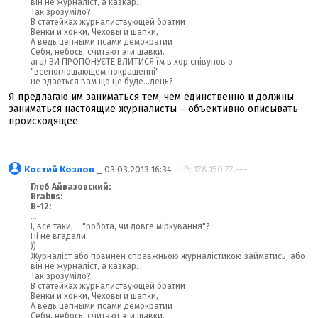
він не журналіст, а казкар.
Так зрозуміло?
В статейках журналиствующей братии
Венки и хонки, Чеховы и шапки,
А ведь цепными псами демократии
Себя, небось, считают эти шавки.
ага) ВИ ПРОПОНУЄТЕ ВЛИТИСЯ їм в хор співунов о
"всепоглощающем покращенні"
не здаеться вам що це буде...дець?
Я предлагаю им заниматься тем, чем единственно и должны
заниматься настоящие журналисты – объективно описывать
происходящее.
Костий Козлов
_ 03.03.2013 16:34
IP: 178.150.77.---
Глеб Айвазовский:
Brabus:
B-12:
...
І, все таки, – "робота, чи довге міркування"?
Ні не вгадали.
))
Журналіст або повинен справжньою журналістикою займатись, або
він не журналіст, а казкар.
Так зрозуміло?
В статейках журналиствующей братии
Венки и хонки, Чеховы и шапки,
А ведь цепными псами демократии
Себя, небось, считают эти шавки.