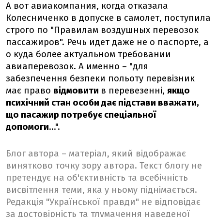
А вот авиакомпания, когда отказала
Колесниченко в допуске в самолет, поступила
строго по "Правилам воздушных перевозок
пассажиров". Речь идет даже не о паспорте, а
о куда более актуальном требовании
авиаперевозок. А именно – "для
забезпечення безпеки польоту перевізник
має право
відмовити
в перевезенні,
якщо
психічний стан особи дає підстави вважати,
що пасажир потребує спеціальної
допомоги
...".
Блог автора – матеріал, який відображає
винятково точку зору автора. Текст блогу не
претендує на об'єктивність та всебічність
висвітлення теми, яка у ньому піднімається.
Редакція "Української правди" не відповідає
за достовірність та тлумачення наведеної