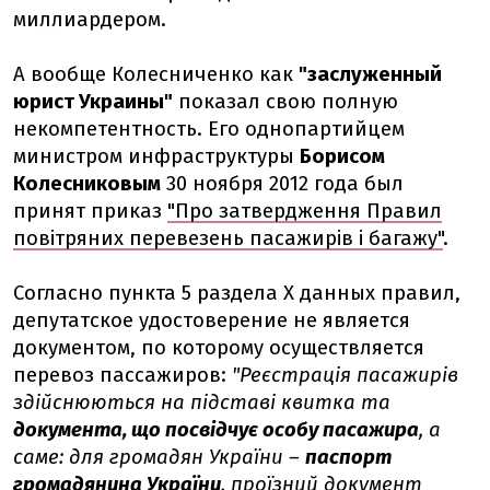
миллиардером.
А вообще Колесниченко как
"заслуженный
юрист Украины"
показал свою полную
некомпетентность. Его однопартийцем
министром инфраструктуры
Борисом
Колесниковым
30 ноября 2012 года был
принят приказ
"Про затвердження Правил
повітряних перевезень пасажирів і багажу"
.
Согласно пункта 5 раздела Х данных правил,
депутатское удостоверение не является
документом, по которому осуществляется
перевоз пассажиров:
"Реєстрація пасажирів
здійснюються на підставі квитка та
документа, що посвідчує особу пасажира
, а
саме: для громадян України –
паспорт
громадянина України
, проїзний документ