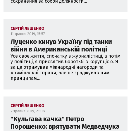
сохранения за собой должности...
СЕРГІЙ ЛЕЩЕНКО
11 травня 2019, 15:57
Луценко кинув Україну під танки
війни в Американській політиці
Усе своє життя, спочатку в журналістиці, а потім
у політиці, я присвятив боротьбі з корупцією. Я
за це отримував міжнародні нагороди та
кримінальні справи, але не зраджував цим
принципам...
СЕРГІЙ ЛЕЩЕНКО
2 травня 2019, 21:08
''Кульгава качка'' Петро
Порошенко: врятувати Медведчука