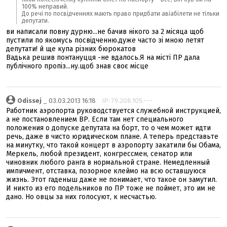
100% неправий.
До речі по посвідченнях мають право придбати авіабілети не тільки
депутати.
ви написали повну дурню...не бачив нікого за 2 місяца щоб
пустили по якомусь посвідченню.дуже часто зі мною летят
депутати! й ще купа різних бюрокатов
Вадька решив понтануцця -не вдалось.Я на місті ПР дала
публічного пропіз...ну.щоб знав своє місце
Odissej
_ 03.03.2013 16:18
IP: 79.208.105.---
Работник аэропорта руководствуется служебной инструкцией,
а не постановлением ВР. Если там нет специального
положения о допуске депутата на борт, то о чем может идти
речь, даже в чисто юридическом плане. А теперь представьте
на минутку, что такой концерт в аэропорту закатили бы Обама,
Меркель, любой президент, конгрессмен, сенатор или
чиновник любого ранга в нормальной стране. Немедленный
импичмент, отставка, позорное клеймо на всю оставшуюся
жизнь. Этот гаденыш даже не понимает, что такое он замутил.
И никто из его подельников по ПР тоже не поймет, это им не
дано. Но овцы за них голосуют, к несчастью.