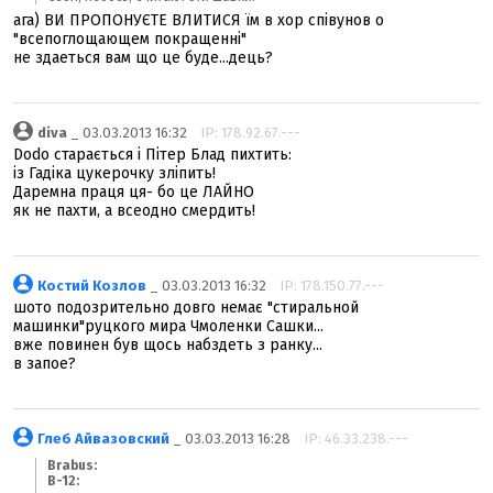
ага) ВИ ПРОПОНУЄТЕ ВЛИТИСЯ їм в хор співунов о
"всепоглощающем покращенні"
не здаеться вам що це буде...дець?
diva
_ 03.03.2013 16:32
IP: 178.92.67.---
Dodo старається і Пітер Блад пихтить:
із Гадіка цукерочку зліпить!
Даремна праця ця- бо це ЛАЙНО
як не пахти, а всеодно смердить!
Костий Козлов
_ 03.03.2013 16:32
IP: 178.150.77.---
шото подозрительно довго немає "стиральной
машинки"руцкого мира Чмоленки Сашки...
вже повинен був щось набздеть з ранку...
в запое?
Глеб Айвазовский
_ 03.03.2013 16:28
IP: 46.33.238.---
Brabus:
B-12: