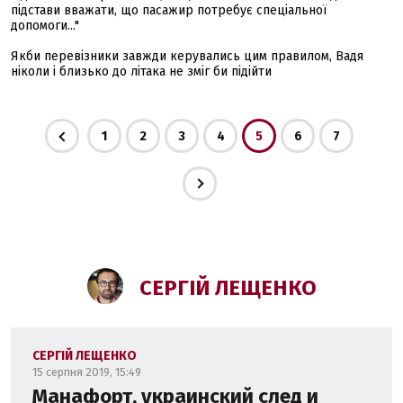
підстави вважати, що пасажир потребує спеціальної
допомоги..."
Якби перевізники завжди керувались цим правилом, Вадя
ніколи і близько до літака не зміг би підійти
1
2
3
4
5
6
7
СЕРГІЙ ЛЕЩЕНКО
СЕРГІЙ ЛЕЩЕНКО
15 серпня 2019, 15:49
Манафорт, украинский след и