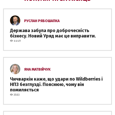
РУСЛАН РЯБОШАПКА
Держава забула про доброчесність
бізнесу. Новий Уряд має це виправити.
4449
ЯНА МАТВІЙЧУК
Чичваркін каже, що удари по Wildberries і
НПЗ безглузді. Пояснюю, чому він
помиляється
3503