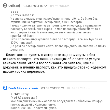
Odissej
_ 03.03.2013 16:22
IP: 79.208.105.---
dodo:
Костий Козлов:
У даному випадку жодних роз'яснень непотрібно, бо білет був
отриманий на підставі Посвідчення, а не Паспорта.
І якщо ніхто не заперечував проти такого порядку, а навпаки по
паспорту Колесніченко якраз не мав право придбати білет, то з
нього якраз і мали б вимагати документ на підставі якого
придбаний білет
Якби Колесніченку купляли білет по паспорту – все, він був би на
100% неправий.
До речі по посвідченнях мають право придбати авіабілети не тільки
депутати.
--Билет можно купить в интернете за две минуты и без
всякого паспорта. Это лишь квитанция об оплате за услуги
авиакомпании. Чтобы воспользоваться билетом, нужен
документ, а именно паспорт, как это предусмотрено кодексом
пассажирских перевозок.
Глеб Айвазовский
_ 03.03.2013 16:21
IP: 46.33.238.---
RichCountry:
Глеб Айвазовский:
Уже два дня живейшим образом обсуждается небольшой конфуз,
произошедший с Колесниченко.
Колесниченко – властелин умов.