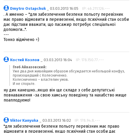
Dmytro Ostapchuk
_ 03.03.2013 16:05
IP: 46.211.126.---
. А именно – "для забезпечення безпеки польоту перевізник
має право відмовити в перевезенні, якщо психічний стан особи
дає підстави вважати, що пасажир потребує спеціальної
допомоги...".
---
Тонко відмічено =)
Костий Козлов
_ 03.03.2013 16:04
IP: 178.150.77.---
Глеб Айвазовский:
Уже два дня живейшим образом обсуждается небольшой конфуз,
произошедший с Колесниченко.
Колесниченко – властелин умов.
И не спорьте.
ну дик канешно...якшо він ще складе з себе депутатські
повнаваження -за свою хамську поведінку та нахабство мище
поаплодуемо!
Viktor Kanyuka
_ 03.03.2013 16:02
IP: 178.94.8.---
"для забезпечення безпеки польоту перевізник має право
відмовити в перевезенні, якщо психічний стан особи дає