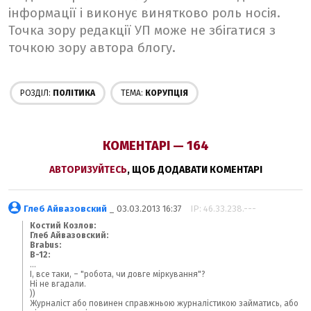
інформації і виконує винятково роль носія.
Точка зору редакції УП може не збігатися з
точкою зору автора блогу.
РОЗДІЛ:
ПОЛІТИКА
ТЕМА:
КОРУПЦІЯ
КОМЕНТАРІ — 164
АВТОРИЗУЙТЕСЬ
, ЩОБ ДОДАВАТИ КОМЕНТАРІ
Глеб Айвазовский
_ 03.03.2013 16:37
IP: 46.33.238.---
Костий Козлов:
Глеб Айвазовский:
Brabus:
B-12:
...
І, все таки, – "робота, чи довге міркування"?
Ні не вгадали.
))
Журналіст або повинен справжньою журналістикою займатись, або