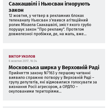
Саакашвілі і Ньюсван ігнорують
закон
12 жовтня, у четвер в рекламних блоках
телеканалу Ньюсван з'явився агітаційний
ролик Міхаела Саакашвілі, зміст якого грубо
порушує закон "Про рекламу". Протягом
довжелезної пробіжки, де, на жаль, вже...
ВІКТОР УКОЛОВ
6 жовтня 2017, 16:34
Московська ширка у Верховній Раді
Прийняття закону N7163 у першому читанні
виявило спражню потвору у Верховній Раді –
групу депутатів, які відмовилися голосувати за
визнання Росії агресором, а ОРДЛО –
окупованими територіями...