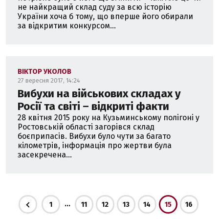
не найкращий склад суду за всю історію
України хоча б тому, що вперше його обирали
за відкритим конкурсом...
ВІКТОР УКОЛОВ
27 вересня 2017, 14:24
Вибухи на військових складах у
Росії та світі – відкриті факти
28 квітня 2015 року на Кузьминському полігоні у
Ростовській області загорівся склад
боєприпасів. Вибухи було чути за багато
кілометрів, інформація про жертви була
засекречена...
...
1
11
12
13
14
15
16