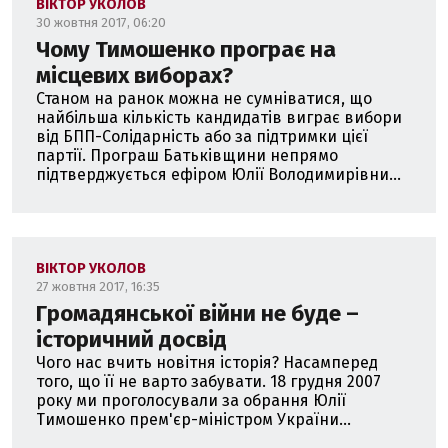
ВІКТОР УКОЛОВ
30 жовтня 2017, 06:20
Автор кількох тисяч статей в українських та
Чому Тимошенко програє на
зарубіжних ЗМІ.
місцевих виборах?
Віруючий, прихожанин церкви Євангельських
Станом на ранок можна не сумніватися, що
християн-баптистів "Слово Життя".
найбільша кількість кандидатів виграє вибори
від БПП-Солідарність або за підтримки цієї
партії. Програш Батьківщини непрямо
підтверджується ефіром Юлії Володимирівни...
ВІКТОР УКОЛОВ
27 жовтня 2017, 16:35
Громадянської війни не буде –
історичний досвід
Чого нас вчить новітня історія? Насамперед
того, що її не варто забувати. 18 грудня 2007
року ми проголосували за обрання Юлії
Тимошенко прем'єр-міністром України...