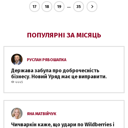
...
17
18
19
35
ПОПУЛЯРНІ ЗА МІСЯЦЬ
РУСЛАН РЯБОШАПКА
Держава забула про доброчесність
бізнесу. Новий Уряд має це виправити.
4445
ЯНА МАТВІЙЧУК
Чичваркін каже, що удари по Wildberries і