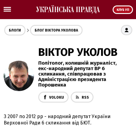
КЛУБ УП
БЛОГИ
БЛОГ ВІКТОРА УКОЛОВА
ВІКТОР УКОЛОВ
Політолог, колишній журналіст,
екс-народний депутат ВР 6
скликання, співпрацював з
Адміністрацією президента
Порошенка
VOLOKU
RSS
З 2007 по 2012 рр - народний депутат України
Верховної Ради 6 скликання від БЮТ.
Член парламентського Комітету з питань свободи