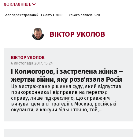
ДОКЛАДНІШЕ
слова та інформації.
Блог зареєстрований: 1 жовтня 2008
Усього записів: 520
Голова підкомітету з питань друкованих засобів
масової інформації та Інтернету.
ВІКТОР УКОЛОВ
В минулому:
Один із засновників Української студентської спілки
ВІКТОР УКОЛОВ
УСС, 1989 р.
6 листопада 2017, 15:24
І Колмогоров, і застрелена жінка –
Співавтор та один з ведучих телевізійного ток-шоу
жертви війни, яку розв'язала Росія
"П‘ятий кут" 1995 р.
Це вистраждане рішення суду, який відпустив
прикордонника і відправив на перегляд
Ведучий телепрограм "Параграф"та "Щотижня" 1996-
справу, лише підкреслило, що справжнім
1997 рр.
винуватцем цієї трагедії є Москва, російські
окупанти, а кажучи більш точно, той,...
Позаштатний кореспондент радіо БіБіСі, 1997 р.
Генеральний директор ТРК "Новий проект" (реклама
та PR) 1998-2004 рр.