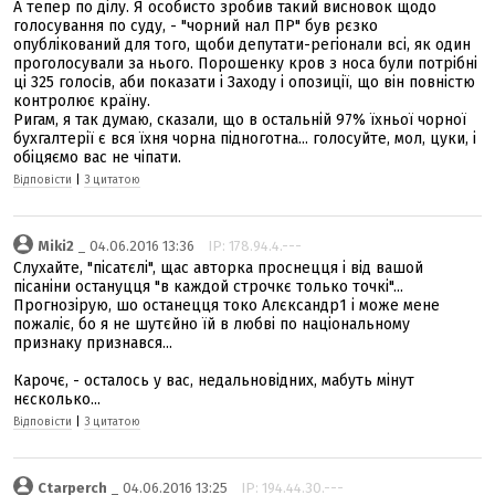
А тепер по ділу. Я особисто зробив такий висновок щодо
голосування по суду, - "чорний нал ПР" був рєзко
опублікований для того, щоби депутати-регіонали всі, як один
проголосували за нього. Порошенку кров з носа були потрібні
ці 325 голосів, аби показати і Заходу і опозиції, що він повністю
контролює країну.
Ригам, я так думаю, сказали, що в остальній 97% їхньої чорної
бухгалтерії є вся їхня чорна підноготна... голосуйте, мол, цуки, і
обіцяємо вас не чіпати.
Відповісти
|
З цитатою
Miki2
_ 04.06.2016 13:36
IP: 178.94.4.---
Слухайте, "пісатєлі", щас авторка проснецця і від вашой
пісаніни остануцця "в каждой строчкє только точкі"...
Прогнозірую, шо останецця токо Алєксандр1 і може мене
пожаліє, бо я не шутєйно їй в любві по національному
признаку признався...
Карочє, - осталось у вас, недальновідних, мабуть мінут
нєсколько...
Відповісти
|
З цитатою
Ctarperch
_ 04.06.2016 13:25
IP: 194.44.30.---