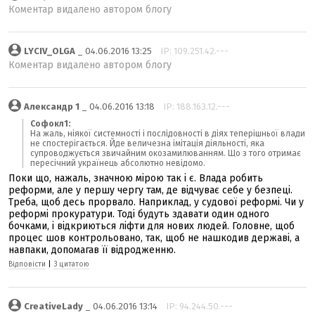
Коментар видалено автором блогу
LYCIV_OLGA
_ 04.06.2016 13:25
IP: 109.251.42.---
Коментар видалено автором блогу
Александр 1
_ 04.06.2016 13:18
IP: 188.163.12.---
Софокл1:
На жаль, ніякої системності і послідовності в діях теперішньої влади
не спостерігається. Йде величезна імітація діяльності, яка
супроводжується звичайним окозамилюванням. Що з того отримає
пересічний українець абсолютно невідомо.
Поки що, нажаль, значною мірою так і є. Влада робить
реформи, але у першу чергу там, де відчуває себе у безпеці.
Треба, щоб десь прорвало. Наприклад, у судової реформі. Чи у
реформі прокуратури. Тоді будуть здавати один одного
бочками, і відкриються ліфти для нових людей. Головне, щоб
процес шов контрольовано, так, щоб не нашкодив державі, а
навпаки, допомагав її відродженню.
Відповісти
|
З цитатою
CreativeLady
_ 04.06.2016 13:14
IP: 94.244.50.---