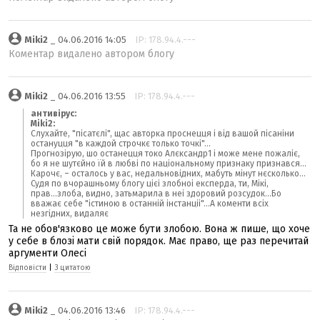
Miki2
_ 04.06.2016 14:05
IP: 178.94.4.---
Коментар видалено автором блогу
Miki2
_ 04.06.2016 13:55
IP: 178.94.4.---
антивірус:
Miki2:
Слухайте, "пісатєлі", щас авторка проснецця і від вашой пісаніни
остануцця "в каждой строчкє только точкі"...
Прогнозірую, шо останецця токо Алєксандр1 і може мене пожаліє,
бо я не шутєйно їй в любві по національному признаку признався...
Карочє, – осталось у вас, недальновідних, мабуть мінут нєсколько...
Судя по вчорашньому блогу цієі злобноі експерда, ти, Мікі,
прав...злоба, видно, затьмарила в неі здоровий розсудок...Бо
вважає себе "істиною в останній інстанціі"...А коменти всіх
незгідних, видаляє
Та не обов'язково це може бути злобою. Вона ж пише, що хоче
у себе в блозі мати свій порядок. Має право, ще раз перечитай
аргументи Олесі
Відповісти
|
З цитатою
Miki2
_ 04.06.2016 13:46
IP: 178.94.4.---