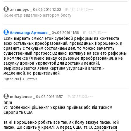
антивірус
_ 04.06.2016 12:02
IP: 134.249.42.---
Коментар видалено автором блогу
Александр Артемов
_ 04.06.2016 11:58
IP: 93.74.13.---
Если вырвать смысл этой судебной реформы из контекста
всех остальных преобразований, проводимых Порошенко, и
сравнить с текущим состоянием дел, то можно заметить
существенный прогресс.Однако, взглянув на все его реформы
в комплексе (я имею ввиду серьезные преобразования, а не
закупку дронов Укрпочтой для доставки пенсий),
вырисовывается явная картина узурпации власти –
медленной, но решительной.
Відповісти
|
З цитатою
mihaylenco
_ 04.06.2016 11:57
IP: 37.55.120.---
hrim
Усі "доленосні рішення" Україна приймає або під тиском
Європи та США
Та ні. Порошенко робить все так, як йому вказує пахан. Той
пахан, що сидить у кремлі. А перед США, та ЄС доводиться