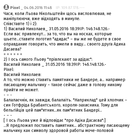
Pixel
_ 04.06.2016 11:48
IP: 109.87.178.---
Часи, коли Льова Нікольштейн щось висловлював, не
маніпулюючи, вже відходять в минуле.
Співставте 1) і 2):
1) Василий Николаев_ 31.05.2016 18:39IP: 146.148.126.-
Если вас привлекут... за то, что вы на носках, которые
шьете...ставите логотип "адидас" – вы же не будете в свое
оправдание говорить, что имели в виду... своего друга Адика
Дасаева?
= = = = = =
2) І ось самого Льову "прівлєкают за адідас":
Василий Николаев _ 31.05.2016 18:39IP: 146.148.126.-
Pixel:
Василий Николаев:
А то, что можно ставить памятники не Бандере, а... например
писающему мальчику – такое сейчас даже в голову никому
прийти не может.
- – -
Балалаєчнік, як завжди, балалаїть. "Наприклад" цей хлопчик –
син Готфріда Брабантського, короля-захисника. Тому для
бельгійців цей пам"ятник...як пам"ятник Бандері...
- – -
[ І ось Льова уже й відповідає "про Адіка Дасаєва":]
...Я предложил поставить памятник... абстрактному писающему
мальчику как символу здоровой работы моче-половой