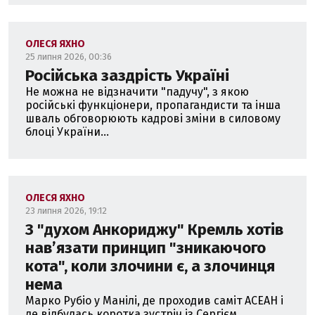
ОЛЕСЯ ЯХНО
25 липня 2026, 00:36
Російська заздрість Україні
Не можна не відзначити "падучу", з якою
російські функціонери, пропагандисти та інша
шваль обговорюють кадрові зміни в силовому
блоці України...
ОЛЕСЯ ЯХНО
23 липня 2026, 19:12
З "духом Анкориджу" Кремль хотів
навʼязати принцип "зникаючого
кота", коли злочини є, а злочинця
нема
Марко Рубіо у Манілі, де проходив саміт АСЕАН і
де відбулась коротка зустріч із Сергієм