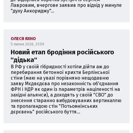
Лавровим, вчергове заявив про відхід у минуле
"духу Анкориджу"...
ОЛЕСЯ ЯХНО
5 липня 2026, 21:09
Новий етап бродіння російського
''дідька''
В РФ у своїй гібридності хотіли дійти аж до
перебирання бетонної крихти Берлінської
стіни (маю на увазі порівняно нещодавню
заяву Мєдвєдєва про незаконність об'єднання
ФРН і НДР як один із параметрів націленості на
західні альянси), а доходять у своїй "СВО" до
знесення старанно вибудовуваних вертикаллю
та пропагандою стін "Потьомкінських
дєрєвень" російського буття...