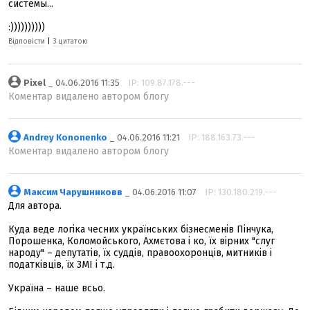
системы...
:))))))))))
Відповісти
|
З цитатою
Pixel
_ 04.06.2016 11:35
IP: 109.87.178.---
Коментар видалено автором блогу
Andrey Kononenko
_ 04.06.2016 11:21
IP: 188.163.73.---
Коментар видалено автором блогу
Максим Чарушниковв
_ 04.06.2016 11:07
IP: 130.180.219.---
Для автора.
Куда веде логіка чесних українських бізнесменів Пінчука,
Порошенка, Коломойського, Ахмєтова і ко, їх вірних "слуг
народу" – депутатів, їх суддів, правоохоронців, митників і
податківців, їх ЗМІ і т.д.
Україна – наше всьо.