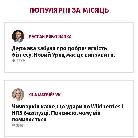
ПОПУЛЯРНІ ЗА МІСЯЦЬ
РУСЛАН РЯБОШАПКА
Держава забула про доброчесність
бізнесу. Новий Уряд має це виправити.
4449
ЯНА МАТВІЙЧУК
Чичваркін каже, що удари по Wildberries і
НПЗ безглузді. Пояснюю, чому він
помиляється
3503