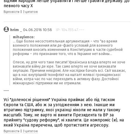
Бідним народом легше управляти і легше грабити державу. До
певного часу Х
Відповісти
|
З цитатою
hrim
_ 04.06.2016 10:58
IP: 104.155.47.---
mihaylenco:
... Еще более несостоятельная аргументация – что "во время
военного положения или де-факто условий для военного
положения вносить изменения в Конституцию в части судебной
реформы – это признание того, что в Украине нет войны...
Олесю, ну для чого таке писати! Уркаїнська влада вперто не хоче
визнавати війну де юре. Так само вперто не хоче визнавати
окупацію. Причини невідомі. Але наслідки бачать всі. Світ вважає,
що в нас внутрішній тконфлікт на кшталт млявої громадянської
війни, котра час по час переходить в активну фазу. Достойної
міжнародної підтримки ми не отримали.
......
Усі "доленосні рішення" Україна приймає або під тиском
Європи та США, або ж за узгодженням з нею. Інакше ми
втратимо підтримку, якої українці ніколи не мали у такому
масштабі. Тому, не варто ні винити Президента та ВР за
прийняту "судову реформу", ні хвалити. Це компроміс (и), на
який Україна приречена, щоб протистояти агресору.
Відповісти
|
З цитатою