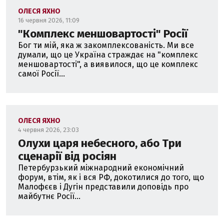
ОЛЕСЯ ЯХНО
16 червня 2026, 11:09
"Комплекс меншовартості" Росії
Бог ти мій, яка ж закомплексованість. Ми все
думали, що це Україна страждає на "комплекс
меншовартості", а виявилося, що це комплекс
самої Росії...
ОЛЕСЯ ЯХНО
4 червня 2026, 23:03
Олухи царя небесного, або Три
сценарії від росіян
Петербурзький міжнародний економічний
форум, втім, як і вся РФ, докотилися до того, що
Малофєєв і Дугін представили доповідь про
майбутнє Росії...