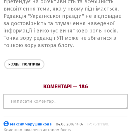
претендує на об'єктивність та всебічність
висвітлення теми, яка у ньому піднімається.
Редакція "Української правди" не відповідає
за достовірність та тлумачення наведеної
інформації і виконує винятково роль носія.
Точка зору редакції УП може не збігатися з
точкою зору автора блогу.
РОЗДІЛ:
ПОЛІТИКА
КОМЕНТАРІ — 186
Максим Чарушниковв
_ 04.06.2016 14:07
IP: 78.111.190.---
Коментар видалено автором блогу