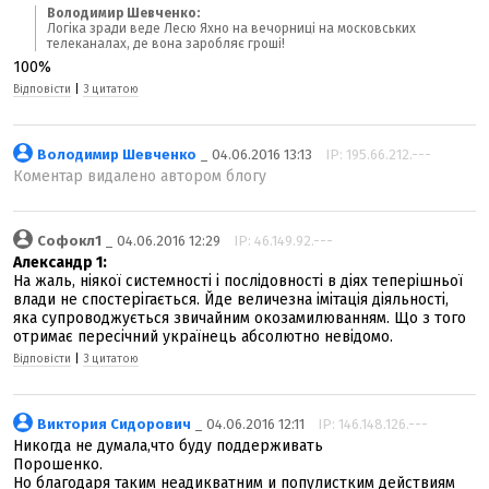
Володимир Шевченко:
Логіка зради веде Лесю Яхно на вечорниці на московських
телеканалах, де вона заробляє гроші!
100%
Відповісти
|
З цитатою
Володимир Шевченко
_ 04.06.2016 13:13
IP: 195.66.212.---
Коментар видалено автором блогу
Софокл1
_ 04.06.2016 12:29
IP: 46.149.92.---
Александр 1:
На жаль, ніякої системності і послідовності в діях теперішньої
влади не спостерігається. Йде величезна імітація діяльності,
яка супроводжується звичайним окозамилюванням. Що з того
отримає пересічний українець абсолютно невідомо.
Відповісти
|
З цитатою
Виктория Сидорович
_ 04.06.2016 12:11
IP: 146.148.126.---
Никогда не думала,что буду поддерживать
Порошенко.
Но благодаря таким неадикватним и популистким действиям