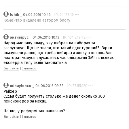
lohik
_ 04.06.2016 10:45
IP: 94.178.16.---
Коментар видалено автором блогу
антивірус
_ 04.06.2016 10:13
IP: 134.249.42.---
Народ має таку владу, яку вибрав на виборах та
заслуговує...Що не знали, хто такий однотуровий?...Зірки
вказували давно, що треба вибирати жінку з косою...Але
лохторат чомусь слухає весь час олігархічні ЗМІ та всяких
експердів типу яхнів такопатьків
Відповісти
|
З цитатою
mihaylenco
_ 04.06.2016 09:53
IP: 37.55.120.---
Райхер
Судья будет получать столько же денег сколько 300
пенсионеров за месяц
Це що, у реформі так написано?
Відповісти
|
З цитатою