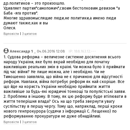
др.политиков – это произошло.
Удивляет партия"самопомич",своим бестолковим девизом "а
Баба -яга против".
Многие здравомыслящие люди,не политики,а имено люди
думают также,как и вы
Олеся.
Відповісти
|
З цитатою
Александр 1
_ 04.06.2016 12:08
IP: 188.163.12.---
1. Судова реформа – величезне системне досягнення всього
народу України, яке було вкрай необхідно для початку
важливіших реальних змін в країні. Чи можна було її приймати
під час війни? Не лише можна, але ї необхідно. Чи не
Тимошенко заявляла, що війна не є причиною для відсутності
реформ. Навпаки, війна потребує реформ як най скоріше. Все
що йде на користь України необхідно приймати: життя
важливіше за будь-які юридичні тонкощі та популістські заяви.
2. Проблема в іншому. В тому, як цю реформу буде втілювати в
життя теперішня влада? Ось на що треба звернути увагу
суспільству в першу чергу. Тому що, наприклад, перші кроки
нового генпрокурора (судячи з інформації С. Лещенко) по
реформуванню прокуратури не дуже обнадійливі.
Відповісти
|
З цитатою