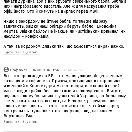
ламати дурника, аби з них зрубати свіженького бабла. Бабла в
них і награбованого вдосталь. Але ж для маскування треба
офіційного. Ото й скачуть на цирлах перед МВФ.
Якщо з закордону не йтиме бабла, то там же відразу
запитають, звідки наші олігархи беруть бабло? Економіка
мертва. Звідки бабло? Не інакше, як чистісінький кримінал. Як
наслідок – конфіскація.
А там, за кордоном, дядьки такі, що домовитися вкрай важко.
Відповісти
|
З цитатою
Софокл1
_ 04.06.2016 11:54
IP: 46.149.92.---
Все, что происходит в ВР – это манипуляции общественным
сознанием и софистика. Причем, противники и сторонники
изменений в Конституции, мягко говоря, в основной своей
массе, люди крайне бессовестные и непорядочные. В итоге,
подавляющему большинству жителей Украины, по-большому
счету начхать на эти все потуги. Неверие, разочарование,
злость и ненависть – это то, что испытывает сейчас народ
смотря на выступление этого зверинца, под названием
Верховная Рада.
Відповісти
|
З цитатою