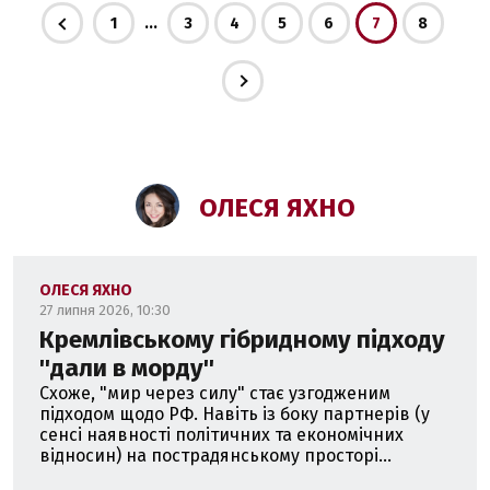
...
1
3
4
5
6
7
8
ОЛЕСЯ ЯХНО
ОЛЕСЯ ЯХНО
27 липня 2026, 10:30
Кремлівському гібридному підходу
''дали в морду''
Схоже, "мир через силу" стає узгодженим
підходом щодо РФ. Навіть із боку партнерів (у
сенсі наявності політичних та економічних
відносин) на пострадянському просторі...