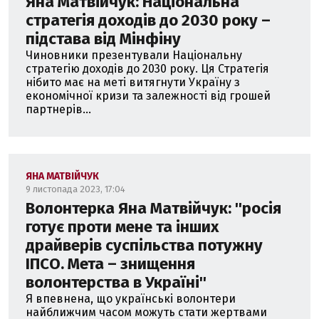
Яна Матвійчук: Національна
який досліджує економіку, політику та демографію.
Також RISS займається розвитком співробітництва з
стратегія доходів до 2030 року –
консервативними think tanks в США.
підстава від Мінфіну
Чиновники презентували Національну
стратегію доходів до 2030 року. Ця Стратегія
нібито має на меті витягнути Україну з
економічної кризи та залежності від грошей
партнерів...
ЯНА МАТВІЙЧУК
9 листопада 2023, 17:04
Волонтерка Яна Матвійчук: ''росія
готує проти мене та інших
драйверів суспільства потужну
ІПСО. Мета – знищення
волонтерства в Україні''
Я впевнена, що українські волонтери
найближчим часом можуть стати жертвами