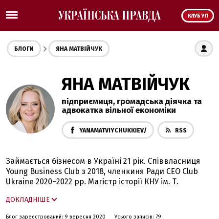
КЛУБ УП
БЛОГИ
ЯНА МАТВІЙЧУК
ЯНА МАТВІЙЧУК
підприємиця, громадська діячка та
адвокатка вільної економіки
YANAMATVIYCHUKKIEV/
RSS
Займається бізнесом в Україні 21 рік. Співвласниця
Young Business Club з 2018, членкиня Ради CEO Club
Ukraine 2020–2022 рр. Магістр історії КНУ ім. Т.
Шевченка, має ступінь Executive MBA. Читає лекції з
ДОКЛАДНІШЕ
історії економіки у Центрі Айн Ренд і для «Студентів за
свободу».
Блог зареєстрований: 9 вересня 2020
Усього записів: 79