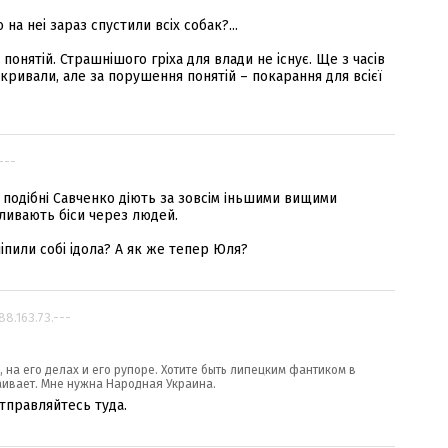
на неі зараз спустили всіх собак?...
онятій. Страшнішого гріха для влади не існує. Ще з часів
кривали, але за порушення понятій – покарання для всієї
.---
 подiбнi Cавченко дiють за зовсiм iньшими вищими
пливають бiси через людей.
іпили собі ідола? А як же тепер Юля?
188.163.73.---
на его делах и его рупоре. Хотите быть липецким фантиком в
аивает. Мне нужна Народная Украина.
тправляйтесь туда.