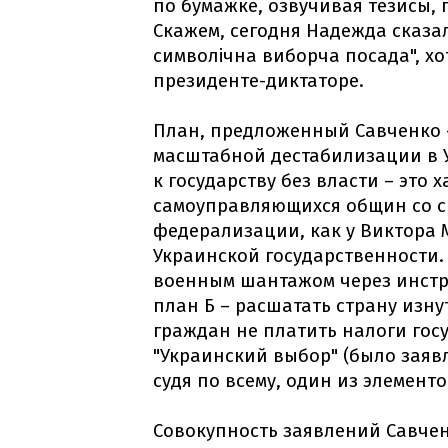
по бумажке, озвучивая тезисы,
Скажем, сегодня Надежда сказал
символічна виборча посада", хо
президенте-диктаторе.
План, предложенный Савченко 
масштабной дестабилизации в 
к государству без власти – это
самоуправляющихся общин со с
федерализации, как у Виктора 
Украинской государственности. 
военным шантажом через инстру
план Б – расшатать страну из
граждан не платить налоги гос
"Украинский выбор" (было заявл
судя по всему, один из элементо
Совокупность заявлений Савче