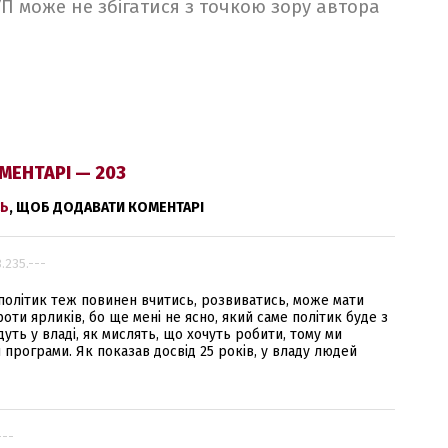
 УП може не збігатися з точкою зору автора
МЕНТАРІ — 203
Ь
, ЩОБ ДОДАВАТИ КОМЕНТАРІ
3.235.---
що політик теж повинен вчитись, розвиватись, може мати
оти ярликів, бо ще мені не ясно, який саме політик буде з
уть у владі, як мислять, що хочуть робити, тому ми
 програми. Як показав досвід 25 років, у владу людей
---