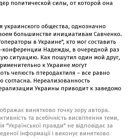
идер политической силы, от которой она
я украинского общества, однозначно
своем большинстве инициативам Савченко.
 "операторы в Украине", кто мог составить
с-конференции Надежды, в очередной раз
ую ситуацию. Как пошутил один мой друг,
применительно к Украине могут
хоть челюсть птеродактиля – все равно
ью согласна. Нереализованность
ерализации Украины приводит к заведомо
ідображає винятково точку зору автора.
ктивність та всебічність висвітлення теми,
ія "Української правди" не відповідає за
веденої інформації і виконує винятково