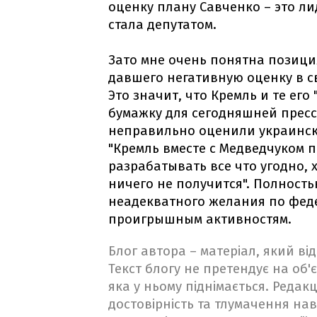
оценку плану Савченко – это л
стала депутатом.
Зато мне очень понятна позици
давшего негативную оценку в 
Это значит, что Кремль и те его
бумажку для сегодняшней прес
неправильно оценили украинск
"Кремль вместе с Медведчуком 
разрабатывать все что угодно, 
ничего не получится". Полност
неадекватного желания по фед
проигрышным активностям.
Блог автора – матеріал, який в
Текст блогу не претендує на об'є
яка у ньому піднімається. Редакц
достовірність та тлумачення на