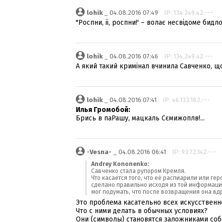
lohik
_ 04.08.2016 07:49
IP: 134.249.42.---
"Роспни, іі, роспни!' – волає несвідоме бидло.
lohik
_ 04.08.2016 07:46
IP: 134.249.42.---
А який такий кримінал вчинила Савченко, що 
lohik
_ 04.08.2016 07:41
IP: 46.133.183.---
Илья Громобой:
Брись в паРашу, мацкаль Сємижоплв!...
-Vesna-
_ 04.08.2016 06:41
IP: 93.72.142.---
Andrey Kononenko:
Савченко стала рупором Кремля.
Что касается того, что её распиарили или ге
сделано правильно исходя из той информации
мог подумать, что после возвращения она вд
Это проблема касательно всех искусственн
Что с ними делать в обычных условиях?
Они (символы) становятся заложниками соб