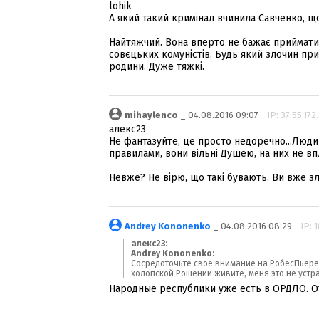
lohik
А який такий кримінал вчинила Савченко, що 
Найтяжчий. Вона вперто не бажає приймати п
совєцьких комуністів. Будь який злочин при
родини. Дуже тяжкі.
mihaylenco
_ 04.08.2016 09:07
IP: 37.55.172
алекс23
Не фантазуйте, це просто недоречно...Люди
правилами, вони вiльнi Душею, на них не в
Невже? Не вірю, що такі бувають. Ви вже зл
Andrey Kononenko
_ 04.08.2016 08:29
IP: 
алекс23:
Andrey Kononenko:
Сосредоточьте свое внимание на РобесПьере, 
холопской Рошении живите, меня это не устр
Народные республики уже есть в ОРДЛО. О