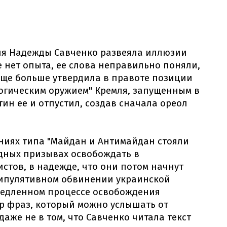
ия Надежды Савченко развеяла иллюзии
нее нет опыта, ее слова неправильно поняли,
И еще больше утвердила в правоте позиции
ологическим оружием" Кремля, запущенным в
ин ее и отпустил, создав сначала ореол
ниях типа "Майдан и Антимайдан стояли
рдных призывах освобождать в
стов, в надежде, что они потом начнут
нипулятивном обвинении украинской
и медленном процессе освобождения
р фраз, который можно услышать от
даже не в том, что Савченко читала текст