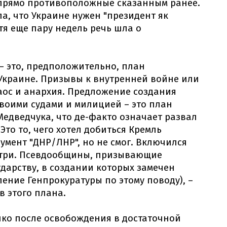
 прямо противоположные сказанным ранее.
а, что Украине нужен "президент як
тя еще пару недель речь шла о
– это, предположительно, план
Украине. Призывы к внутренней войне или
 хаос и анархия. Предложение создания
воими судами и милицией – это план
Медведчука, что де-факто означает развал
Это то, чего хотел добиться Кремль
мент "ДНР/ЛНР", но не смог. Включился
нутри. Псевдообщины, призывающие
ударству, в создании которых замечен
ение Генпрокуратуры по этому поводу), –
в этого плана.
нко после освобождения в достаточной