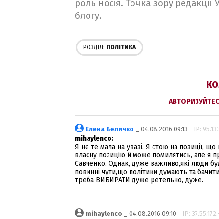
роль носія. Точка зору редакції
блогу.
РОЗДІЛ:
ПОЛІТИКА
КО
АВТОРИЗУЙТЕС
Елена Величко
_ 04.08.2016 09:13
IP: 95.13
mihaylenco:
Я не те мала на увазі. Я стою на позиції, 
власну позицію й може помилятись, але я пр
Савченко. Однак, дуже важливо,які люди буд
повинні чути,що політики думають та бачити
треба ВИБИРАТИ дуже ретельно, дуже.
mihaylenco
_ 04.08.2016 09:10
IP: 37.55.172.