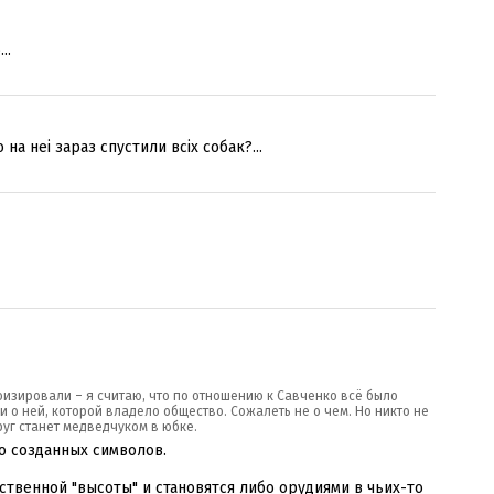
..
на неі зараз спустили всіх собак?...
роизировали – я считаю, что по отношению к Савченко всё было
 о ней, которой владело общество. Сожалеть не о чем. Но никто не
руг станет медведчуком в юбке.
о созданных символов.
ственной "высоты" и становятся либо орудиями в чьих-то