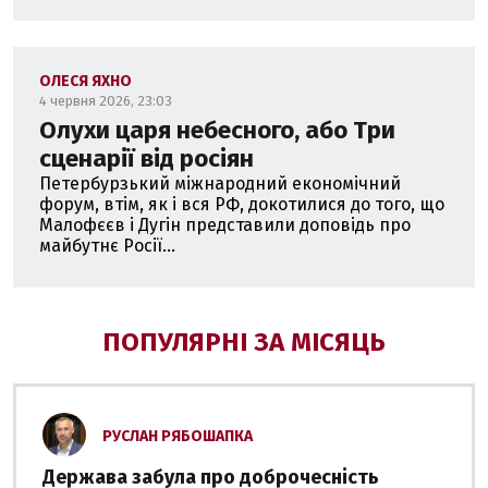
ОЛЕСЯ ЯХНО
4 червня 2026, 23:03
Олухи царя небесного, або Три
сценарії від росіян
Петербурзький міжнародний економічний
форум, втім, як і вся РФ, докотилися до того, що
Малофєєв і Дугін представили доповідь про
майбутнє Росії...
ПОПУЛЯРНІ ЗА МІСЯЦЬ
РУСЛАН РЯБОШАПКА
Держава забула про доброчесність