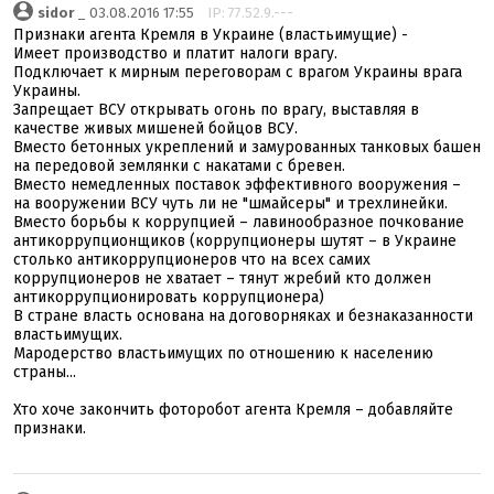
sidor
_ 03.08.2016 17:55
IP: 77.52.9.---
Признаки агента Кремля в Украине (властьимущие) -
Имеет производство и платит налоги врагу.
Подключает к мирным переговорам с врагом Украины врага
Украины.
Запрещает ВСУ открывать огонь по врагу, выставляя в
качестве живых мишеней бойцов ВСУ.
Вместо бетонных укреплений и замурованных танковых башен
на передовой землянки с накатами с бревен.
Вместо немедленных поставок эффективного вооружения –
на вооружении ВСУ чуть ли не "шмайсеры" и трехлинейки.
Вместо борьбы к коррупцией – лавинообразное почкование
антикоррупционщиков (коррупционеры шутят – в Украине
столько антикоррупционеров что на всех самих
коррупционеров не хватает – тянут жребий кто должен
антикоррупционировать коррупционера)
В стране власть основана на договорняках и безнаказанности
властьимущих.
Мародерство властьимущих по отношению к населению
страны...
Хто хоче закончить фоторобот агента Кремля – добавляйте
признаки.