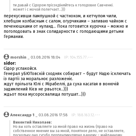
ти давай с Сідором прісоєдіняйтесь к голодовке Савченкі.
может і с мочой полегчаєт...)))
перекусивши пампушкой с частноком, и кетчупом чили,
хлебцом колбасным с салом, огурчиками – запиваю чайком с
печенюшками от нуланд... Пока готовится курочка – можно и
поголодовать в знак солидарности с голодающими детьми
Германии.
morshin
_ 03.08.2016 18:04
IP: 104.155.77.---
sidor:
Сідор успакойся.
Генерал уБЮТовскій сходняк собираєт – будут Надю ісключать
із партії за моральноє разложеніє.
ждут прільота Юлі с Мірабеллі, да сука касатая в вонючій
задимлений Кієв не рвьотся...)))
ждьот пока мусоросвалища потушат...)))
Александр 1
_ 03.08.2016 17:58
IP: 188.163.12.---
Викентий Николаев:
Но вы хоть оставляете за мной право на жизнь (право на
собственное мнение вы за мной, понятное дело, не оставляете,
поскольку оно сугубо перпендикулярно вашему – майданному,