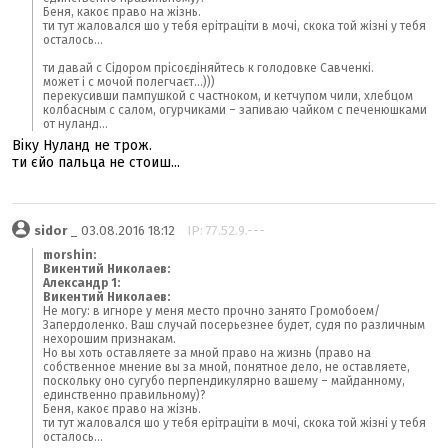
Беня, какоє право на жізнь.
ти тут жаловался шо у тебя ерітраціти в мочі, скока той жізні у тебя
осталось...
ти давай с Сідором прісоєдіняйтесь к голодовке Савченкі.
может і с мочой полегчаєт...)))
перекусивши пампушкой с частноком, и кетчупом чили, хлебцом
колбасным с салом, огурчиками – запиваю чайком с печенюшками
от нуланд...
Віку Нуланд не трож.
ти єйо пальца не стоиш...
sidor
_ 03.08.2016 18:12
IP: 77.52.9.---
morshin:
Викентий Николаев:
Александр 1:
Викентий Николаев:
Не могу: в игноре у меня место прочно занято Громобоем/
Запердоленко. Ваш случай посерьезнее будет, судя по различным
нехорошим признакам.
Но вы хоть оставляете за мной право на жизнь (право на
собственное мнение вы за мной, понятное дело, не оставляете,
поскольку оно сугубо перпендикулярно вашему – майданному,
единственно правильному)?
Беня, какоє право на жізнь.
ти тут жаловался шо у тебя ерітраціти в мочі, скока той жізні у тебя
осталось...