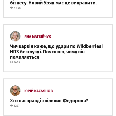
бізнесу. Новий Уряд має це виправити.
4445
ЯНА МАТВІЙЧУК
Чичваркін каже, що удари по Wildberries і
НПЗ безглузді. Пояснюю, чому він
помиляється
3492
ЮРІЙ КАСЬЯНОВ
Хто насправді звільнив Федорова?
3227