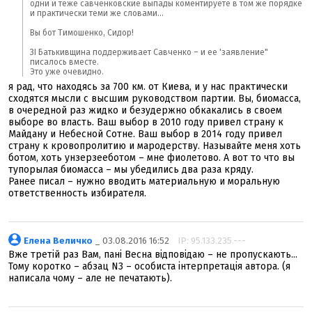
одни и теже савченковские выпады коментируете в том же порядке
и практически теми же словами...
Вы бот Тимошенко, Cидор!
ЗІ Батькивщина поддерживает Савченко – и ее 'заявление"
писалось вместе.
Это уже очевидно.
я рад, что находясь за 700 км. от Киева, и у нас практически
сходятся мысли с высшим руководством партии. Вы, биомасса,
в очередной раз жидко и безудержно обкакались в своем
выборе во власть. Ваш выбор в 2010 году привел страну к
Майдану и Небесной Сотне. Ваш выбор в 2014 году привел
страну к кровопролитию и мародерству. Называйте меня хоть
ботом, хоть унзерзееботом – мне фиолетово. А вот то что вы
тупорылая биомасса – мы убедились два раза кряду.
Ранее писал – нужно вводить материальную и моральную
ответственность избирателя.
Елена Величко
_ 03.08.2016 16:52
IP: 95.133.235.---
Вже третій раз Вам, пані Весна відповідаю – не пропускають...
Тому коротко – абзац N3 – особиста інтерпретація автора. (я
написала чому – але не печатають).