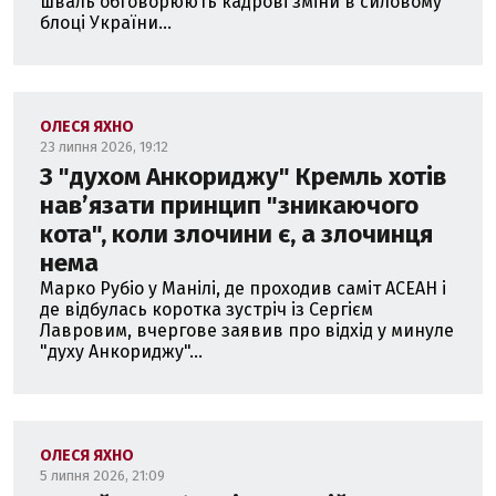
шваль обговорюють кадрові зміни в силовому
блоці України...
ОЛЕСЯ ЯХНО
23 липня 2026, 19:12
З "духом Анкориджу" Кремль хотів
навʼязати принцип "зникаючого
кота", коли злочини є, а злочинця
нема
Марко Рубіо у Манілі, де проходив саміт АСЕАН і
де відбулась коротка зустріч із Сергієм
Лавровим, вчергове заявив про відхід у минуле
"духу Анкориджу"...
ОЛЕСЯ ЯХНО
5 липня 2026, 21:09