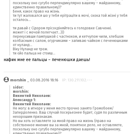
поскольку оно сугубо перпендикулярно вашему – майданному,
единственно правильному)?
Беня, какоє право на жізнь.
ти тут жаловался шо у тебя ерітраціти в мочі, скока той жізні у тебя
осталось...
ти давай с Сідором прісоєдіняйтесь к голодовке Савченкі.
может і с мочой полегчаєт...)))
перекусивши пампушкой с частноком, и кетчупом чили, хлебцом
колбасным с салом, огурчиками – запиваю чайком с печенюшками
от нуланд...
Віку Нуланд не трож.
ти єйо пальца не стоиш...
нафик мне ее пальцы – печенюшки даешь!
morshin
_ 03.08.2016 18:16
IP: 130.211.102.---
sidor:
morshin:
Викентий Николаев:
Александр 1:
Викентий Николаев:
Не могу: в игноре у меня место прочно занято Громобоем/
Запердоленко. Ваш случай посерьезнее будет, судя по различным
нехорошим признакам.
Но вы хоть оставляете за мной право на жизнь (право на
собственное мнение вы за мной, понятное дело, не оставляете,
поскольку оно сугубо перпендикулярно вашему – майданному,
единственно правильному)?