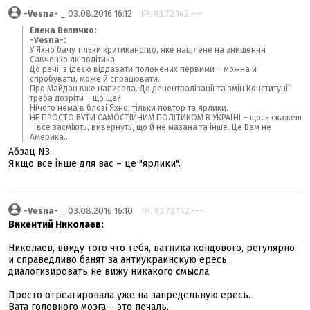
-Vesna-
_ 03.08.2016 16:12
IP: 93.72.142.---
Елена Величко:
-Vesna-:
У Яхно бачу тільки критиканство, яке націлене на знищення
Савченко як політика.
До речі, з ідеєю віддавати полонених первими – можна й
спробувати, може й спрацювати.
Про Майдан вже написала. До децентралізації та змін Конституції
треба дозріти – що ще?
Нічого нема в блозі Яхно, тільки повтор та ярлики.
НЕ ПРОСТО БУТИ САМОСТІЙНИМ ПОЛІТИКОМ В УКРАЇНІ – щось скажеш
– все засміють, вивернуть, що й не мазана та інше. Це Вам не
Америка...
Абзац N3.
Якщо все інше для вас – це "ярлики".
-Vesna-
_ 03.08.2016 16:10
IP: 93.72.142.---
Викентий Николаев:
Николаев, ввиду того что тебя, ватника кондового, регулярно
и справедливо банят за антиукраинскую ересь...
диалогизировать не вижу никакого смысла.
Просто отреагировала уже на запредельную ересь.
Вата головного мозга – это печаль.