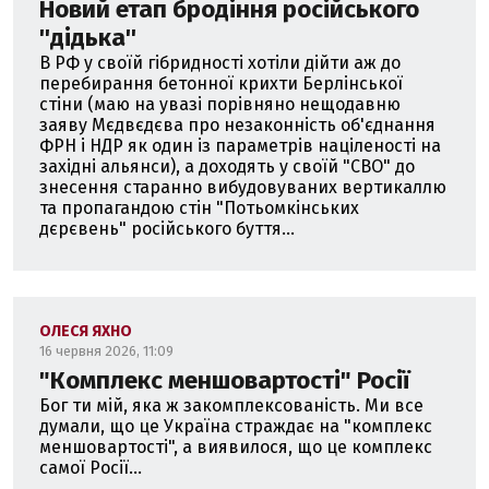
Новий етап бродіння російського
''дідька''
В РФ у своїй гібридності хотіли дійти аж до
перебирання бетонної крихти Берлінської
стіни (маю на увазі порівняно нещодавню
заяву Мєдвєдєва про незаконність об'єднання
ФРН і НДР як один із параметрів націленості на
західні альянси), а доходять у своїй "СВО" до
знесення старанно вибудовуваних вертикаллю
та пропагандою стін "Потьомкінських
дєрєвень" російського буття...
ОЛЕСЯ ЯХНО
16 червня 2026, 11:09
"Комплекс меншовартості" Росії
Бог ти мій, яка ж закомплексованість. Ми все
думали, що це Україна страждає на "комплекс
меншовартості", а виявилося, що це комплекс
самої Росії...