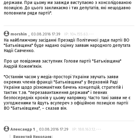
держави. При цьому ми завжди виступаємо з консолідованою
позицією. До цього закликаємо і тих депутатів, які нещодавно
поповнили ряди партії".
morshin
_ 03.08.2016 17:39
IP: 104.155.63.---
На найближчому засіданні Президії Політичної ради партії ВО
"Батьківщина" буде надано оцінку заявам народного депутата
Надії Савченко.
Про це повідомив заступник Голови партії "Батьківщина"
Андрій Кожем'якін.
"Останнім часом у медіа-просторі України звучать заяви
окремих членів фракції "Батьківщина" у Верховній Раді
України щодо різноманітних бачень концепцій, стратегій і
тактик т.зв. "перезавантаження держави" і певних
безпосередніх кроків у цьому напрямку. Часто такі заяви не є
узгодженими та йдуть всупереч з офіційною позицією партії
ВО "Батьківщина", – сказав він.
Александр 1
_ 03.08.2016 17:29
IP: 188.163.12.---
Викентий Николаев: