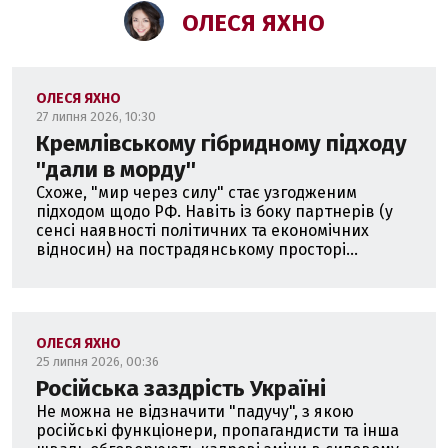
ОЛЕСЯ ЯХНО
ОЛЕСЯ ЯХНО
27 липня 2026, 10:30
Кремлівському гібридному підходу
''дали в морду''
Схоже, "мир через силу" стає узгодженим
підходом щодо РФ. Навіть із боку партнерів (у
сенсі наявності політичних та економічних
відносин) на пострадянському просторі...
ОЛЕСЯ ЯХНО
25 липня 2026, 00:36
Російська заздрість Україні
Не можна не відзначити "падучу", з якою
російські функціонери, пропагандисти та інша