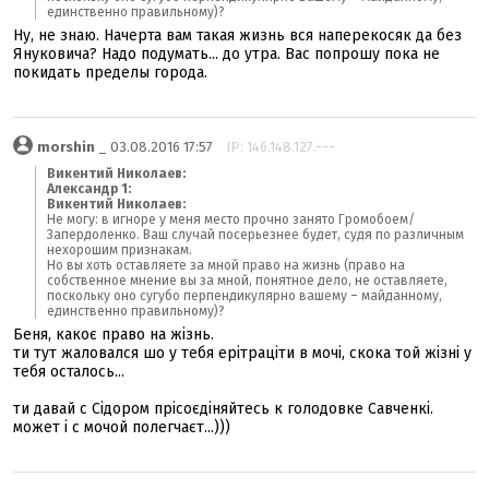
единственно правильному)?
Ну, не знаю. Начерта вам такая жизнь вся наперекосяк да без
Януковича? Надо подумать... до утра. Вас попрошу пока не
покидать пределы города.
morshin
_ 03.08.2016 17:57
IP: 146.148.127.---
Викентий Николаев:
Александр 1:
Викентий Николаев:
Не могу: в игноре у меня место прочно занято Громобоем/
Запердоленко. Ваш случай посерьезнее будет, судя по различным
нехорошим признакам.
Но вы хоть оставляете за мной право на жизнь (право на
собственное мнение вы за мной, понятное дело, не оставляете,
поскольку оно сугубо перпендикулярно вашему – майданному,
единственно правильному)?
Беня, какоє право на жізнь.
ти тут жаловался шо у тебя ерітраціти в мочі, скока той жізні у
тебя осталось...
ти давай с Сідором прісоєдіняйтесь к голодовке Савченкі.
может і с мочой полегчаєт...)))