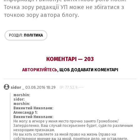
Точка зору редакції УП може не збігатися з
точкою зору автора блогу.
РОЗДІЛ:
ПОЛІТИКА
КОМЕНТАРІ — 203
АВТОРИЗУЙТЕСЬ
, ЩОБ ДОДАВАТИ КОМЕНТАРІ
sidor
_ 03.08.2016 18:29
IP: 77.52.9.---
morshin:
sidor:
morshin:
Викентий Николаев:
Александр 1:
Викентий Николаев:
Не могу: в игноре у меня место прочно занято Громобоем/
Запердоленко. Ваш случай посерьезнее будет, судя по различным
нехорошим признакам.
Но вы хоть оставляете за мной право на жизнь (право на
собственное мнение вы за мной, понятное дело, не оставляете,