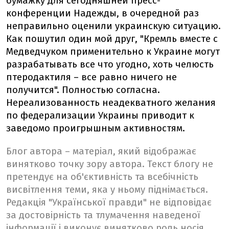
бумажку для сегодняшней пресс-
конференции Надежды, в очередной раз
неправильно оценили украинскую ситуацию.
Как пошутил один мой друг, "Кремль вместе с
Медведчуком применительно к Украине могут
разрабатывать все что угодно, хоть челюсть
птеродактиля – все равно ничего не
получится". Полностью согласна.
Нереализованность неадекватного желания
по федерализации Украины приводит к
заведомо проигрышным активностям.
Блог автора – матеріал, який відображає
винятково точку зору автора. Текст блогу не
претендує на об'єктивність та всебічність
висвітлення теми, яка у ньому піднімається.
Редакція "Української правди" не відповідає
за достовірність та тлумачення наведеної
інформації і виконує винятково роль носія.