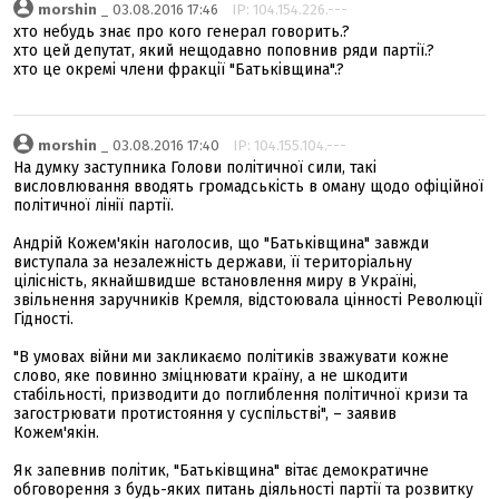
morshin
_ 03.08.2016 17:46
IP: 104.154.226.---
хто небудь знає про кого генерал говорить.?
хто цей депутат, який нещодавно поповнив ряди партії.?
хто це окремі члени фракції "Батьківщина".?
morshin
_ 03.08.2016 17:40
IP: 104.155.104.---
На думку заступника Голови політичної сили, такі
висловлювання вводять громадськість в оману щодо офіційної
політичної лінії партії.
Андрій Кожем'якін наголосив, що "Батьківщина" завжди
виступала за незалежність держави, її територіальну
цілісність, якнайшвидше встановлення миру в Україні,
звільнення заручників Кремля, відстоювала цінності Революції
Гідності.
"В умовах війни ми закликаємо політиків зважувати кожне
слово, яке повинно зміцнювати країну, а не шкодити
стабільності, призводити до поглиблення політичної кризи та
загострювати протистояння у суспільстві", – заявив
Кожем'якін.
Як запевнив політик, "Батьківщина" вітає демократичне
обговорення з будь-яких питань діяльності партії та розвитку