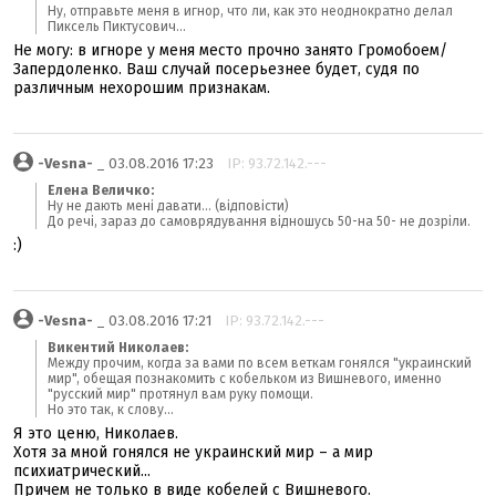
Ну, отправьте меня в игнор, что ли, как это неоднократно делал
Пиксель Пиктусович...
Не могу: в игноре у меня место прочно занято Громобоем/
Запердоленко. Ваш случай посерьезнее будет, судя по
различным нехорошим признакам.
-Vesna-
_ 03.08.2016 17:23
IP: 93.72.142.---
Елена Величко:
Ну не дають мені давати... (відповісти)
До речі, зараз до самоврядування відношусь 50-на 50- не дозріли.
:)
-Vesna-
_ 03.08.2016 17:21
IP: 93.72.142.---
Викентий Николаев:
Между прочим, когда за вами по всем веткам гонялся "украинский
мир", обещая познакомить с кобельком из Вишневого, именно
"русский мир" протянул вам руку помощи.
Но это так, к слову...
Я это ценю, Николаев.
Хотя за мной гонялся не украинский мир – а мир
психиатрический...
Причем не только в виде кобелей с Вишневого.