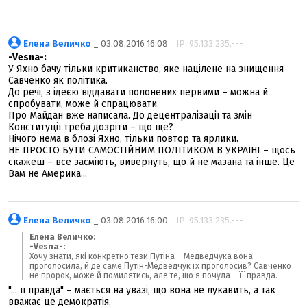
Елена Величко
_ 03.08.2016 16:08
IP: 95.133.235.---
-Vesna-:
У Яхно бачу тільки критиканство, яке націлене на знищення
Савченко як політика.
До речі, з ідеєю віддавати полонених первими – можна й
спробувати, може й спрацювати.
Про Майдан вже написала. До децентралізації та змін
Конституції треба дозріти – що ще?
Нічого нема в блозі Яхно, тільки повтор та ярлики.
НЕ ПРОСТО БУТИ САМОСТІЙНИМ ПОЛІТИКОМ В УКРАЇНІ – щось
скажеш – все засміють, вивернуть, що й не мазана та інше. Це
Вам не Америка...
Елена Величко
_ 03.08.2016 16:00
IP: 95.133.235.---
Елена Величко:
-Vesna-:
Хочу знати, які конкретно тези Путіна – Медведчука вона
проголосила, й де саме Путін-Медведчук їх проголосив? Савченко
не пророк, може й помилятись, але те, що я почула – її правда.
"... її правда" – мається на увазі, що вона не лукавить, а так
вважає це демократія.