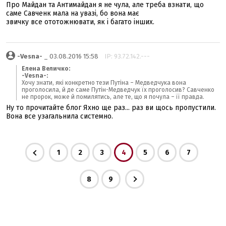
Про Майдан та Антимайдан я не чула, але треба взнати, що
саме Савченк мала на увазі, бо вона має
звичку все ототожнювати, як і багато інших.
-Vesna-
_ 03.08.2016 15:58
IP: 93.72.142.---
Елена Величко:
-Vesna-:
Хочу знати, які конкретно тези Путіна – Медведчука вона
проголосила, й де саме Путін-Медведчук їх проголосив? Савченко
не пророк, може й помилятись, але те, що я почула – її правда.
Ну то прочитайте блог Яхно ще раз... раз ви щось пропустили.
Вона все узагальнила системно.
1
2
3
4
5
6
7
8
9