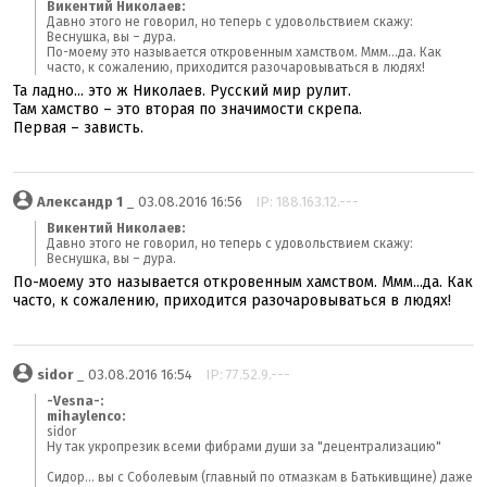
Викентий Николаев:
Давно этого не говорил, но теперь с удовольствием скажу:
Веснушка, вы – дура.
По-моему это называется откровенным хамством. Ммм...да. Как
часто, к сожалению, приходится разочаровываться в людях!
Та ладно... это ж Николаев. Русский мир рулит.
Там хамство – это вторая по значимости скрепа.
Первая – зависть.
Александр 1
_ 03.08.2016 16:56
IP: 188.163.12.---
Викентий Николаев:
Давно этого не говорил, но теперь с удовольствием скажу:
Веснушка, вы – дура.
По-моему это называется откровенным хамством. Ммм...да. Как
часто, к сожалению, приходится разочаровываться в людях!
sidor
_ 03.08.2016 16:54
IP: 77.52.9.---
-Vesna-:
mihaylenco:
sidor
Ну так укропрезик всеми фибрами души за "децентрализацию"
Сидор... вы с Соболевым (главный по отмазкам в Батькивщине) даже