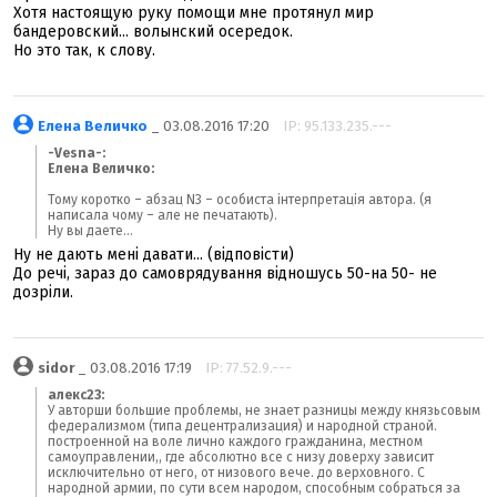
Хотя настоящую руку помощи мне протянул мир
бандеровский... волынский осередок.
Но это так, к слову.
Елена Величко
_ 03.08.2016 17:20
IP: 95.133.235.---
-Vesna-:
Елена Величко:
Тому коротко – абзац N3 – особиста інтерпретація автора. (я
написала чому – але не печатають).
Ну вы даете...
Ну не дають мені давати... (відповісти)
До речі, зараз до самоврядування відношусь 50-на 50- не
дозріли.
sidor
_ 03.08.2016 17:19
IP: 77.52.9.---
алекс23:
У авторши большие проблемы, не знает разницы между князьсовым
федерализмом (типа децентрализация) и народной страной.
построенной на воле лично каждого гражданина, местном
самоуправлении,, где абсолютно все с низу доверху зависит
исключительно от него, от низового вече. до верховного. С
народной армии, по сути всем народом, способным собраться за