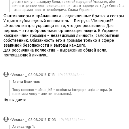
десять минут на защиту Воли, вольной народной Украины, ибо
ничего ценнее для человека нет, в таком народе есть Дух Святой, а
такая армия просто непобедима. Слава Украине.
Фантикожеры и прАнальники – одночленные братья и сестры.
У цього кубла единый основатель – Петруха "Липецкий".
...Коллектив для украинца не то, что для россиянина. Для
первых – это добровольная организация людей. В Украине
каждый член громады – независимая личность, самобытный
собственник. Обязанность его в громаде только в сфере
взаимной безопасности и выгоды каждого.
Для россиянина коллектив – выражение общей воли,
поглощающей личную...
-Vesna-
_ 03.08.2016 17:13
IP: 93.72.142.---
Елена Величко:
Тому коротко – абзац N3 – особиста інтерпретація автора. (я
написала чому – але не печатають).
Ну вы даете...
-Vesna-
_ 03.08.2016 17:03
IP: 93.72.142.---
Александр 1: