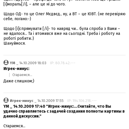
[i]мораль[/i], – але це ні до чого.
Щодо ОД- то це Олег Мєдвєд., ну, а ВТ – це ЮВТ. (не перевіряю
себе, погано:-)
Щодо [i]спрямувати [/i]- то навряд чи... була спроба з Вами –
не вдалося... Та і втомився вже на сьогодні. Треба і роботу на
роботі робити.:)
Шануймося.
YM
_ 14.10.2009 18:03
IP: 80.78.42.---
Игрек-минус:
Стараемся...
Даже слишком;)
Игрек-минус
_ 14.10.2009 17:55
IP: 194.106.218.---
YM _ 14.10.2009 17:40 "Игрек-минус:...Считайте, что Вы
удачно справляетесь с задачей создания полноты картины в
данной дискуссии."
Стараемся...