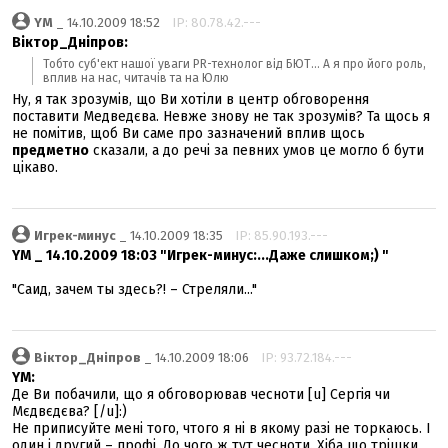
YM
_ 14.10.2009 18:52
IP: 80.78.42.---
Віктор_Дніпров:
Тобто суб'ект нашої уваги PR-технолог від БЮТ... А я про його роль,
вплив на нас, читачів та на Юлю
Ну, я так зрозумів, що Ви хотіли в центр обговорення
поставити Медведєва. Невже знову не так зрозумів? Та щось я
не помітив, щоб Ви саме про зазначений вплив щось
предметно
сказали, а до речі за певних умов це могло б бути
цікаво.
Игрек-минус
_ 14.10.2009 18:35
IP: 85.90.193.---
YM _ 14.10.2009 18:03 "Игрек-минус:...Даже слишком;) "
"Саид, зачем ты здесь?! – Стреляли..."
Віктор_Дніпров
_ 14.10.2009 18:06
IP: 93.72.184.---
YM:
Де Ви побачили, що я обговорював чесноти [u] Сергія чи
Мєдвєдєва? [/u]:)
Не приписуйте мені того, чтого я ні в якому разі не торкаюсь. І
один і другий – профі. До чого ж тут чесноти. Хіба що трішки