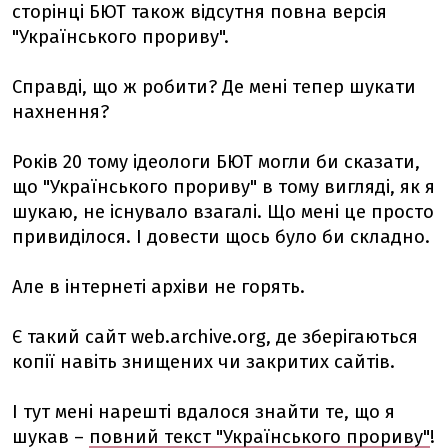
сторінці БЮТ також відсутня повна версія
"Українського прориву".
Справді, що ж робити? Де мені тепер шукати
нахнення?
Років 20 тому ідеологи БЮТ могли би сказати,
що "Українського прориву" в тому вигляді, як я
шукаю, не існувало взагалі. Що мені це просто
привиділося. І довести щось було би складно.
Але в інтернеті архіви не горять.
Є такий сайт web.archive.org, де зберігаються
копії навіть знищених чи закритих сайтів.
І тут мені нарешті вдалося знайти те, що я
шукав –
повний текст "Українського прориву"
!