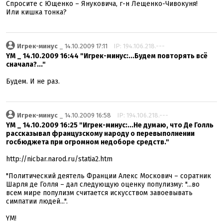
Спросите с Ющенко – Януковича, г-н Лещенко-Чивокуня!
Или кишка тонка?
Игрек-минус
_ 14.10.2009 17:11
IP: 194.106.218.---
YM _ 14.10.2009 16:44 "Игрек-минус:...Будем повторять всё
сначала?..."
Будем. И не раз.
Игрек-минус
_ 14.10.2009 16:58
IP: 194.106.218.---
YM _ 14.10.2009 16:25 "Игрек-минус:...Не думаю, что Де Голль
рассказывал французскому народу о перевыполнении
госбюджета при огромном недоборе средств."
http://nicbar.narod.ru/statia2.htm
"Политический деятель Франции Алекс Москович – соратник
Шарля де Голля – дал следующую оценку популизму: "...во
всем мире популизм считается искусством завоевывать
симпатии людей...".
YM!