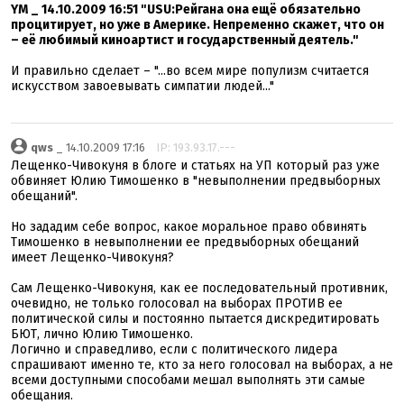
YM _ 14.10.2009 16:51 "USU:Рейгана она ещё обязательно
процитирует, но уже в Америке. Непременно скажет, что он
– её любимый киноартист и государственный деятель."
И правильно сделает – "...во всем мире популизм считается
искусством завоевывать симпатии людей..."
qws
_ 14.10.2009 17:16
IP: 193.93.17.---
Лещенко-Чивокуня в блоге и статьях на УП который раз уже
обвиняет Юлию Тимошенко в "невыполнении предвыборных
обещаний".
Но зададим себе вопрос, какое моральное право обвинять
Тимошенко в невыполнении ее предвыборных обещаний
имеет Лещенко-Чивокуня?
Сам Лещенко-Чивокуня, как ее последовательный противник,
очевидно, не только голосовал на выборах ПРОТИВ ее
политической силы и постоянно пытается дискредитировать
БЮТ, лично Юлию Тимошенко.
Логично и справедливо, если с политического лидера
спрашивают именно те, кто за него голосовал на выборах, а не
всеми доступными способами мешал выполнять эти самые
обещания.