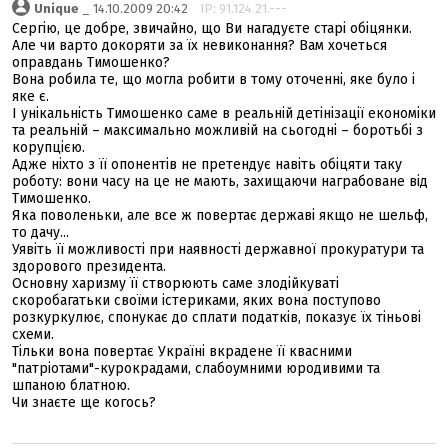
Unique
_ 14.10.2009 20:42
IP: 91.124.21.---
Сергію, це добре, звичайно, що Ви нагадуєте старі обіцянки.
Але чи варто докоряти за їх невиконання? Вам хочеться
оправдань Тимошенко?
Вона робила те, що могла робити в тому оточенні, яке було і
яке є.
І унікальність Тимошенко саме в реальній детінізації економіки
та реальній – максимально можливій на сьогодні – боротьбі з
корупцією.
Адже ніхто з її опонентів не претендує навіть обіцяти таку
роботу: вони часу на це не мають, захищаючи награбоване від
Тимошенко.
Яка поволеньки, але все ж повертає державі якщо не шельф,
то дачу...
Уявіть її можливості при наявності державної прокуратури та
здорового президента.
Основну харизму її створюють саме злодійкуваті
скоробагатьки своїми істериками, яких вона поступово
розкуркулює, спонукає до сплати податків, показує їх тіньові
схеми.
Тільки вона повертає Україні вкрадене її квасними
"патріотами"-курокрадами, слабоумними юродивими та
шпаною блатною.
Чи знаєте ще когось?