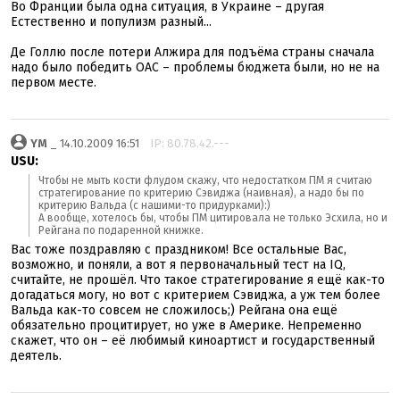
Во Франции была одна ситуация, в Украине – другая
Естественно и популизм разный...
Де Голлю после потери Алжира для подъёма страны сначала
надо было победить ОАС – проблемы бюджета были, но не на
первом месте.
YM
_ 14.10.2009 16:51
IP: 80.78.42.---
USU:
Чтобы не мыть кости флудом скажу, что недостатком ПМ я считаю
стратегирование по критерию Сэвиджа (наивная), а надо бы по
критерию Вальда (с нашими-то придурками):)
А вообще, хотелось бы, чтобы ПМ цитировала не только Эсхила, но и
Рейгана по подаренной книжке.
Вас тоже поздравляю с праздником! Все остальные Вас,
возможно, и поняли, а вот я первоначальный тест на IQ,
считайте, не прошёл. Что такое стратегирование я ещё как-то
догадаться могу, но вот с критерием Сэвиджа, а уж тем более
Вальда как-то совсем не сложилось;) Рейгана она ещё
обязательно процитирует, но уже в Америке. Непременно
скажет, что он – её любимый киноартист и государственный
деятель.