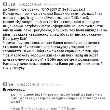
USU
_ 14.10.2009 16:49
IP: 194.146.140.---
дo Сергій_Трегубенко_13.10.2009 21:24 (продовж.)
По-друге, я прочитав декілька Ваших останніх публікацій (за
лінками http://tregubenko.livejournal.com/2453.html).
Цілком підтримую Вашу активність і сподівання на швидку
національно-патріотичну трансформацію нашого суспільства.
Але нажаль, пане Трегубенко, більшість тез Вами викладена на
рівні побажань незрівнянно більш абстрактних за, скажемо,
Програму КМУ.
З сумом помітив також ознаки Вашої певної упередженості
стосовно особи чинного керівника уряду України. Але не
сприйняття Вами її ініціатив можливо спричинено тим, що:
"Тот, у кого есть хороший жизненный план, вряд ли будет
думать о чем-то другом", а ВОНА про це ще й розпатякала.
Нажаль, у мене немає відповіді на Ваши риторичні питання. Я
сам у пошуку.
YM
_ 14.10.2009 16:45
IP: 80.78.42.---
Игрек-минус:
YM _ 14.10.2009 16:25 "Игрек-минус:...Ну "свой" Де Голль – это
был бы для нас, наверное, не худший вариант, только где его
взять?"
Как где?!!! – "Кто нэ слэп, тот видит" (Л.П.Берия)