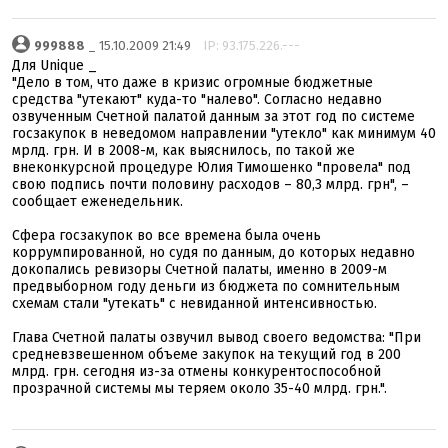
999888
_ 15.10.2009 21:49
IP: 93.175.226.---
Для Unique _
"Дело в том, что даже в кризис огромные бюджетные
средства "утекают" куда-то "налево". Согласно недавно
озвученным Счетной палатой данным за этот год по системе
госзакупок в неведомом направлении "утекло" как минимум 40
мрлд. грн. И в 2008-м, как выяснилось, по такой же
внеконкурсной процедуре Юлия Тимошенко "провела" под
свою подпись почти половину расходов – 80,3 млрд. грн", –
сообщает еженедельник.
Сфера госзакупок во все времена была очень
коррумпированной, но судя по данным, до которых недавно
докопались ревизоры Счетной палаты, именно в 2009-м
предвыборном году деньги из бюджета по сомнительным
схемам стали "утекать" с невиданной интенсивностью.
Глава Счетной палаты озвучил вывод своего ведомства: "При
средневзвешенном объеме закупок на текущий год в 200
млрд. грн. сегодня из-за отмены конкурентоспособной
прозрачной системы мы теряем около 35-40 млрд. грн.".