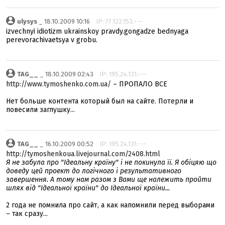
ulysys
_ 18.10.2009 10:16
IP: 77.122.153.---
izvechnyi idiotizm ukrainskoy pravdy.gongadze bednyaga
perevorachivaetsya v grobu.
TAG__
_ 18.10.2009 02:43
IP: 195.24.131.---
http://www.tymoshenko.com.ua/
– ПРОПАЛО ВСЕ
Нет больше контента который был на сайте. Потерли и
повесили заглушку...
TAG__
_ 16.10.2009 00:52
IP: 195.24.131.---
http://tymoshenkoua.livejournal.com/2408.html
Я не забула про "Ідеальну країну" і не покинула її. Я обіцяю що
доведу цей проект до логічного і результативного
завершення. А тому нам разом з Вами ще належить пройти
шлях від "Ідеальної країни" до Ідеальної країни...
2 года не помнила про сайт, а как напомнили перед выборами
– так сразу...