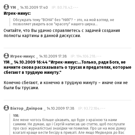
YM
_ 14.10.2009 17:40
IP: 80.78.42.---
Игрек-минус:
Обсуждать тему "ВОНА" без "НИХ"? – это, на мой взгляд, не
позволяет увидеть всю "красоту" нашего цирка...
Считайте, что Вы удачно справляетесь с задачей создания
полноты картины в данной дискуссии.
Игрек-минус
_ 14.10.2009 17:38
IP: 194.106.218.---
YM _ 14.10.2009 16:44 "Игрек-минус:...Только, ради Бога, не
начните снова рассказывать о трусах и предателях, которые
сбегают в трудную минуту."
Конечно сбегают, и конечно в трудную минуту – иначе они не
были бы трусами.
Віктор_Дніпров
_ 14.10.2009 17:38
IP: 93.72.184.---
YM:
Але мене чогось більше цікавить, що буде з країною та нами
самими. Не думаю, що і Сергій написав цю статтю, щоб послухати
про свої журналістські знахідки чи помилки. Про це на мою думку
взагалі краще вести бесіду в приваті. Але якщо Медведєв до Вас