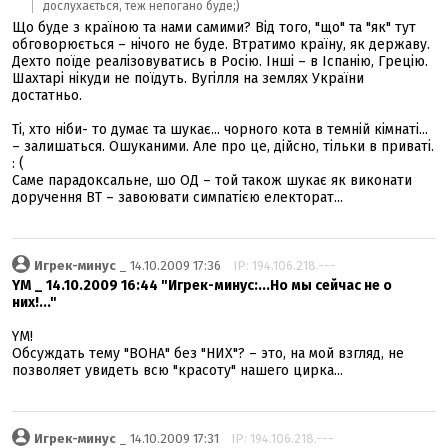
дослухається, теж непогано буде;)
Що буде з країною та нами самими? Від того, "що" та "як" тут
обговорюється – нічого не буде. Втратимо країну, як державу.
Дехто поїде реалізовуватись в Росію. Інші – в Іспанію, Грецію.
Шахтарі нікуди не поїдуть. Вугілля на землях України
достатньо.
Ті, хто ніби- то думає та шукає... чорного кота в темній кімнаті...
– залишаться. Ошуканими. Але про це, дійсно, тільки в приваті.
: (
Саме парадоксальне, шо ОД – той також шукає як виконати
доручення ВТ – завоювати симпатією електорат...
Игрек-минус
_ 14.10.2009 17:36
IP: 194.106.218.---
YM _ 14.10.2009 16:44 "Игрек-минус:...Но мы сейчас не о
них!..."
YM!
Обсуждать тему "ВОНА" без "НИХ"? – это, на мой взгляд, не
позволяет увидеть всю "красоту" нашего цирка...
Игрек-минус
_ 14.10.2009 17:31
IP: 194.106.218.---