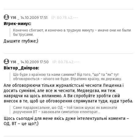
YM
_ 14.10.2009 17:51
IP: 80.78.42.---
Игрек-минус:
Конечно сбегают, и конечно в трудную минуту – иначе они не были
бы трусами.
Дышите глубже;)
YM
_ 14.10.2009 17:50
IP: 80.78.42.---
Віктор_Дніпров:
Що буде з країною та нами самими? Від того, "що" та "як" тут
обговорюється – нічого не буде. Втратимо країну, як державу.
Але обговорюючи тільки журналістські чесноти Лещенка і
досить сумнівні, але все ж чесноти, Медведєва, ми теж
наврядчи на щось вплинемо. А Ви спробуйте зробти свій
внесок в те, щоб це обговорення спрямувати туди, куди треба.
Саме парадоксальне, шо ОД – той також шукає як виконати
доручення ВТ – завоювати симпатією електорат...
Щось сьогодні для мене якісь дуже інтелектуальні коменти –
ОД, ВТ – це що?;)